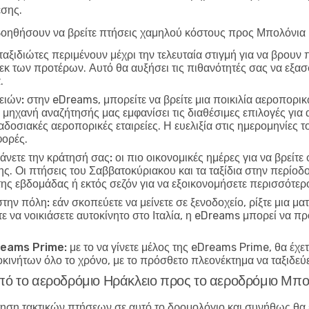
εσης.
οηθήσουν να βρείτε πτήσεις χαμηλού κόστους προς Μπολόνια 
ταξιδιώτες περιμένουν μέχρι την τελευταία στιγμή για να βρουν
εκ των προτέρων. Αυτό θα αυξήσει τις πιθανότητές σας να εξασ
.
ειών:
στην eDreams, μπορείτε να βρείτε μια ποικιλία αεροπορ
 μηχανή αναζήτησής μας εμφανίσει τις διαθέσιμες επιλογές για 
δοσιακές αεροπορικές εταιρείες. Η ευελιξία στις ημερομηνίες τ
φορές.
κάνετε την κράτησή σας:
οι πιο οικονομικές ημέρες για να βρείτ
ης. Οι πτήσεις του Σαββατοκύριακου και τα ταξίδια στην περίοδ
 της εβδομάδας ή εκτός σεζόν για να εξοικονομήσετε περισσότερ
στην πόλη:
εάν σκοπεύετε να μείνετε σε ξενοδοχείο, ρίξτε μια μ
ε να νοικιάσετε αυτοκίνητο στο Ιταλία, η eDreams μπορεί να π
Dreams Prime:
με το να γίνετε μέλος της eDreams Prime, θα έχ
τοκινήτων όλο το χρόνο, με το πρόσθετο πλεονέκτημα να ταξιδεύε
από το αεροδρόμιο Ηράκλειο προς το αεροδρόμιο Μπο
τηση τακτικών πτήσεων σε αυτό το δρομολόγιο και συνήθως θα