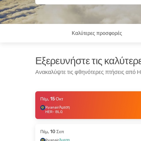
Καλύτερες προσφορές
Εξερευνήστε τις καλύτε
Ανακαλύψτε τις φθηνότερες πτήσεις από 
Πέμ, 15 Οκτ
Παρ, 16 Οκτ
- Πέμ, 22 Οκτ
Πέμ, 22 Οκτ
Ryanair
Άμεση
HER
- BLQ
Ryanair
Άμεση
Ryanair
Άμ
HER
- BLQ
HER
- BLQ
Ryanair
Άμεση
Ryanair
Άμ
BLQ
- HER
BLQ
- HER
Πέμ, 10 Σεπ
Ryanair
Άμεση