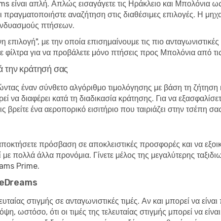
s είναι απλή. Απλώς εισαγάγετε τις Ηράκλειο και Μπολόνια ω
και πραγματοποιήστε αναζήτηση στις διαθέσιμες επιλογές. Η μηχ
υνδυασμούς πτήσεων.
 επιλογή", με την οποία επισημαίνουμε τις πιο ανταγωνιστικ
 φίλτρα για να προβάλετε μόνο πτήσεις προς Μπολόνια από τις
ά την κράτησή σας
ντας έναν σύνθετο αλγόριθμο τιμολόγησης με βάση τη ζήτηση κ
ί να διαφέρει κατά τη διαδικασία κράτησης. Για να εξασφαλίσετ
ς βρείτε ένα αεροπορικό εισιτήριο που ταιριάζει στην τσέπη σας
αποκτήσετε πρόσβαση σε αποκλειστικές προσφορές και να εξοικ
ζί με πολλά άλλα προνόμια. Γίνετε μέλος της μεγαλύτερης ταξιδ
eams Prime.
ην eDreams
ταίας στιγμής σε ανταγωνιστικές τιμές. Αν και μπορεί να είναι
ψη, ωστόσο, ότι οι τιμές της τελευταίας στιγμής μπορεί να είνα