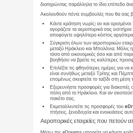
διατηρώντας παράλληλα το ίδιο επίπεδο άν
Ακολουθούν πέντε συμβουλές που θα σας β
Κάντε κράτηση νωρίς:
αν και ορισμένοι 
αγοράζετε τα αεροπορικά σας εισιτήρια 
αποφύγετε υψηλότερο κόστος αργότερα
Σύγκριση όλων των αεροπορικών εταιρ
μεταξύ Ηράκλειο και Μπολόνια. Μόλις η
τόσο από οικονομικές όσο και από παρα
βοηθήσει να βρείτε τις καλύτερες προσ
Επιλέξτε τις φθηνότερες ημέρες για να 
είναι συνήθως μεταξύ Τρίτης και Πέμπτ
επομένως σκεφτείτε το ταξίδι στη μέση
Εξερευνήστε προσφορές για διακοπές 
πόλη από το Ηράκλειο. Και αν σκοπεύετ
πακέτο σας.
Εκμεταλλευτείτε τις προσφορές του e
πτήσεις, ξενοδοχεία και ενοικιάσεις αυ
Αεροπορικές εταιρείες που πετούν 
Μέσω της eDreams μπορείτε να κάνετε κρά