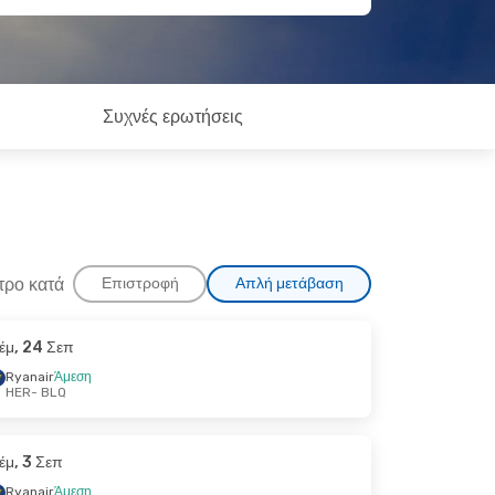
Συχνές ερωτήσεις
τρο κατά
Επιστροφή
Απλή μετάβαση
έμ, 24 Σεπ
Ryanair
Άμεση
HER
- BLQ
έμ, 3 Σεπ
Ryanair
Άμεση