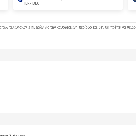
HER
- BLQ
 Παρ, 11 Σεπ
Τρί, 25 Αυγ
- Πέμ, 27 Αυγ
Swiss International Air Lines
Ryanair
Άμεση
HER
- BLQ
Ryanair
Άμεση
Swiss International Air Lines
BLQ
- HER
ς των τελευταίων 3 ημερών για την καθορισμένη περίοδο και δεν θα πρέπει να θεωρ