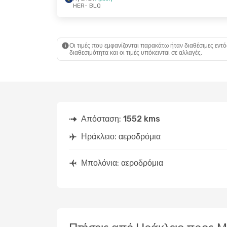
HER
- BLQ
Δευ, 21 Σεπ
- Πέμ, 24 Σεπ
Τρί, 8 Σεπ
-
Ryanair
Άμεση
HER
- BLQ
1 Στάση
Ryanair
Άμεση
HER
- BLQ
BLQ
- HER
Οι τιμές που εμφανίζονται παρακάτω ήταν διαθέσιμες εντό
1 Στάση
διαθεσιμότητα και οι τιμές υπόκεινται σε αλλαγές.
BLQ
- HER
Απόσταση:
1552 kms
Ηράκλειο: αεροδρόμια
Μπολόνια: αεροδρόμια