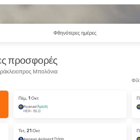
Φθηνότερες ημέρες
ρες προσφορές
Ηράκλειοπρος Μπολόνια
Φίλ
Πέμ, 1 Οκτ
Π
- Σάβ, 24 Οκτ
Τρί, 6 Οκτ
- Παρ, 9 Οκτ
Ryanair
Άμεση
HER
- BLQ
εση
Ryanair
Άμεση
HER
- BLQ
εση
Ryanair
Άμεση
BLQ
- HER
Τετ, 21 Οκτ
Π
Aegean Airlines
1 Στάση