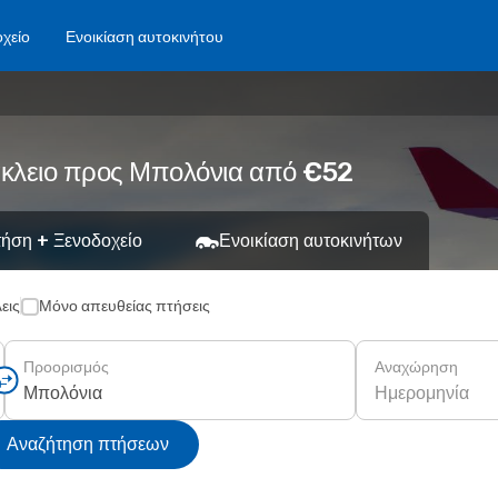
χείο
Ενοικίαση αυτοκινήτου
άκλειο προς Μπολόνια από €52
ήση + Ξενοδοχείο
Ενοικίαση αυτοκινήτων
εις
Μόνο απευθείας πτήσεις
Προορισμός
Αναχώρηση
Ημερομηνία
Αναζήτηση πτήσεων