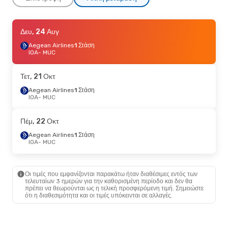
Σάβ, 24 Οκτ
Δευ, 24 Αυγ
- Πέμ, 29 Οκτ
Aegean Airlines
Aegean Airlines
1 Στάση
1 Στάση
IOA
IOA
- MUC
- MUC
Aegean Airlines
1 Στάση
MUC
- IOA
Τετ, 21 Οκτ
Aegean Airlines
1 Στάση
IOA
- MUC
Πέμ, 22 Οκτ
Aegean Airlines
1 Στάση
IOA
- MUC
Οι τιμές που εμφανίζονται παρακάτω ήταν διαθέσιμες εντός των
τελευταίων 3 ημερών για την καθορισμένη περίοδο και δεν θα
πρέπει να θεωρούνται ως η τελική προσφερόμενη τιμή. Σημειώστε
ότι η διαθεσιμότητα και οι τιμές υπόκεινται σε αλλαγές.