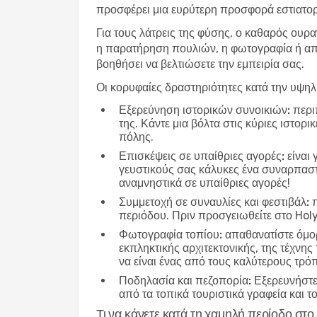
προσφέρει μια ευρύτερη προσφορά εστιατορί
Για τους λάτρεις της φύσης, ο καθαρός ουρα
η παρατήρηση πουλιών, η φωτογραφία ή απλ
βοηθήσει να βελτιώσετε την εμπειρία σας.
Οι κορυφαίες δραστηριότητες κατά την υψη
Εξερεύνηση ιστορικών συνοικιών:
περιπ
της. Κάντε μια βόλτα στις κύριες ιστορ
πόλης.
Επισκέψεις σε υπαίθριες αγορές:
είναι 
γευστικούς σας κάλυκες ένα συναρπαστικ
αναμνηστικά σε υπαίθριες αγορές!
Συμμετοχή σε συναυλίες και φεστιβάλ:
π
περιόδου. Πριν προσγειωθείτε στο Holy
Φωτογραφία τοπίου:
απαθανατίστε όμορ
εκπληκτικής αρχιτεκτονικής, της τέχνης
να είναι ένας από τους καλύτερους τρό
Ποδηλασία και πεζοπορία:
Εξερευνήστε 
από τα τοπικά τουριστικά γραφεία και τ
Τι να κάνετε κατά τη χαμηλή περίοδο στ