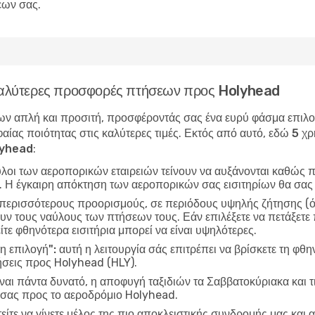
εων σας.
ς καλύτερες προσφορές πτήσεων προς Holyhead
ν απλή και προσιτή, προσφέροντάς σας ένα ευρύ φάσμα επιλογώ
αίας ποιότητας στις καλύτερες τιμές. Εκτός από αυτό, εδώ
5 χρ
lyhead
:
ύλοι των αεροπορικών εταιρειών τείνουν να αυξάνονται καθώς π
ν. Η έγκαιρη απόκτηση των αεροπορικών σας εισιτηρίων θα σας
 περισσότερους προορισμούς, σε περιόδους υψηλής ζήτησης (όπ
ν τους ναύλους των πτήσεων τους. Εάν επιλέξετε να πετάξετε 
ίτε φθηνότερα εισιτήρια μπορεί να είναι υψηλότερες.
η επιλογή":
αυτή η λειτουργία σάς επιτρέπει να βρίσκετε τη φθη
ήσεις προς Holyhead (HLY).
ίναι πάντα δυνατό, η αποφυγή ταξιδιών τα Σαββατοκύριακα και τ
ς σας προς το αεροδρόμιο Holyhead.
είτε να γίνετε μέλος της πιο αποκλειστικής συνδρομής μας και α