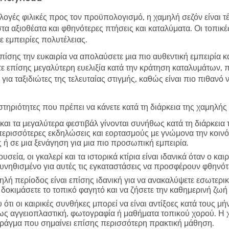
λογές φιλικές προς τον προϋπολογισμό, η χαμηλή σεζόν είναι τέλ
στα αξιοθέατα και φθηνότερες πτήσεις και καταλύματα. Οι τοπικ
 εμπειρίες πολυτέλειας.
επίσης την ευκαιρία να απολαύσετε μια πιο αυθεντική εμπειρία κ
τε επίσης μεγαλύτερη ευελιξία κατά την κράτηση καταλυμάτων,
 για ταξιδιώτες της τελευταίας στιγμής, καθώς είναι πιο πιθανό
τηριότητες που πρέπει να κάνετε κατά τη διάρκεια της χαμηλής
και τα μεγαλύτερα φεστιβάλ γίνονται συνήθως κατά τη διάρκεια
περισσότερες εκδηλώσεις και εορτασμούς με γνώμονα την κοινό
 ή σε μια ξενάγηση για μια πιο προσωπική εμπειρία.
υσεία, οι γκαλερί και τα ιστορικά κτίρια είναι ιδανικά όταν ο και
συνηθισμένο για αυτές τις εγκαταστάσεις να προσφέρουν φθηνό
ηλή περίοδος είναι επίσης ιδανική για να ανακαλύψετε εσωτερικ
 δοκιμάσετε το τοπικό φαγητό και να ζήσετε την καθημερινή ζωή
ότι οι καιρικές συνθήκες μπορεί να είναι αντίξοες κατά τους μή
πως αγγειοπλαστική, φωτογραφία ή μαθήματα τοπικού χορού. Η 
 πράγμα που σημαίνει επίσης περισσότερη πρακτική μάθηση.