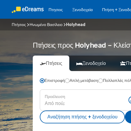
Πτησεις
Ξενοδοχεία
Πτήση + Ξενοδο
Πτήσεις
Ηνωμένο Βασίλειο
Holyhead
Πτήσεις προς Holyhead – Κλείσ
Πτήσεις
Ξενοδοχείο
Πτ
Επιστροφή
Απλή μετάβαση
Πολλαπλές πόλ
Προέλευση
Αναζήτηση πτήσης + ξενοδοχείου