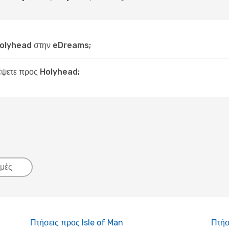
Holyhead στην eDreams;
δέψετε προς Holyhead;
μές
Πτήσεις προς Isle of Man
Πτήσ