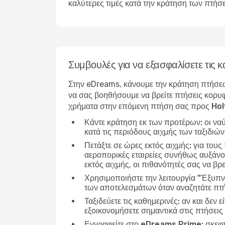
καλύτερες τιμές κατά την κράτηση των πτήσ
Συμβουλές για να εξασφαλίσετε τι
Στην eDreams, κάνουμε την κράτηση πτήσεω
να σας βοηθήσουμε να βρείτε πτήσεις κορυφ
χρήματα στην επόμενη πτήση σας προς Ho
Κάντε κράτηση εκ των προτέρων:
οι να
κατά τις περιόδους αιχμής των ταξιδιώ
Πετάξτε σε ώρες εκτός αιχμής:
για τους
αεροπορικές εταιρείες συνήθως αυξάνου
εκτός αιχμής, οι πιθανότητές σας να βρε
Χρησιμοποιήστε την λειτουργία "Έξυπν
των αποτελεσμάτων όταν αναζητάτε πτ
Ταξιδεύετε τις καθημερινές:
αν και δεν ε
εξοικονομήσετε σημαντικά στις πτήσει
Εγγραφείτε στο eDreams Prime:
σκεφτ