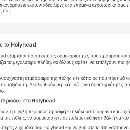
οικονομήσετε εκατοντάδες λίρες στα επόμενα αεροπορικά σας ε
ς σας.
τε το Holyhead
ead εξαρτάται πάντα από τις δραστηριότητες που προτιμάτε και
άζει τα μεγαλύτερα πλήθη, σε άλλους αρέσει να επιλέγουν πιο ήσ
λυσύχναστη ατμόσφαιρα της πόλης είτε κάποιος που προτιμά να 
τύπο ταξιδιώτη. Ακολουθούν μερικές ιδέες για δραστηριότητες 
δο.
ής περιόδου στο Holyhead
ώρων, η υψηλή περίοδος προσφέρει ηλιόλουστο ουρανό και ευχάρ
τα της πόλης, να συμμετάσχετε σε πολιτιστικά φεστιβάλ ή να χα
λύτερες λιχουδιές του Holyhead και να βυθιστείτε στη γαστρον