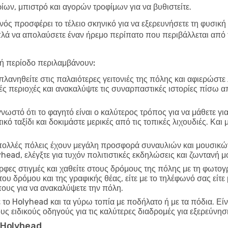
ων, μπιστρό και αγορών τροφίμων για να βυθιστείτε.
νός προσφέρει το τέλειο σκηνικό για να εξερευνήσετε τη φυσική
ά να απολαύσετε έναν ήρεμο περίπατο που περιβάλλεται από τ
λή περίοδο περιλαμβάνουν:
λανηθείτε στις παλαιότερες γειτονιές της πόλης και αφιερώστε
ικές περιοχές και ανακαλύψτε τις συναρπαστικές ιστορίες πίσω α
γνωστό ότι το φαγητό είναι ο καλύτερος τρόπος για να μάθετε γι
ό ταξίδι και δοκιμάστε μερικές από τις τοπικές λιχουδιές. Και
ολλές πόλεις έχουν μεγάλη προσφορά συναυλιών και μουσικών
head, ελέγξτε για τυχόν πολιτιστικές εκδηλώσεις και ζωντανή
φες στιγμές και χαθείτε στους δρόμους της πόλης με τη φωτο
 του δρόμου και της γραφικής θέας, είτε με το τηλέφωνό σας εί
πους για να ανακαλύψετε την πόλη.
το Holyhead και τα γύρω τοπία με ποδήλατο ή με τα πόδια. Είν
ους ειδικούς οδηγούς για τις καλύτερες διαδρομές για εξερεύνησ
ο Holyhead