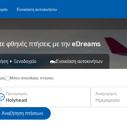
χείο
Ενοικίαση αυτοκινήτου
τε φθηνές πτήσεις με την eDreams
ήση + Ξενοδοχείο
Ενοικίαση αυτοκινήτων
εις
Μόνο απευθείας πτήσεις
Προορισμός
Αναχώρηση
Ημερομηνία
Αναζήτηση πτήσεων