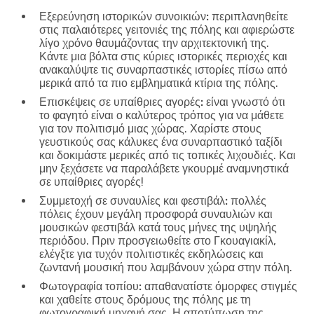
Εξερεύνηση ιστορικών συνοικιών:
περιπλανηθείτε
στις παλαιότερες γειτονιές της πόλης και αφιερώστε
λίγο χρόνο θαυμάζοντας την αρχιτεκτονική της.
Κάντε μια βόλτα στις κύριες ιστορικές περιοχές και
ανακαλύψτε τις συναρπαστικές ιστορίες πίσω από
μερικά από τα πιο εμβληματικά κτίρια της πόλης.
Επισκέψεις σε υπαίθριες αγορές:
είναι γνωστό ότι
το φαγητό είναι ο καλύτερος τρόπος για να μάθετε
για τον πολιτισμό μιας χώρας. Χαρίστε στους
γευστικούς σας κάλυκες ένα συναρπαστικό ταξίδι
και δοκιμάστε μερικές από τις τοπικές λιχουδιές. Και
μην ξεχάσετε να παραλάβετε γκουρμέ αναμνηστικά
σε υπαίθριες αγορές!
Συμμετοχή σε συναυλίες και φεστιβάλ:
πολλές
πόλεις έχουν μεγάλη προσφορά συναυλιών και
μουσικών φεστιβάλ κατά τους μήνες της υψηλής
περιόδου. Πριν προσγειωθείτε στο Γκουαγιακίλ,
ελέγξτε για τυχόν πολιτιστικές εκδηλώσεις και
ζωντανή μουσική που λαμβάνουν χώρα στην πόλη.
Φωτογραφία τοπίου:
απαθανατίστε όμορφες στιγμές
και χαθείτε στους δρόμους της πόλης με τη
φωτογραφική μηχανή σας. Η αποτύπωση της