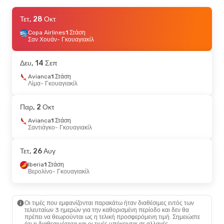
Τρί, 6 Οκτ
Τετ, 28 Οκτ
- Κυρ, 11 Οκτ
Arajet
Copa Airlines
Άμεση
1 Στάση
Πούντα Κάνα
Σαν Χουάν
- Γκουαγιακίλ
- Γκουαγιακίλ
Copa Airlines
1 Στάση
Γκουαγιακίλ
- Πούντα Κάνα
Δευ, 14 Σεπ
Σάβ, 19 Σεπ
Avianca
1 Στάση
- Δευ, 28 Σεπ
Λίμα
- Γκουαγιακίλ
Klm Royal Dutch Airlines
1 Στάση
Βερολίνο
- Γκουαγιακίλ
Παρ, 2 Οκτ
Klm Royal Dutch Airlines
1 Στάση
Avianca
1 Στάση
Γκουαγιακίλ
- Βερολίνο
Σαντιάγκο
- Γκουαγιακίλ
Τετ, 26 Αυγ
Iberia
1 Στάση
Βερολίνο
- Γκουαγιακίλ
Οι τιμές που εμφανίζονται παρακάτω ήταν διαθέσιμες εντός των
τελευταίων 3 ημερών για την καθορισμένη περίοδο και δεν θα
πρέπει να θεωρούνται ως η τελική προσφερόμενη τιμή. Σημειώστε
ότι η διαθεσιμότητα και οι τιμές υπόκεινται σε αλλαγές.