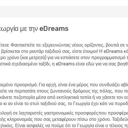
Γεωργία με την eDreams
τεια; Φανταστείτε το: εξερευνώντας νέους ορίζοντες, βουτιά σε
βρίσκεται στο ραντάρ ταξιδιού σας, είστε έτοιμοι! Η eDreams κ
ρο χρόνο (και μετρητά) για να εστιάσετε στον προγραμματισμό 
στικά σχεδιασμένο ταξίδι, η eDreams είναι εδώ για να σας βοη
ιρεμένο προορισμό; Για αρχή, είναι ένα μέρος που συνδυάζει αβί
στείτε να περπατάτε στους ζωντανούς δρόμους της πόλης, που πε
κάνετε πεζοπορία μέσα από εκπληκτικά τοπία ή να χάσετε τον
 κι αν είναι το στυλ ταξιδιού σας, το Γεωργία έχει κάτι να πυρ
πιλογή σε λαχταριστές γαστρονομικές προσφορέςπου προσφέρει 
κής κληρονομιάς που σας μεταφέρουν πίσω στο χρόνο. Ταξιδεύο
ηλικίες. Είναι ασφαλές να πούμε ότι το Γεωργία είναι ο τέλειος