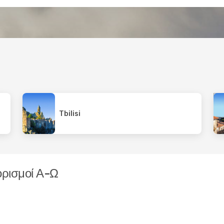
Tbilisi
ορισμοί Α-Ω