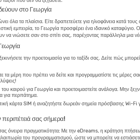
 ταξίδι που δεν θα ξεχάσετε.
ιδεύουν στο Γεωργία
ώνει όλα τα πλαίσια. Είτε δραπετεύετε για ηλιοφάνεια κατά του
ιστική εμπειρία, το Γεωργία προσφέρει ένα ιδανικό καταφύγιο. 
νουν να νιώσετε σαν στο σπίτι σας, παρέχοντας παράλληλα μια ν
 Γεωργία
ξεκινήσετε την προετοιμασία για το ταξίδι σας. Δείτε πώς μπορεί
ε τα μέρη που πρέπει να δείτε και προγραμματίστε τις μέρες σα
λύψεις!
 του καιρού για Γεωργία και προετοιμαστείτε ανάλογα. Μην ξε
α για περπάτημα.
πική κάρτα SIM ή αναζητήστε δωρεάν σημεία πρόσβασης Wi-Fi γ
ην περιπέτειά σας σήμερα!
κά σας όνειρα πραγματικότητα; Με την eDreams, η
κράτηση πτήσε
ταλαιπωρία του προγραμματισμού, ώστε να μπορείτε να εστιάσετ