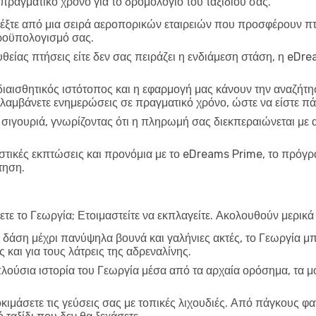
πραγματικό χρόνο για το δρομολόγιο του ταξιδιού σας.
λέξτε από μια σειρά αεροπορικών εταιρειών που προσφέρουν πτή
προϋπολογισμό σας.
υθείας πτήσεις είτε δεν σας πειράζει η ενδιάμεση στάση, η eDr
 διαισθητικός ιστότοπος και η εφαρμογή μας κάνουν την αναζήτησ
λαμβάνετε ενημερώσεις σε πραγματικό χρόνο, ώστε να είστε πά
 σιγουριά, γνωρίζοντας ότι η πληρωμή σας διεκπεραιώνεται με
ιστικές εκπτώσεις και προνόμια με το eDreams Prime, το πρό
τηση.
ξετε το Γεωργία; Ετοιμαστείτε να εκπλαγείτε. Ακολουθούν μερικά
δάση μέχρι πανύψηλα βουνά και γαλήνιες ακτές, το Γεωργία μπ
ς και για τους λάτρεις της αδρεναλίνης.
πλούσια ιστορία του Γεωργία μέσα από τα αρχαία ορόσημα, τα μο
οκιμάσετε τις γεύσεις σας με τοπικές λιχουδιές. Από πάγκους φα