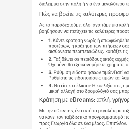
διάλειμμα στην πόλη ή για ένα μεγαλύτερο τ
Πώς να βρείτε τις καλύτερες προσφο
Ας το παραδεχτούμε, όλοι αγαπάμε μια καλή
βοηθήσουν να πετύχετε τις
καλύτερες προσφ
1. Κάντε κράτηση νωρίς ή επωφεληθείτ
προτέρων, η κράτηση των πτήσεων σας 
αισθάνεστε περιπετειώδεις, κοιτάξτε τ
2. Ταξιδέψτε σε περιόδους εκτός αιχμής
Όχι μόνο θα εξοικονομήσετε χρήματα, αλ
3. Ρύθμιση ειδοποιήσεων τιμών
Γιατί ν
Ρυθμίστε τις ειδοποιήσεις τιμών και λ
4. Να είστε ευέλικτοι
: Η ευελιξία στις 
μικρή αλλαγή στο δρομολόγιό σας μπορεί
Κράτηση με eDreams: απλή, γρήγορ
Με την eDreams, ένα από τα μεγαλύτερα ταξ
να κάνει τον ταξιδιωτικό προγραμματισμό πα
προς Γεωργία
όλα σε ένα μέρος. Επιπλέον, μ