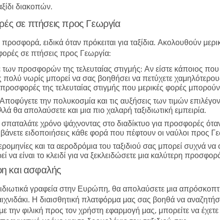
αξίδι διακοπών.
ρές σε πτήσεις προς Γεωργία
 προσφορά, ειδικά όταν πρόκειται για ταξίδια. Ακολουθούν μερ
ορές σε πτήσεις προς Γεωργία
:
ε των προσφορών της τελευταίας στιγμής
: Αν είστε κάποιος που
πολύ νωρίς μπορεί να σας βοηθήσει να πετύχετε χαμηλότερου
ις προσφορές της τελευταίας στιγμής που μερικές φορές μπορο
Αποφύγετε την πολυκοσμία και τις αυξήσεις των τιμών επιλέγον
λά θα απολαύσετε και μια πιο χαλαρή ταξιδιωτική εμπειρία.
α σπαταλάτε χρόνο ψάχνοντας στο διαδίκτυο για προσφορές όταν
αμβάνετε ειδοποιήσεις κάθε φορά που πέφτουν οι ναύλοι προς Γ
ημερομηνίες και τα αεροδρόμια του ταξιδιού σας μπορεί συχνά ν
 να είναι το κλειδί για να ξεκλειδώσετε μια καλύτερη προσφορ
η και ασφαλής
ιδιωτικά γραφεία στην Ευρώπη, θα απολαύσετε μια απρόσκοπτη 
ιχνιδάκι. Η διαισθητική πλατφόρμα μας σας βοηθά να αναζητήσε
ε την φιλική προς τον χρήστη εφαρμογή μας, μπορείτε να έχετε 