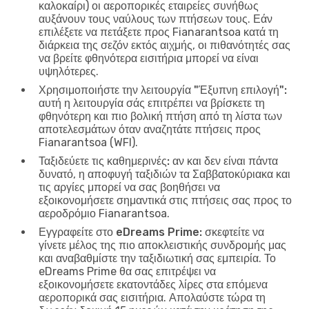
καλοκαίρι) οι αεροπορικές εταιρείες συνήθως
αυξάνουν τους ναύλους των πτήσεων τους. Εάν
επιλέξετε να πετάξετε προς Fianarantsoa κατά τη
διάρκεια της σεζόν εκτός αιχμής, οι πιθανότητές σας
να βρείτε φθηνότερα εισιτήρια μπορεί να είναι
υψηλότερες.
Χρησιμοποιήστε την λειτουργία "Έξυπνη επιλογή":
αυτή η λειτουργία σάς επιτρέπει να βρίσκετε τη
φθηνότερη και πιο βολική πτήση από τη λίστα των
αποτελεσμάτων όταν αναζητάτε πτήσεις προς
Fianarantsoa (WFI).
Ταξιδεύετε τις καθημερινές:
αν και δεν είναι πάντα
δυνατό, η αποφυγή ταξιδιών τα Σαββατοκύριακα και
τις αργίες μπορεί να σας βοηθήσει να
εξοικονομήσετε σημαντικά στις πτήσεις σας προς το
αεροδρόμιο Fianarantsoa.
Εγγραφείτε στο eDreams Prime:
σκεφτείτε να
γίνετε μέλος της πιο αποκλειστικής συνδρομής μας
και αναβαθμίστε την ταξιδιωτική σας εμπειρία. Το
eDreams Prime θα σας επιτρέψει να
εξοικονομήσετε εκατοντάδες λίρες στα επόμενα
αεροπορικά σας εισιτήρια. Απολαύστε τώρα τη