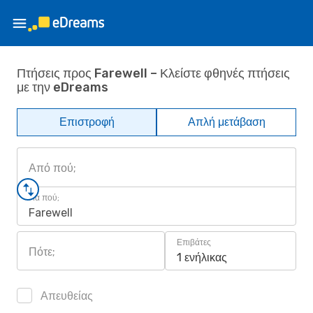
Πτήσεις προς Farewell – Κλείστε φθηνές πτήσεις
με την eDreams
Επιστροφή
Απλή μετάβαση
Από πού;
Για πού;
Farewell
Επιβάτες
Πότε;
1 ενήλικας
Απευθείας