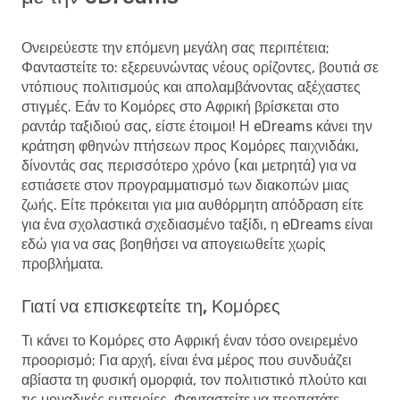
Ονειρεύεστε την επόμενη μεγάλη σας περιπέτεια;
Φανταστείτε το: εξερευνώντας νέους ορίζοντες, βουτιά σε
ντόπιους πολιτισμούς και απολαμβάνοντας αξέχαστες
στιγμές. Εάν το Κομόρες στο Αφρική βρίσκεται στο
ραντάρ ταξιδιού σας, είστε έτοιμοι! Η eDreams κάνει την
κράτηση φθηνών πτήσεων προς Κομόρες
παιχνιδάκι,
δίνοντάς σας περισσότερο χρόνο (και μετρητά) για να
εστιάσετε στον προγραμματισμό των διακοπών μιας
ζωής. Είτε πρόκειται για μια αυθόρμητη απόδραση είτε
για ένα σχολαστικά σχεδιασμένο ταξίδι, η eDreams είναι
εδώ για να σας βοηθήσει να απογειωθείτε χωρίς
προβλήματα.
Γιατί να επισκεφτείτε τη, Κομόρες
Τι κάνει το Κομόρες στο Αφρική έναν τόσο ονειρεμένο
προορισμό; Για αρχή, είναι ένα μέρος που συνδυάζει
αβίαστα τη φυσική ομορφιά, τον πολιτιστικό πλούτο και
τις μοναδικές εμπειρίες. Φανταστείτε να περπατάτε