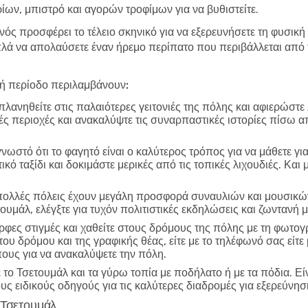
ων, μπιστρό και αγορών τροφίμων για να βυθιστείτε.
νός προσφέρει το τέλειο σκηνικό για να εξερευνήσετε τη φυσική
ά να απολαύσετε έναν ήρεμο περίπατο που περιβάλλεται από τ
λή περίοδο περιλαμβάνουν:
λανηθείτε στις παλαιότερες γειτονιές της πόλης και αφιερώστε
ικές περιοχές και ανακαλύψτε τις συναρπαστικές ιστορίες πίσω α
γνωστό ότι το φαγητό είναι ο καλύτερος τρόπος για να μάθετε γι
ό ταξίδι και δοκιμάστε μερικές από τις τοπικές λιχουδιές. Και
ολλές πόλεις έχουν μεγάλη προσφορά συναυλιών και μουσικών
ουμάλ, ελέγξτε για τυχόν πολιτιστικές εκδηλώσεις και ζωνταν
φες στιγμές και χαθείτε στους δρόμους της πόλης με τη φωτο
 του δρόμου και της γραφικής θέας, είτε με το τηλέφωνό σας εί
πους για να ανακαλύψετε την πόλη.
το Τσετουμάλ και τα γύρω τοπία με ποδήλατο ή με τα πόδια. Εί
ους ειδικούς οδηγούς για τις καλύτερες διαδρομές για εξερεύνησ
ο Τσετουμάλ