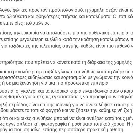
λογές φιλικές προς τον προϋπολογισμό, η χαμηλή σεζόν είναι τέλ
στα αξιοθέατα και φθηνότερες πτήσεις και καταλύματα. Οι τοπικ
 εμπειρίες πολυτέλειας.
επίσης την ευκαιρία να απολαύσετε μια πιο αυθεντική εμπειρία κ
τε επίσης μεγαλύτερη ευελιξία κατά την κράτηση καταλυμάτων,
 για ταξιδιώτες της τελευταίας στιγμής, καθώς είναι πιο πιθανό
τηριότητες που πρέπει να κάνετε κατά τη διάρκεια της χαμηλής
και τα μεγαλύτερα φεστιβάλ γίνονται συνήθως κατά τη διάρκεια
περισσότερες εκδηλώσεις και εορτασμούς με γνώμονα την κοινό
 ή σε μια ξενάγηση για μια πιο προσωπική εμπειρία.
υσεία, οι γκαλερί και τα ιστορικά κτίρια είναι ιδανικά όταν ο και
συνηθισμένο για αυτές τις εγκαταστάσεις να προσφέρουν φθηνό
ηλή περίοδος είναι επίσης ιδανική για να ανακαλύψετε εσωτερικ
 δοκιμάσετε το τοπικό φαγητό και να ζήσετε την καθημερινή ζωή
ότι οι καιρικές συνθήκες μπορεί να είναι αντίξοες κατά τους μή
πως αγγειοπλαστική, φωτογραφία ή μαθήματα τοπικού χορού. Η 
 πράγμα που σημαίνει επίσης περισσότερη πρακτική μάθηση.