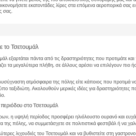
οικονομήσετε εκατοντάδες λίρες στα επόμενα αεροπορικά σας ε
ς σας.
τε το Τσετουμάλ
υμάλ εξαρτάται πάντα από τις δραστηριότητες που προτιμάτε και
άζει τα μεγαλύτερα πλήθη, σε άλλους αρέσει να επιλέγουν πιο ήσ
λυσύχναστη ατμόσφαιρα της πόλης είτε κάποιος που προτιμά να 
 τύπο ταξιδιώτη. Ακολουθούν μερικές ιδέες για δραστηριότητες 
δο.
ς περιόδου στο Τσετουμάλ
ώρων, η υψηλή περίοδος προσφέρει ηλιόλουστο ουρανό και ευχάρ
τα της πόλης, να συμμετάσχετε σε πολιτιστικά φεστιβάλ ή να χα
λύτερες λιχουδιές του Τσετουμάλ και να βυθιστείτε στη γαστρον