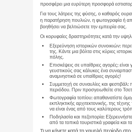
προσφέρει μια ευρύτερη προσφορά εστιατορί
Για τους λάτρεις της φύσης, ο καθαρός ουρα
η παρατήρηση πουλιών, η φωτογραφία ή απλ
βοηθήσει να βελτιώσετε την εμπειρία σας.
Οι κορυφαίες δραστηριότητες κατά την υψη
Εξερεύνηση ιστορικών συνοικιών:
περιπ
της. Κάντε μια βόλτα στις κύριες ιστορ
πόλης.
Επισκέψεις σε υπαίθριες αγορές:
είναι 
γευστικούς σας κάλυκες ένα συναρπαστικ
αναμνηστικά σε υπαίθριες αγορές!
Συμμετοχή σε συναυλίες και φεστιβάλ:
π
περιόδου. Πριν προσγειωθείτε στο Τσετ
Φωτογραφία τοπίου:
απαθανατίστε όμορ
εκπληκτικής αρχιτεκτονικής, της τέχνης
να είναι ένας από τους καλύτερους τρό
Ποδηλασία και πεζοπορία:
Εξερευνήστε 
από τα τοπικά τουριστικά γραφεία και τ
Τι να κάνετε κατά τη χαμηλή περίοδο στ