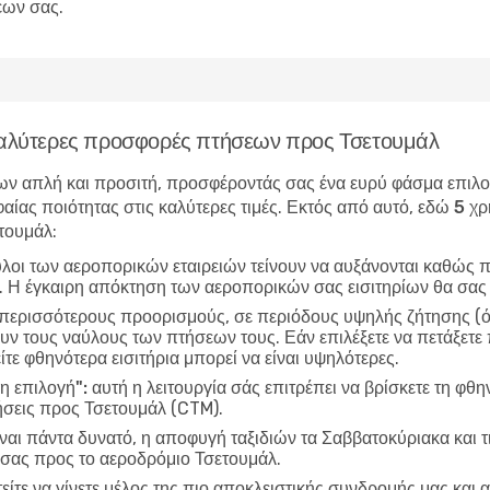
εων σας.
 καλύτερες προσφορές πτήσεων προς Τσετουμάλ
ν απλή και προσιτή, προσφέροντάς σας ένα ευρύ φάσμα επιλογώ
αίας ποιότητας στις καλύτερες τιμές. Εκτός από αυτό, εδώ
5 χρ
τουμάλ
:
ύλοι των αεροπορικών εταιρειών τείνουν να αυξάνονται καθώς π
ν. Η έγκαιρη απόκτηση των αεροπορικών σας εισιτηρίων θα σας
 περισσότερους προορισμούς, σε περιόδους υψηλής ζήτησης (όπ
ν τους ναύλους των πτήσεων τους. Εάν επιλέξετε να πετάξετε 
ίτε φθηνότερα εισιτήρια μπορεί να είναι υψηλότερες.
η επιλογή":
αυτή η λειτουργία σάς επιτρέπει να βρίσκετε τη φθη
ήσεις προς Τσετουμάλ (CTM).
ίναι πάντα δυνατό, η αποφυγή ταξιδιών τα Σαββατοκύριακα και τ
 σας προς το αεροδρόμιο Τσετουμάλ.
είτε να γίνετε μέλος της πιο αποκλειστικής συνδρομής μας και α