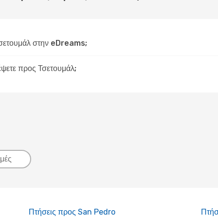
σετουμάλ στην eDreams;
δέψετε προς Τσετουμάλ;
μές
Πτήσεις προς San Pedro
Πτήσ