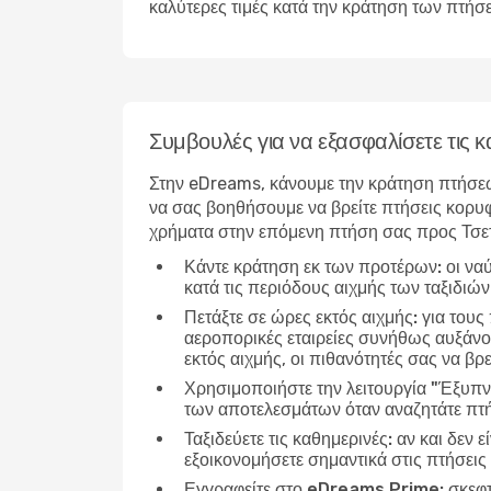
καλύτερες τιμές κατά την κράτηση των πτήσ
Συμβουλές για να εξασφαλίσετε τις
Στην eDreams, κάνουμε την κράτηση πτήσεω
να σας βοηθήσουμε να βρείτε πτήσεις κορυφ
χρήματα στην επόμενη πτήση σας προς Τσε
Κάντε κράτηση εκ των προτέρων:
οι να
κατά τις περιόδους αιχμής των ταξιδιώ
Πετάξτε σε ώρες εκτός αιχμής:
για τους
αεροπορικές εταιρείες συνήθως αυξάνου
εκτός αιχμής, οι πιθανότητές σας να βρε
Χρησιμοποιήστε την λειτουργία "Έξυπν
των αποτελεσμάτων όταν αναζητάτε πτ
Ταξιδεύετε τις καθημερινές:
αν και δεν ε
εξοικονομήσετε σημαντικά στις πτήσεις
Εγγραφείτε στο eDreams Prime:
σκεφτ