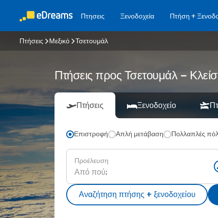
Πτησεις
Ξενοδοχεία
Πτήση + Ξενοδο
Πτήσεις
Μεξικό
Τσετουμάλ
Πτήσεις προς Τσετουμάλ – Κλείσ
Πτήσεις
Ξενοδοχείο
Πτ
Επιστροφή
Απλή μετάβαση
Πολλαπλές πόλ
Προέλευση
Αναζήτηση πτήσης + ξενοδοχείου