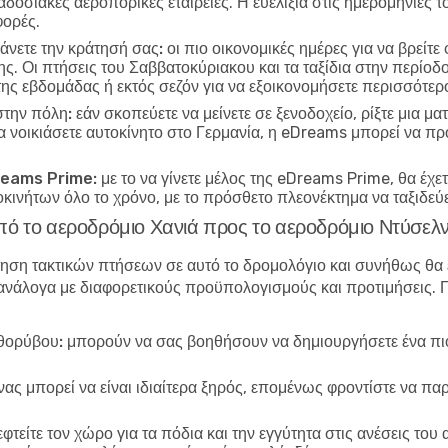
δοσιακές αεροπορικές εταιρείες. Η ευελιξία στις ημερομηνίες τ
φορές.
κάνετε την κράτησή σας:
οι πιο οικονομικές ημέρες για να βρείτ
ης. Οι πτήσεις του Σαββατοκύριακου και τα ταξίδια στην περίοδ
 της εβδομάδας ή εκτός σεζόν για να εξοικονομήσετε περισσότερ
στην πόλη:
εάν σκοπεύετε να μείνετε σε ξενοδοχείο, ρίξτε μια μ
α νοικιάσετε αυτοκίνητο στο Γερμανία, η eDreams μπορεί να π
Dreams Prime:
με το να γίνετε μέλος της eDreams Prime, θα έχ
τοκινήτων όλο το χρόνο, με το πρόσθετο πλεονέκτημα να ταξιδεύε
από το αεροδρόμιο Χανιά προς το αεροδρόμιο Ντύσελ
τηση τακτικών πτήσεων σε αυτό το δρομολόγιο και συνήθως θα
άλογα με διαφορετικούς προϋπολογισμούς και προτιμήσεις. Για
θορύβου:
μπορούν να σας βοηθήσουν να δημιουργήσετε ένα πιο 
ας μπορεί να είναι ιδιαίτερα ξηρός, επομένως φροντίστε να παρ
φτείτε τον χώρο για τα πόδια και την εγγύτητα στις ανέσεις του