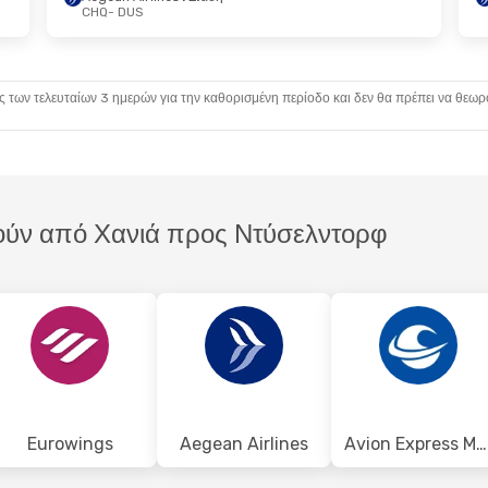
CHQ
- DUS
 19 Οκτ
 Στάση
ς των τελευταίων 3 ημερών για την καθορισμένη περίοδο και δεν θα πρέπει να θεωρ
τούν από Χανιά προς Ντύσελντορφ
Eurowings
Aegean Airlines
Avion Express Malta