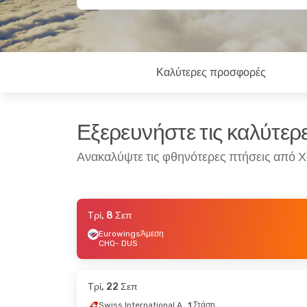
Καλύτερες προσφορές
Εξερευνήστε τις καλύτε
Ανακαλύψτε τις φθηνότερες πτήσεις από 
Τρί, 8 Σεπ
Δευ, 5 Οκτ
- Σάβ, 10 Οκτ
Δευ, 7 Σεπ
- Σάβ, 
Eurowings
Άμεση
CHQ
- DUS
Ryanair
Άμεση
Ryanair
Άμεση
CHQ
- DUS
CHQ
- DUS
Ryanair
Άμεση
Ryanair
Άμεση
DUS
- CHQ
DUS
- CHQ
Τρί, 22 Σεπ
Swiss International Air Lines
1 Στάση