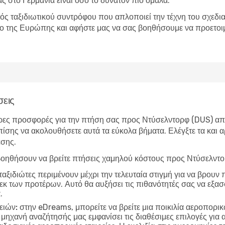
ας στο Γερμανία είναι όσο το δυνατόν πιο ομαλά.
ός ταξιδιωτικού συντρόφου που απλοποιεί την τέχνη του σχεδια
ίο της Ευρώπης και αφήστε μας να σας βοηθήσουμε να προετοιμ
σεις
ρες προσφορές για την πτήση σας προς Ντύσελντορφ (DUS) από 
επίσης να ακολουθήσετε αυτά τα εύκολα βήματα. Ελέγξτε τα και α
εσης.
οηθήσουν να βρείτε πτήσεις χαμηλού κόστους προς Ντύσελντο
ταξιδιώτες περιμένουν μέχρι την τελευταία στιγμή για να βρουν
εκ των προτέρων. Αυτό θα αυξήσει τις πιθανότητές σας να εξασ
.
ειών:
στην eDreams, μπορείτε να βρείτε μια ποικιλία αεροπορ
 μηχανή αναζήτησής μας εμφανίσει τις διαθέσιμες επιλογές για 