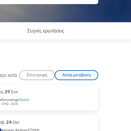
Συχνές ερωτήσεις
τρο κατά
Επιστροφή
Απλή μετάβαση
ρί, 29 Σεπ
Eurowings
Άμεση
CHQ
- DUS
άβ, 24 Οκτ
Aegean Airlines
1 Στάση