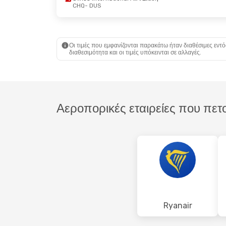
CHQ
- DUS
Δευ, 26 Οκτ
- Κυρ, 1 Νοε
Παρ, 16 Οκτ
- Δευ,
Aegean Airlines
1 Στάση
Aegean Airlines
1
CHQ
- DUS
CHQ
- DUS
Eurowings
Άμεση
Ryanair
Άμεση
DUS
- CHQ
DUS
- CHQ
Οι τιμές που εμφανίζονται παρακάτω ήταν διαθέσιμες εντό
διαθεσιμότητα και οι τιμές υπόκεινται σε αλλαγές.
Αεροπορικές εταιρείες που πε
Ryanair