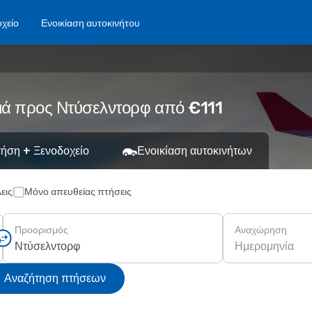
χείο
Ενοικίαση αυτοκινήτου
νιά προς Ντύσελντορφ από €111
ήση + Ξενοδοχείο
Ενοικίαση αυτοκινήτων
εις
Μόνο απευθείας πτήσεις
Προορισμός
Αναχώρηση
Ημερομηνία
Αναζήτηση πτήσεων