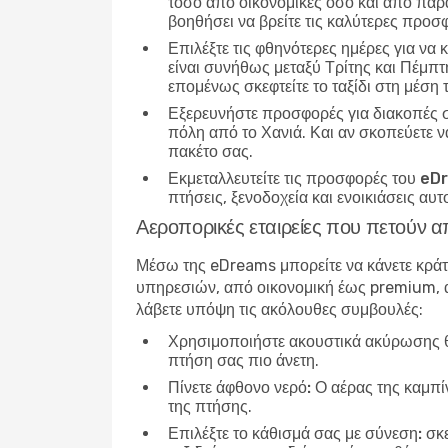
τόσο από οικονομικές όσο και από παρα
βοηθήσει να βρείτε τις καλύτερες προσ
Επιλέξτε τις φθηνότερες ημέρες για να 
είναι συνήθως μεταξύ Τρίτης και Πέμπτ
επομένως σκεφτείτε το ταξίδι στη μέση
Εξερευνήστε προσφορές για διακοπές 
πόλη από το Χανιά. Και αν σκοπεύετε ν
πακέτο σας.
Εκμεταλλευτείτε τις προσφορές του e
πτήσεις, ξενοδοχεία και ενοικιάσεις αυ
Αεροπορικές εταιρείες που πετούν 
Μέσω της eDreams μπορείτε να κάνετε κρά
υπηρεσιών, από οικονομική έως premium, αν
λάβετε υπόψη τις ακόλουθες συμβουλές:
Χρησιμοποιήστε ακουστικά ακύρωσης 
πτήση σας πιο άνετη.
Πίνετε άφθονο νερό:
Ο αέρας της καμπίν
της πτήσης.
Επιλέξτε το κάθισμά σας με σύνεση:
σκε