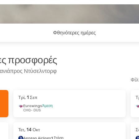
Φθηνότερες ημέρες
ρες προσφορές
Χανιάπρος Ντύσελντορφ
Φίλ
Τρί, 1 Σεπ
Τ
12 Σεπ
Τετ, 2 Σεπ
- Παρ, 4 Σεπ
Eurowings
Άμεση
CHQ
- DUS
Condor
Άμεση
CHQ
- DUS
Condor
Άμεση
DUS
- CHQ
Τετ, 14 Οκτ
Σ
Aegean Airlines
1 Στάση