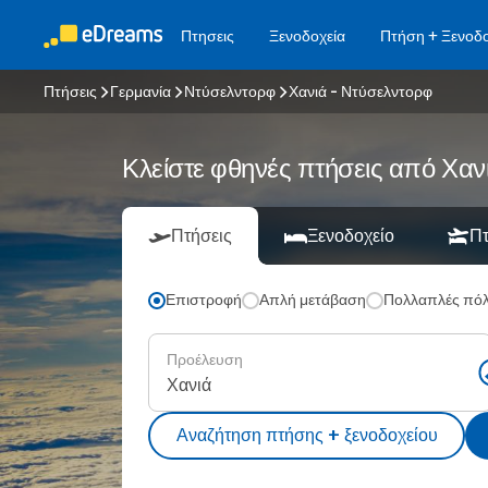
Πτησεις
Ξενοδοχεία
Πτήση + Ξενοδο
Πτήσεις
Γερμανία
Ντύσελντορφ
Χανιά - Ντύσελντορφ
Κλείστε φθηνές πτήσεις από Χα
Πτήσεις
Ξενοδοχείο
Πτ
Επιστροφή
Απλή μετάβαση
Πολλαπλές πόλ
Προέλευση
Αναζήτηση πτήσης + ξενοδοχείου