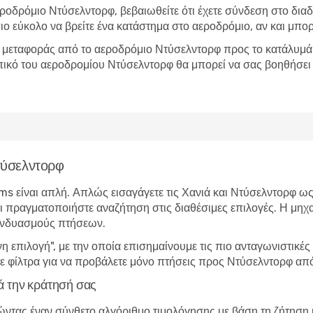
ροδρόμιο Ντύσελντορφ, βεβαιωθείτε ότι έχετε σύνδεση στο δια
πιο εύκολο να βρείτε ένα κατάστημα στο αεροδρόμιο, αν και μπορε
ς μεταφοράς από το αεροδρόμιο Ντύσελντορφ προς το κατάλυμά σα
ικό του αεροδρομίου Ντύσελντορφ θα μπορεί να σας βοηθήσει μ
τύσελντορφ
s είναι απλή. Απλώς εισαγάγετε τις Χανιά και Ντύσελντορφ ω
και πραγματοποιήστε αναζήτηση στις διαθέσιμες επιλογές. Η μηχ
υνδυασμούς πτήσεων.
 επιλογή", με την οποία επισημαίνουμε τις πιο ανταγωνιστικ
 φίλτρα για να προβάλετε μόνο πτήσεις προς Ντύσελντορφ από 
ά την κράτησή σας
ντας έναν σύνθετο αλγόριθμο τιμολόγησης με βάση τη ζήτηση κ