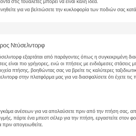
οντά στις τουαλέτες μπορεί να είναι καλή ιδέα.
ινηθείτε για να βελτιώσετε την κυκλοφορία των ποδιών σας κατά
προς Ντύσελντορφ
ύσελντορφ εξαρτάται από παράγοντες όπως η συγκεκριμένη διαδ
ις είναι πιο γρήγορες, ενώ οι πτήσεις με ενδιάμεσες στάσεις 
εία πτήσης, βοηθώντας σας να βρείτε τις καλύτερες ταξιδιωτικ
τορφ στην πλατφόρμα μας για να διασφαλίσετε ότι έχετε τις πι
 γκάμα ανέσεων για να απολαύσετε πριν από την πτήση σας, απ
τιγμής, πάρτε ένα μπεστ σέλερ για την πτήση, εργαστείτε στον
α πριν απογειωθείτε.