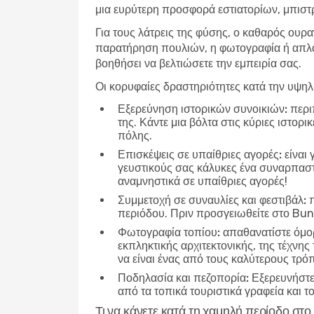
μια ευρύτερη προσφορά εστιατορίων, μπιστρ
Για τους λάτρεις της φύσης, ο καθαρός ουρα
παρατήρηση πουλιών, η φωτογραφία ή απλά 
βοηθήσει να βελτιώσετε την εμπειρία σας.
Οι κορυφαίες δραστηριότητες κατά την υψη
Εξερεύνηση ιστορικών συνοικιών:
περιπ
της. Κάντε μια βόλτα στις κύριες ιστορ
πόλης.
Επισκέψεις σε υπαίθριες αγορές:
είναι 
γευστικούς σας κάλυκες ένα συναρπαστικ
αναμνηστικά σε υπαίθριες αγορές!
Συμμετοχή σε συναυλίες και φεστιβάλ:
π
περιόδου. Πριν προσγειωθείτε στο Buns
Φωτογραφία τοπίου:
απαθανατίστε όμορ
εκπληκτικής αρχιτεκτονικής, της τέχνης
να είναι ένας από τους καλύτερους τρό
Ποδηλασία και πεζοπορία:
Εξερευνήστε 
από τα τοπικά τουριστικά γραφεία και τ
Τι να κάνετε κατά τη χαμηλή περίοδο στο