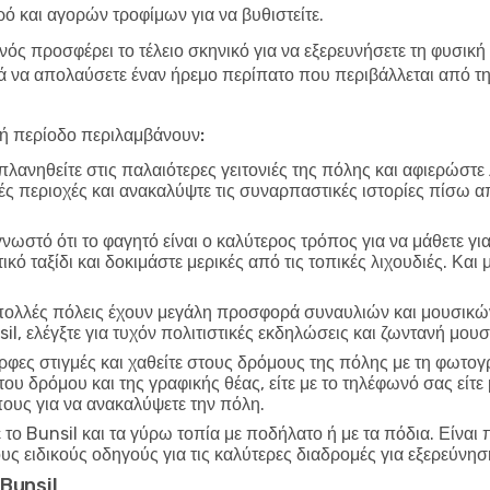
ό και αγορών τροφίμων για να βυθιστείτε.
νός προσφέρει το τέλειο σκηνικό για να εξερευνήσετε τη φυσική 
να απολαύσετε έναν ήρεμο περίπατο που περιβάλλεται από τη 
λή περίοδο περιλαμβάνουν:
λανηθείτε στις παλαιότερες γειτονιές της πόλης και αφιερώστε
ικές περιοχές και ανακαλύψτε τις συναρπαστικές ιστορίες πίσω α
γνωστό ότι το φαγητό είναι ο καλύτερος τρόπος για να μάθετε γι
ό ταξίδι και δοκιμάστε μερικές από τις τοπικές λιχουδιές. Και
ολλές πόλεις έχουν μεγάλη προσφορά συναυλιών και μουσικών
il, ελέγξτε για τυχόν πολιτιστικές εκδηλώσεις και ζωντανή μο
φες στιγμές και χαθείτε στους δρόμους της πόλης με τη φωτο
 του δρόμου και της γραφικής θέας, είτε με το τηλέφωνό σας εί
πους για να ανακαλύψετε την πόλη.
το Bunsil και τα γύρω τοπία με ποδήλατο ή με τα πόδια. Είναι 
ους ειδικούς οδηγούς για τις καλύτερες διαδρομές για εξερεύνησ
 Bunsil