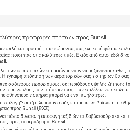
 καλύτερες προσφορές πτήσεων προς Bunsil
ν απλή και προσιτή, προσφέροντάς σας ένα ευρύ φάσμα επιλογώ
αίας ποιότητας στις καλύτερες τιμές. Εκτός από αυτό, εδώ
5 χρ
sil
:
ύλοι των αεροπορικών εταιρειών τείνουν να αυξάνονται καθώς π
ν. Η έγκαιρη απόκτηση των αεροπορικών σας εισιτηρίων θα σας
 περισσότερους προορισμούς, σε περιόδους υψηλής ζήτησης (όπ
ν τους ναύλους των πτήσεων τους. Εάν επιλέξετε να πετάξετε π
ίτε φθηνότερα εισιτήρια μπορεί να είναι υψηλότερες.
η επιλογή":
αυτή η λειτουργία σάς επιτρέπει να βρίσκετε τη φθη
σεις προς Bunsil (BXZ).
ίναι πάντα δυνατό, η αποφυγή ταξιδιών τα Σαββατοκύριακα και τ
 σας προς το αεροδρόμιο Bunsil.
είτε να γίνετε μέλος της πιο αποκλειστικής συνδρομής μας και α