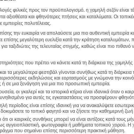
λογές φιλικές προς τον προϋπολογισμό, η χαμηλή σεζόν είναι τέλ
στα αξιοθέατα και φθηνότερες πτήσεις και καταλύματα. Οι τοπικ
 εμπειρίες πολυτέλειας.
επίσης την ευκαιρία να απολαύσετε μια πιο αυθεντική εμπειρία κ
τε επίσης μεγαλύτερη ευελιξία κατά την κράτηση καταλυμάτων,
 για ταξιδιώτες της τελευταίας στιγμής, καθώς είναι πιο πιθανό
τηριότητες που πρέπει να κάνετε κατά τη διάρκεια της χαμηλής
και τα μεγαλύτερα φεστιβάλ γίνονται συνήθως κατά τη διάρκεια
περισσότερες εκδηλώσεις και εορτασμούς με γνώμονα την κοινό
 ή σε μια ξενάγηση για μια πιο προσωπική εμπειρία.
υσεία, οι γκαλερί και τα ιστορικά κτίρια είναι ιδανικά όταν ο και
συνηθισμένο για αυτές τις εγκαταστάσεις να προσφέρουν φθηνό
ηλή περίοδος είναι επίσης ιδανική για να ανακαλύψετε εσωτερικ
δοκιμάσετε το τοπικό φαγητό και να ζήσετε την καθημερινή ζωή 
ότι οι καιρικές συνθήκες μπορεί να είναι αντίξοες κατά τους μή
πως αγγειοπλαστική, φωτογραφία ή μαθήματα τοπικού χορού. Η 
 πράγμα που σημαίνει επίσης περισσότερη πρακτική μάθηση.