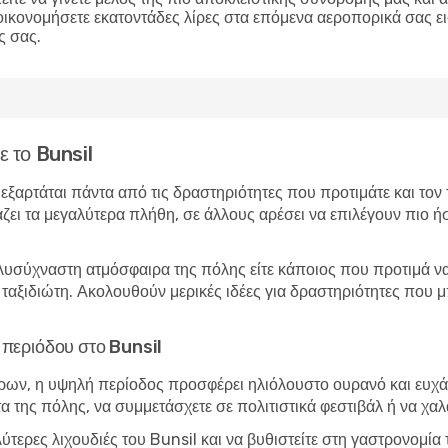
οικονομήσετε εκατοντάδες λίρες στα επόμενα αεροπορικά σας ε
ς σας.
ε το Bunsil
l εξαρτάται πάντα από τις δραστηριότητες που προτιμάτε και το
άζει τα μεγαλύτερα πλήθη, σε άλλους αρέσει να επιλέγουν πιο ήσ
λυσύχναστη ατμόσφαιρα της πόλης είτε κάποιος που προτιμά να 
ο ταξιδιώτη. Ακολουθούν μερικές ιδέες για δραστηριότητες που 
ς περιόδου στο Bunsil
ώρων, η υψηλή περίοδος προσφέρει ηλιόλουστο ουρανό και ευχάρ
τα της πόλης, να συμμετάσχετε σε πολιτιστικά φεστιβάλ ή να χα
λύτερες λιχουδιές του Bunsil και να βυθιστείτε στη γαστρονομί