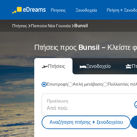
Πτησεις
Ξενοδοχεία
Πτήση + Ξενοδο
Πτήσεις
Παπούα Νέα Γουινέα
Bunsil
Πτήσεις προς Bunsil – Κλείστε 
Πτήσεις
Ξενοδοχείο
Πτ
Επιστροφή
Απλή μετάβαση
Πολλαπλές πόλ
Προέλευση
Αναζήτηση πτήσης + ξενοδοχείου