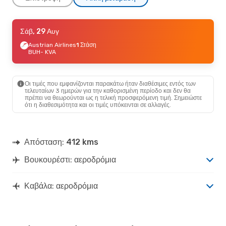
Κυρ, 30 Αυγ
Σάβ, 29 Αυγ
- Πέμ, 3 Σεπ
Tarom
Austrian Airlines
1 Στάση
1 Στάση
BUH
BUH
- KVA
- KVA
Aegean Airlines
1 Στάση
KVA
- BUH
Οι τιμές που εμφανίζονται παρακάτω ήταν διαθέσιμες εντός των
Τρί, 8 Σεπ
- Τετ, 9 Σεπ
τελευταίων 3 ημερών για την καθορισμένη περίοδο και δεν θα
πρέπει να θεωρούνται ως η τελική προσφερόμενη τιμή. Σημειώστε
Aegean Airlines
1 Στάση
ότι η διαθεσιμότητα και οι τιμές υπόκεινται σε αλλαγές.
BUH
- KVA
Aegean Airlines
1 Στάση
KVA
- BUH
Απόσταση:
412 kms
Βουκουρέστι: αεροδρόμια
Καβάλα: αεροδρόμια