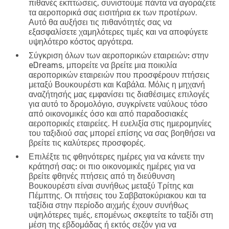
πιθανές εκπτώσεις, συνιστούμε πάντα να αγοράζετε
τα αεροπορικά σας εισιτήρια εκ των προτέρων.
Αυτό θα αυξήσει τις πιθανότητές σας να
εξασφαλίσετε χαμηλότερες τιμές και να αποφύγετε
υψηλότερο κόστος αργότερα.
Σύγκριση όλων των αεροπορικών εταιρειών:
στην
eDreams, μπορείτε να βρείτε μια ποικιλία
αεροπορικών εταιρειών που προσφέρουν πτήσεις
μεταξύ Βουκουρέστι και Καβάλα. Μόλις η μηχανή
αναζήτησής μας εμφανίσει τις διαθέσιμες επιλογές
για αυτό το δρομολόγιο, συγκρίνετε ναύλους τόσο
από οικονομικές όσο και από παραδοσιακές
αεροπορικές εταιρείες. Η ευελιξία στις ημερομηνίες
του ταξιδιού σας μπορεί επίσης να σας βοηθήσει να
βρείτε τις καλύτερες προσφορές.
Επιλέξτε τις φθηνότερες ημέρες για να κάνετε την
κράτησή σας:
οι πιο οικονομικές ημέρες για να
βρείτε φθηνές πτήσεις από τη διεύθυνση
Βουκουρέστι είναι συνήθως μεταξύ Τρίτης και
Πέμπτης. Οι πτήσεις του Σαββατοκύριακου και τα
ταξίδια στην περίοδο αιχμής έχουν συνήθως
υψηλότερες τιμές, επομένως σκεφτείτε το ταξίδι στη
μέση της εβδομάδας ή εκτός σεζόν για να