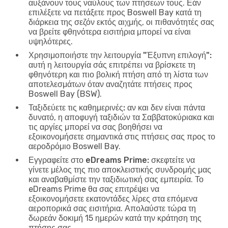
αυξάνουν τους ναύλους των πτήσεων τους. Εάν
επιλέξετε να πετάξετε προς Boswell Bay κατά τη
διάρκεια της σεζόν εκτός αιχμής, οι πιθανότητές σας
να βρείτε φθηνότερα εισιτήρια μπορεί να είναι
υψηλότερες.
Χρησιμοποιήστε την λειτουργία "Έξυπνη επιλογή":
αυτή η λειτουργία σάς επιτρέπει να βρίσκετε τη
φθηνότερη και πιο βολική πτήση από τη λίστα των
αποτελεσμάτων όταν αναζητάτε πτήσεις προς
Boswell Bay (BSW).
Ταξιδεύετε τις καθημερινές:
αν και δεν είναι πάντα
δυνατό, η αποφυγή ταξιδιών τα Σαββατοκύριακα και
τις αργίες μπορεί να σας βοηθήσει να
εξοικονομήσετε σημαντικά στις πτήσεις σας προς το
αεροδρόμιο Boswell Bay.
Εγγραφείτε στο eDreams Prime:
σκεφτείτε να
γίνετε μέλος της πιο αποκλειστικής συνδρομής μας
και αναβαθμίστε την ταξιδιωτική σας εμπειρία. Το
eDreams Prime θα σας επιτρέψει να
εξοικονομήσετε εκατοντάδες λίρες στα επόμενα
αεροπορικά σας εισιτήρια. Απολαύστε τώρα τη
δωρεάν δοκιμή 15 ημερών κατά την κράτηση της
πτήσης σας.