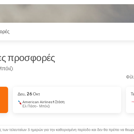
ορές
ρες προσφορές
Μπόιζι
Φίλ
Δευ, 26 Οκτ
Τ
, 22 Σεπ
Πέμ, 20 Αυγ
- Πέμ, 27 Αυγ
American Airlines
1 Στάση
Ελ Πάσο
- Μπόιζι
 Στάση
American Airlines
1 Στάση
Νέα Υόρκη
- Μπόιζι
1 Στάση
American Airlines
1 Στάση
Μπόιζι
- Νέα Υόρκη
ς των τελευταίων 3 ημερών για την καθορισμένη περίοδο και δεν θα πρέπει να θεωρ