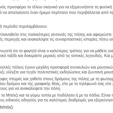
νός προσφέρει το τέλειο σκηνικό για να εξερευνήσετε τη φυσική 
να απολαύσετε έναν ήρεμο περίπατο που περιβάλλεται από τη 
λή περίοδο περιλαμβάνουν:
λανηθείτε στις παλαιότερες γειτονιές της πόλης και αφιερώστε
ικές περιοχές και ανακαλύψτε τις συναρπαστικές ιστορίες πίσω α
γνωστό ότι το φαγητό είναι ο καλύτερος τρόπος για να μάθετε γι
ό ταξίδι και δοκιμάστε μερικές από τις τοπικές λιχουδιές. Και
ολλές πόλεις έχουν μεγάλη προσφορά συναυλιών και μουσικών
ζι, ελέγξτε για τυχόν πολιτιστικές εκδηλώσεις και ζωντανή μο
φες στιγμές και χαθείτε στους δρόμους της πόλης με τη φωτο
 του δρόμου και της γραφικής θέας, είτε με το τηλέφωνό σας εί
πους για να ανακαλύψετε την πόλη.
το Μπόιζι και τα γύρω τοπία με ποδήλατο ή με τα πόδια. Είναι
ους ειδικούς οδηγούς για τις καλύτερες διαδρομές για εξερεύνησ
 Μπόιζι