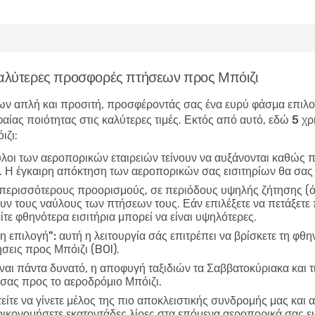
 καλύτερες προσφορές πτήσεων προς Μπόιζι
ν απλή και προσιτή, προσφέροντάς σας ένα ευρύ φάσμα επιλογώ
αίας ποιότητας στις καλύτερες τιμές. Εκτός από αυτό, εδώ
5 χρ
ιζι
:
ύλοι των αεροπορικών εταιρειών τείνουν να αυξάνονται καθώς π
ν. Η έγκαιρη απόκτηση των αεροπορικών σας εισιτηρίων θα σας
 περισσότερους προορισμούς, σε περιόδους υψηλής ζήτησης (όπ
ν τους ναύλους των πτήσεων τους. Εάν επιλέξετε να πετάξετε π
ίτε φθηνότερα εισιτήρια μπορεί να είναι υψηλότερες.
η επιλογή":
αυτή η λειτουργία σάς επιτρέπει να βρίσκετε τη φθη
σεις προς Μπόιζι (BOI).
ίναι πάντα δυνατό, η αποφυγή ταξιδιών τα Σαββατοκύριακα και τ
 σας προς το αεροδρόμιο Μπόιζι.
είτε να γίνετε μέλος της πιο αποκλειστικής συνδρομής μας και α
οικονομήσετε εκατοντάδες λίρες στα επόμενα αεροπορικά σας ε