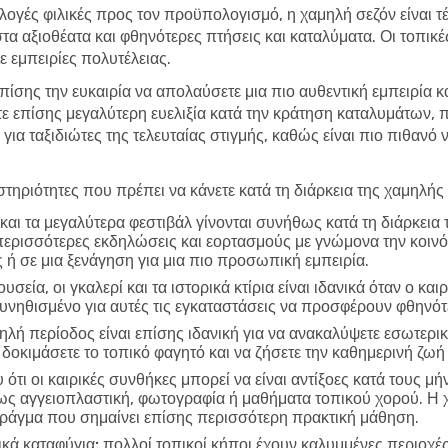
λογές φιλικές προς τον προϋπολογισμό, η χαμηλή σεζόν είναι τέλ
στα αξιοθέατα και φθηνότερες πτήσεις και καταλύματα. Οι τοπικ
 εμπειρίες πολυτέλειας.
επίσης την ευκαιρία να απολαύσετε μια πιο αυθεντική εμπειρία κ
τε επίσης μεγαλύτερη ευελιξία κατά την κράτηση καταλυμάτων,
 για ταξιδιώτες της τελευταίας στιγμής, καθώς είναι πιο πιθανό
τηριότητες που πρέπει να κάνετε κατά τη διάρκεια της χαμηλής
και τα μεγαλύτερα φεστιβάλ γίνονται συνήθως κατά τη διάρκεια
περισσότερες εκδηλώσεις και εορτασμούς με γνώμονα την κοινό
 ή σε μια ξενάγηση για μια πιο προσωπική εμπειρία.
υσεία, οι γκαλερί και τα ιστορικά κτίρια είναι ιδανικά όταν ο και
συνηθισμένο για αυτές τις εγκαταστάσεις να προσφέρουν φθηνό
ηλή περίοδος είναι επίσης ιδανική για να ανακαλύψετε εσωτερικ
δοκιμάσετε το τοπικό φαγητό και να ζήσετε την καθημερινή ζωή
ότι οι καιρικές συνθήκες μπορεί να είναι αντίξοες κατά τους μή
πως αγγειοπλαστική, φωτογραφία ή μαθήματα τοπικού χορού. Η 
 πράγμα που σημαίνει επίσης περισσότερη πρακτική μάθηση.
ικά καταφύγια:
πολλοί τοπικοί κήποι έχουν καλυμμένες περιοχές 