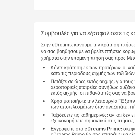
Συμβουλές για να εξασφαλίσετε τις
Στην eDreams, κάνουμε την κράτηση πτήσεω
να σας βοηθήσουμε να βρείτε πτήσεις κορυφ
χρήματα στην επόμενη πτήση σας προς Μπό
Κάντε κράτηση εκ των προτέρων:
οι να
κατά τις περιόδους αιχμής των ταξιδιώ
Πετάξτε σε ώρες εκτός αιχμής:
για τους
αεροπορικές εταιρείες συνήθως αυξάνου
εκτός αιχμής, οι πιθανότητές σας να βρε
Χρησιμοποιήστε την λειτουργία "Έξυπν
των αποτελεσμάτων όταν αναζητάτε πτή
Ταξιδεύετε τις καθημερινές:
αν και δεν ε
εξοικονομήσετε σημαντικά στις πτήσεις
Εγγραφείτε στο eDreams Prime:
σκεφτ
eDreams Prime θα σας επιτρέψει να εξ