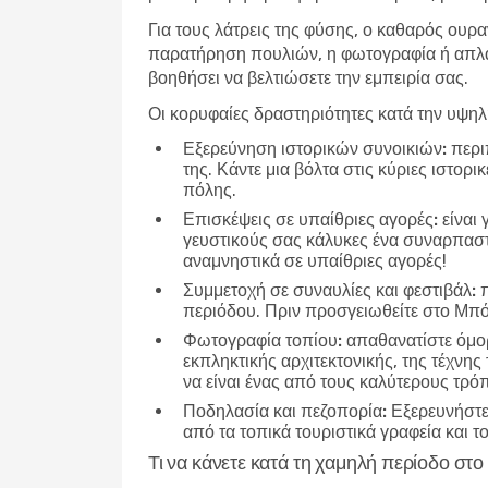
Για τους λάτρεις της φύσης, ο καθαρός ουρα
παρατήρηση πουλιών, η φωτογραφία ή απλά 
βοηθήσει να βελτιώσετε την εμπειρία σας.
Οι κορυφαίες δραστηριότητες κατά την υψη
Εξερεύνηση ιστορικών συνοικιών:
περιπ
της. Κάντε μια βόλτα στις κύριες ιστορ
πόλης.
Επισκέψεις σε υπαίθριες αγορές:
είναι 
γευστικούς σας κάλυκες ένα συναρπαστικ
αναμνηστικά σε υπαίθριες αγορές!
Συμμετοχή σε συναυλίες και φεστιβάλ:
π
περιόδου. Πριν προσγειωθείτε στο Μπόι
Φωτογραφία τοπίου:
απαθανατίστε όμορ
εκπληκτικής αρχιτεκτονικής, της τέχνης
να είναι ένας από τους καλύτερους τρό
Ποδηλασία και πεζοπορία:
Εξερευνήστε 
από τα τοπικά τουριστικά γραφεία και τ
Τι να κάνετε κατά τη χαμηλή περίοδο στο