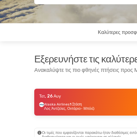
Καλύτερες προσφ
Εξερευνήστε τις καλύτε
Ανακαλύψτε τις πιο φθηνές πτήσεις προς 
Τετ, 26 Αυγ
Τρί, 22 Σεπ
- Κυρ, 27 Σεπ
Δευ, 14 Σεπ
- Τρί
Alaska Airlines
1 Στάση
Λος Άντζελες, Οντάριο
- Μπόιζι
Frontier Airlines
1 Στάση
Alaska Airlines
1
Τάμπα
- Μπόιζι
Τάμπα
- Μπόιζι
Frontier Airlines
1 Στάση
Frontier Airlines
Μπόιζι
- Τάμπα
Μπόιζι
- Τάμπα
Οι τιμές που εμφανίζονται παρακάτω ήταν διαθέσιμες εντό