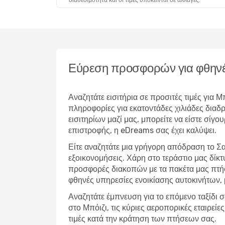
διαθεσιμότητα και οι τιμές υπόκεινται σε αλλαγές.
Πέμ, 8 Οκτ
- Τετ, 14 Οκτ
Alaska Airlines
1 Στάση
Βοστώνη
- Μπόιζι
Alaska Airlines
1 Στάση
Μπόιζι
- Βοστώνη
Εύρεση προσφορών για φθηνέ
Αναζητάτε εισιτήρια σε προσιτές τιμές για
πληροφορίες για εκατοντάδες χιλιάδες δια
εισιτηρίων μαζί μας, μπορείτε να είστε σίγο
επιστροφής, η eDreams σας έχει καλύψει.
Είτε αναζητάτε μια γρήγορη απόδραση το Σα
εξοικονομήσεις. Χάρη στο τεράστιο μας δίκ
προσφορές διακοπών με τα πακέτα μας πτήσ
φθηνές υπηρεσίες ενοικίασης αυτοκινήτων,
Αναζητάτε έμπνευση για το επόμενο ταξίδι σ
στο Μπόιζι, τις κύριες αεροπορικές εταιρεί
τιμές κατά την κράτηση των πτήσεων σας.