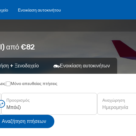
χείο
Ενοικίαση αυτοκινήτου
OI) από €82
ήση + Ξενοδοχείο
Ενοικίαση αυτοκινήτων
εις
Μόνο απευθείας πτήσεις
Προορισμός
Αναχώρηση
Ημερομηνία
Αναζήτηση πτήσεων