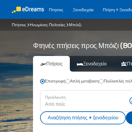
Πτησεις
Ξενοδοχεία
Πτήση + Ξενοδο
Πτήσεις
Ηνωμένες Πολιτείες
Μπόιζι
Φτηνές πτήσεις προς Μπόιζι (B
Πτήσεις
Ξενοδοχείο
Πτ
Επιστροφή
Απλή μετάβαση
Πολλαπλές πόλ
Προέλευση
Αναζήτηση πτήσης + ξενοδοχείου