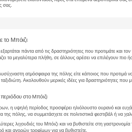
ς σας.
ε το Μπόιζι
ι εξαρτάται πάντα από τις δραστηριότητες που προτιμάτε και το
άζει τα μεγαλύτερα πλήθη, σε άλλους αρέσει να επιλέγουν πιο ήσ
λυσύχναστη ατμόσφαιρα της πόλης είτε κάποιος που προτιμά να 
ο ταξιδιώτη. Ακολουθούν μερικές ιδέες για δραστηριότητες που
ς περιόδου στο Μπόιζι
ώρων, η υψηλή περίοδος προσφέρει ηλιόλουστο ουρανό και ευχάρ
τα της πόλης, να συμμετάσχετε σε πολιτιστικά φεστιβάλ ή να χα
λύτερες λιχουδιές του Μπόιζι και να βυθιστείτε στη γαστρονομί
ό και αγορών τροφίμων για να βυθιστείτε.