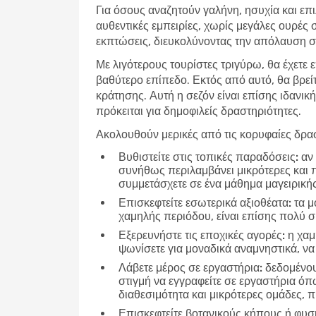
Για όσους αναζητούν γαλήνη, ησυχία και επι
αυθεντικές εμπειρίες, χωρίς μεγάλες ουρές 
εκπτώσεις, διευκολύνοντας την απόλαυση σε
Με λιγότερους τουρίστες τριγύρω, θα έχετε 
βαθύτερο επίπεδο. Εκτός από αυτό, θα βρεί
κράτησης. Αυτή η σεζόν είναι επίσης ιδανική
πρόκειται για δημοφιλείς δραστηριότητες.
Ακολουθούν μερικές από τις κορυφαίες δρασ
Βυθιστείτε στις τοπικές παραδόσεις:
αν 
συνήθως περιλαμβάνει μικρότερες και 
συμμετάσχετε σε ένα μάθημα μαγειρικής
Επισκεφτείτε εσωτερικά αξιοθέατα:
τα μο
χαμηλής περιόδου, είναι επίσης πολύ 
Εξερευνήστε τις εποχικές αγορές:
η χαμ
ψωνίσετε για μοναδικά αναμνηστικά, να 
Λάβετε μέρος σε εργαστήρια:
δεδομένου 
στιγμή να εγγραφείτε σε εργαστήρια ό
διαθεσιμότητα και μικρότερες ομάδες,
Επισκεφτείτε βοτανικούς κήπους ή φυσ