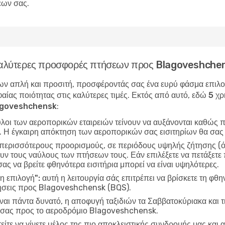
εων σας.
ς καλύτερες προσφορές πτήσεων προς Blagoveshche
ν απλή και προσιτή, προσφέροντάς σας ένα ευρύ φάσμα επιλογώ
αίας ποιότητας στις καλύτερες τιμές. Εκτός από αυτό, εδώ
5 χρ
lagoveshchensk
:
ύλοι των αεροπορικών εταιρειών τείνουν να αυξάνονται καθώς π
ν. Η έγκαιρη απόκτηση των αεροπορικών σας εισιτηρίων θα σας
 περισσότερους προορισμούς, σε περιόδους υψηλής ζήτησης (όπ
υν τους ναύλους των πτήσεων τους. Εάν επιλέξετε να πετάξετε
σας να βρείτε φθηνότερα εισιτήρια μπορεί να είναι υψηλότερες.
η επιλογή":
αυτή η λειτουργία σάς επιτρέπει να βρίσκετε τη φθη
ήσεις προς Blagoveshchensk (BQS).
ίναι πάντα δυνατό, η αποφυγή ταξιδιών τα Σαββατοκύριακα και τ
ς σας προς το αεροδρόμιο Blagoveshchensk.
είτε να γίνετε μέλος της πιο αποκλειστικής συνδρομής μας και α