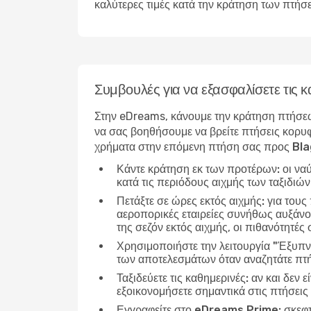
καλύτερες τιμές κατά την κράτηση των πτήσ
Συμβουλές για να εξασφαλίσετε τι
Στην eDreams, κάνουμε την κράτηση πτήσεω
να σας βοηθήσουμε να βρείτε πτήσεις κορυφ
χρήματα στην επόμενη πτήση σας προς B
Κάντε κράτηση εκ των προτέρων:
οι να
κατά τις περιόδους αιχμής των ταξιδιώ
Πετάξτε σε ώρες εκτός αιχμής:
για τους
αεροπορικές εταιρείες συνήθως αυξάνο
της σεζόν εκτός αιχμής, οι πιθανότητές 
Χρησιμοποιήστε την λειτουργία "Έξυπν
των αποτελεσμάτων όταν αναζητάτε πτ
Ταξιδεύετε τις καθημερινές:
αν και δεν ε
εξοικονομήσετε σημαντικά στις πτήσει
Εγγραφείτε στο eDreams Prime:
σκεφτ