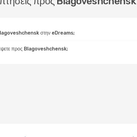
ις πτήσεις προς Blagoveshchensk
Blagoveshchensk στην eDreams;
ξιδέψετε προς Blagoveshchensk;