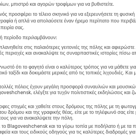
ων, μπιστρό και αγορών τροφίμων για να βυθιστείτε.
ανός προσφέρει το τέλειο σκηνικό για να εξερευνήσετε τη φυσι
ραφία ή απλά να απολαύσετε έναν ήρεμο περίπατο που περιβάλ
πειρία σας.
λή περίοδο περιλαμβάνουν:
λανηθείτε στις παλαιότερες γειτονιές της πόλης και αφιερώστε
ικές περιοχές και ανακαλύψτε τις συναρπαστικές ιστορίες πίσω α
γνωστό ότι το φαγητό είναι ο καλύτερος τρόπος για να μάθετε γι
ό ταξίδι και δοκιμάστε μερικές από τις τοπικές λιχουδιές. Και
ολλές πόλεις έχουν μεγάλη προσφορά συναυλιών και μουσικών
goveshchensk, ελέγξτε για τυχόν πολιτιστικές εκδηλώσεις και
φες στιγμές και χαθείτε στους δρόμους της πόλης με τη φωτο
 του δρόμου και της γραφικής θέας, είτε με το τηλέφωνό σας εί
πους για να ανακαλύψετε την πόλη.
το Blagoveshchensk και τα γύρω τοπία με ποδήλατο ή με τα πό
φεία και τους ειδικούς οδηγούς για τις καλύτερες διαδρομές γι