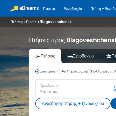
Πτησεις
Ξενοδοχεία
Πτήση + Ξενοδο
Πτήσεις
Ρωσία
Blagoveshchensk
Πτήσεις προς Blagoveshchensk 
Πτήσεις
Ξενοδοχείο
Πτ
Επιστροφή
Απλή μετάβαση
Πολλαπλές πόλ
Προέλευση
Αναζήτηση πτήσης + ξενοδοχείου