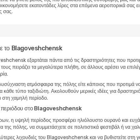
οικονομήσετε εκατοντάδες λίρες στα επόμενα αεροπορικά σας ε
ς σας.
ίτε το Blagoveshchensk
veshchensk εξαρτάται πάντα από τις δραστηριότητες που προτιμ
τους πειράζει τα μεγαλύτερα πλήθη, σε άλλους αρέσει να επιλέγ
ρία.
λυσύχναστη ατμόσφαιρα της πόλης είτε κάποιος που προτιμά να 
α κάθε τύπο ταξιδιώτη. Ακολουθούν μερικές ιδέες για δραστηρι
 στη χαμηλή περίοδο.
λής περιόδου στο Blagoveshchensk
ώρων, η υψηλή περίοδος προσφέρει ηλιόλουστο ουρανό και ευχάρ
τα της πόλης, να συμμετάσχετε σε πολιτιστικά φεστιβάλ ή να χα
αλύτερες λιχουδιές του Blagoveshchensk και να βυθιστείτε στη