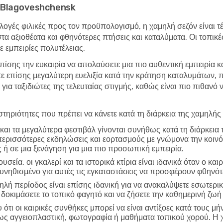
στο Blagoveshchensk
λογές φιλικές προς τον προϋπολογισμό, η χαμηλή σεζόν είναι τέλ
στα αξιοθέατα και φθηνότερες πτήσεις και καταλύματα. Οι τοπικ
 εμπειρίες πολυτέλειας.
επίσης την ευκαιρία να απολαύσετε μια πιο αυθεντική εμπειρία κ
τε επίσης μεγαλύτερη ευελιξία κατά την κράτηση καταλυμάτων,
 για ταξιδιώτες της τελευταίας στιγμής, καθώς είναι πιο πιθανό
τηριότητες που πρέπει να κάνετε κατά τη διάρκεια της χαμηλής
και τα μεγαλύτερα φεστιβάλ γίνονται συνήθως κατά τη διάρκεια
περισσότερες εκδηλώσεις και εορτασμούς με γνώμονα την κοινό
 ή σε μια ξενάγηση για μια πιο προσωπική εμπειρία.
υσεία, οι γκαλερί και τα ιστορικά κτίρια είναι ιδανικά όταν ο και
συνηθισμένο για αυτές τις εγκαταστάσεις να προσφέρουν φθηνό
ηλή περίοδος είναι επίσης ιδανική για να ανακαλύψετε εσωτερικ
 δοκιμάσετε το τοπικό φαγητό και να ζήσετε την καθημερινή ζ
ότι οι καιρικές συνθήκες μπορεί να είναι αντίξοες κατά τους μή
πως αγγειοπλαστική, φωτογραφία ή μαθήματα τοπικού χορού. Η 