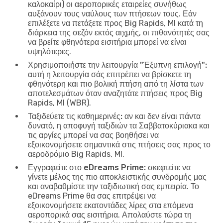
καλοκαίρι) οι αεροπορικές εταιρείες συνήθως
αυξάνουν τους ναύλους των πτήσεων τους. Εάν
επιλέξετε να πετάξετε προς Big Rapids, MI κατά τη
διάρκεια της σεζόν εκτός αιχμής, οι πιθανότητές σας
να βρείτε φθηνότερα εισιτήρια μπορεί να είναι
υψηλότερες.
Χρησιμοποιήστε την λειτουργία "Έξυπνη επιλογή":
αυτή η λειτουργία σάς επιτρέπει να βρίσκετε τη
φθηνότερη και πιο βολική πτήση από τη λίστα των
αποτελεσμάτων όταν αναζητάτε πτήσεις προς Big
Rapids, MI (WBR).
Ταξιδεύετε τις καθημερινές:
αν και δεν είναι πάντα
δυνατό, η αποφυγή ταξιδιών τα Σαββατοκύριακα και
τις αργίες μπορεί να σας βοηθήσει να
εξοικονομήσετε σημαντικά στις πτήσεις σας προς το
αεροδρόμιο Big Rapids, MI.
Εγγραφείτε στο eDreams Prime:
σκεφτείτε να
γίνετε μέλος της πιο αποκλειστικής συνδρομής μας
και αναβαθμίστε την ταξιδιωτική σας εμπειρία. Το
eDreams Prime θα σας επιτρέψει να
εξοικονομήσετε εκατοντάδες λίρες στα επόμενα
αεροπορικά σας εισιτήρια. Απολαύστε τώρα τη