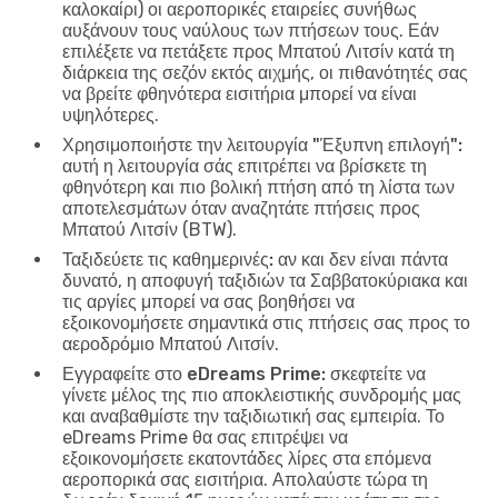
καλοκαίρι) οι αεροπορικές εταιρείες συνήθως
αυξάνουν τους ναύλους των πτήσεων τους. Εάν
επιλέξετε να πετάξετε προς Μπατού Λιτσίν κατά τη
διάρκεια της σεζόν εκτός αιχμής, οι πιθανότητές σας
να βρείτε φθηνότερα εισιτήρια μπορεί να είναι
υψηλότερες.
Χρησιμοποιήστε την λειτουργία "Έξυπνη επιλογή":
αυτή η λειτουργία σάς επιτρέπει να βρίσκετε τη
φθηνότερη και πιο βολική πτήση από τη λίστα των
αποτελεσμάτων όταν αναζητάτε πτήσεις προς
Μπατού Λιτσίν (BTW).
Ταξιδεύετε τις καθημερινές:
αν και δεν είναι πάντα
δυνατό, η αποφυγή ταξιδιών τα Σαββατοκύριακα και
τις αργίες μπορεί να σας βοηθήσει να
εξοικονομήσετε σημαντικά στις πτήσεις σας προς το
αεροδρόμιο Μπατού Λιτσίν.
Εγγραφείτε στο eDreams Prime:
σκεφτείτε να
γίνετε μέλος της πιο αποκλειστικής συνδρομής μας
και αναβαθμίστε την ταξιδιωτική σας εμπειρία. Το
eDreams Prime θα σας επιτρέψει να
εξοικονομήσετε εκατοντάδες λίρες στα επόμενα
αεροπορικά σας εισιτήρια. Απολαύστε τώρα τη