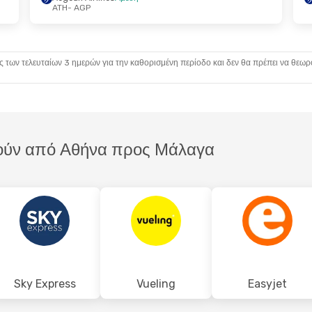
ATH
- AGP
- Τρί, 15 Σεπ
Τρί, 25 Αυγ
- Τρί, 1 Σεπ
s
1 Στάση
Swiss International Air Lines
1 Στάση
Swiss International Air Lines
ATH
- AGP
Swiss International Air Lines
ς των τελευταίων 3 ημερών για την καθορισμένη περίοδο και δεν θα πρέπει να θεωρ
1 Στάση
AGP
- ATH
τούν από Αθήνα προς Μάλαγα
Sky Express
Vueling
Easyjet