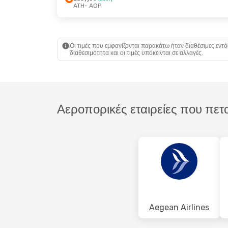
ATH
- AGP
Πέμ, 17 Σεπ
- Τρί, 22 Σεπ
Πέμ, 10 Σεπ
ITA Airways
1 Στάση
ITA Airway
ATH
- AGP
ATH
- AGP
Swiss International Air Lines
1 Στάση
1 Στάση
Οι τιμές που εμφανίζονται παρακάτω ήταν διαθέσιμες εντό
AGP
- ATH
AGP
- ATH
διαθεσιμότητα και οι τιμές υπόκεινται σε αλλαγές.
Αεροπορικές εταιρείες που πε
Aegean Airlines