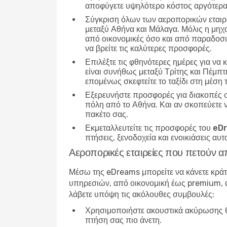
αποφύγετε υψηλότερο κόστος αργότερα
Σύγκριση όλων των αεροπορικών εταιρ
μεταξύ Αθήνα και Μάλαγα. Μόλις η μηχα
από οικονομικές όσο και από παραδοσια
να βρείτε τις καλύτερες προσφορές.
Επιλέξτε τις φθηνότερες ημέρες για να 
είναι συνήθως μεταξύ Τρίτης και Πέμπτ
επομένως σκεφτείτε το ταξίδι στη μέση
Εξερευνήστε προσφορές για διακοπές 
πόλη από το Αθήνα. Και αν σκοπεύετε ν
πακέτο σας.
Εκμεταλλευτείτε τις προσφορές του e
πτήσεις, ξενοδοχεία και ενοικιάσεις αυ
Αεροπορικές εταιρείες που πετούν 
Μέσω της eDreams μπορείτε να κάνετε κρά
υπηρεσιών, από οικονομική έως premium, αν
λάβετε υπόψη τις ακόλουθες συμβουλές:
Χρησιμοποιήστε ακουστικά ακύρωσης 
πτήση σας πιο άνετη.