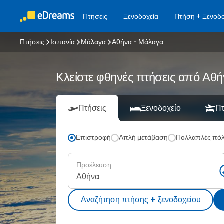
Πτησεις
Ξενοδοχεία
Πτήση + Ξενοδο
Πτήσεις
Ισπανία
Μάλαγα
Αθήνα - Μάλαγα
Κλείστε φθηνές πτήσεις από Α
Πτήσεις
Ξενοδοχείο
Πτ
Επιστροφή
Απλή μετάβαση
Πολλαπλές πόλ
Προέλευση
Αναζήτηση πτήσης + ξενοδοχείου