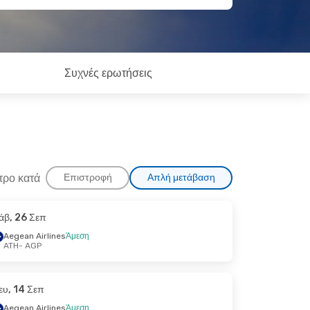
Συχνές ερωτήσεις
τρο κατά
Επιστροφή
Απλή μετάβαση
άβ, 26 Σεπ
Aegean Airlines
Άμεση
ATH
- AGP
ευ, 14 Σεπ
Aegean Airlines
Άμεση