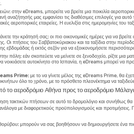
.
ειών:
στην eDreams, μπορείτε να βρείτε μια ποικιλία αεροπορ
νή αναζήτησής μας εμφανίσει τις διαθέσιμες επιλογές για αυτό
κές αεροπορικές εταιρείες. Η ευελιξία στις ημερομηνίες του τα
κάνετε την κράτησή σας:
οι πιο οικονομικές ημέρες για να βρείτ
ης. Οι πτήσεις του Σαββατοκύριακου και τα ταξίδια στην περίοδ
 της εβδομάδας ή εκτός σεζόν για να εξοικονομήσετε περισσότερ
στην πόλη:
εάν σκοπεύετε να μείνετε σε ξενοδοχείο, ρίξτε μια μ
α νοικιάσετε αυτοκίνητο στο Ισπανία, η eDreams μπορεί να πρ
Dreams Prime:
με το να γίνετε μέλος της eDreams Prime, θα έχ
τοκινήτων όλο το χρόνο, με το πρόσθετο πλεονέκτημα να ταξιδεύε
από το αεροδρόμιο Αθήνα προς το αεροδρόμιο Μάλαγ
τηση τακτικών πτήσεων σε αυτό το δρομολόγιο και συνήθως θα
άλογα με διαφορετικούς προϋπολογισμούς και προτιμήσεις. Για
θορύβου:
μπορούν να σας βοηθήσουν να δημιουργήσετε ένα πιο 