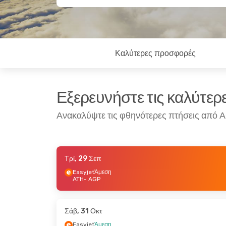
Καλύτερες προσφορές
Εξερευνήστε τις καλύτε
Ανακαλύψτε τις φθηνότερες πτήσεις από
Τρί, 29 Σεπ
Δευ, 28 Σεπ
- Τρί, 6 Οκτ
Τρί, 27 Οκτ
Easyjet
Άμεση
ATH
- AGP
Aegean Airlines
Άμεση
Easyjet
Άμ
ATH
- AGP
ATH
- AGP
Easyjet
Άμεση
Easyjet
Άμ
AGP
- ATH
AGP
- ATH
Σάβ, 31 Οκτ
Easyjet
Άμεση