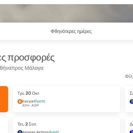
Φθηνότερες ημέρες
ρες προσφορές
 Αθήναπρος Μάλαγα
Φίλ
Τρί, 20 Οκτ
Σ
- Σάβ, 31 Οκτ
Σάβ, 17 Οκτ
- Τρί, 20 Οκτ
Easyjet
Άμεση
ATH
- AGP
εση
Easyjet
Άμεση
ATH
- AGP
εση
Easyjet
Άμεση
AGP
- ATH
Τετ, 2 Σεπ
Δ
Aegean Airlines
Άμεση