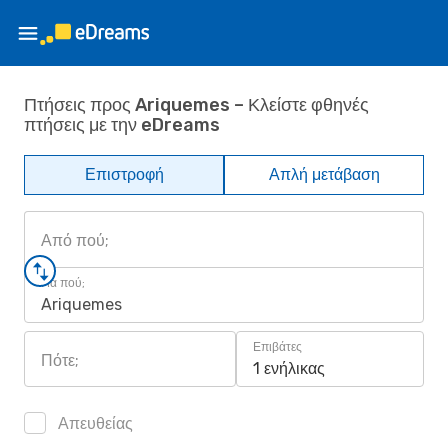
Πτήσεις προς Ariquemes – Κλείστε φθηνές
πτήσεις με την eDreams
Επιστροφή
Απλή μετάβαση
Από πού;
Για πού;
Ariquemes
Επιβάτες
Πότε;
1 ενήλικας
Απευθείας