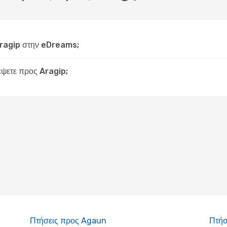
ragip στην eDreams;
δέψετε προς Aragip;
Πτήσεις προς Agaun
Πτήσ