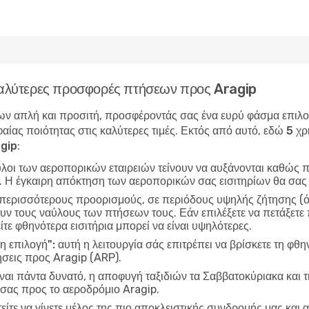
 καλύτερες προσφορές πτήσεων προς Aragip
ν απλή και προσιτή, προσφέροντάς σας ένα ευρύ φάσμα επιλογώ
αίας ποιότητας στις καλύτερες τιμές. Εκτός από αυτό, εδώ
5 χρ
agip
:
ύλοι των αεροπορικών εταιρειών τείνουν να αυξάνονται καθώς π
ν. Η έγκαιρη απόκτηση των αεροπορικών σας εισιτηρίων θα σας
 περισσότερους προορισμούς, σε περιόδους υψηλής ζήτησης (όπ
ν τους ναύλους των πτήσεων τους. Εάν επιλέξετε να πετάξετε π
ίτε φθηνότερα εισιτήρια μπορεί να είναι υψηλότερες.
η επιλογή":
αυτή η λειτουργία σάς επιτρέπει να βρίσκετε τη φθη
σεις προς Aragip (ARP).
ίναι πάντα δυνατό, η αποφυγή ταξιδιών τα Σαββατοκύριακα και τ
 σας προς το αεροδρόμιο Aragip.
είτε να γίνετε μέλος της πιο αποκλειστικής συνδρομής μας και α