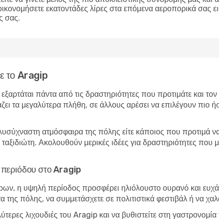
οικονομήσετε εκατοντάδες λίρες στα επόμενα αεροπορικά σας ε
ς σας.
τε το Aragip
p εξαρτάται πάντα από τις δραστηριότητες που προτιμάτε και το
άζει τα μεγαλύτερα πλήθη, σε άλλους αρέσει να επιλέγουν πιο ήσ
λυσύχναστη ατμόσφαιρα της πόλης είτε κάποιος που προτιμά να 
ο ταξιδιώτη. Ακολουθούν μερικές ιδέες για δραστηριότητες που
ς περιόδου στο Aragip
ώρων, η υψηλή περίοδος προσφέρει ηλιόλουστο ουρανό και ευχάρ
τα της πόλης, να συμμετάσχετε σε πολιτιστικά φεστιβάλ ή να χα
λύτερες λιχουδιές του Aragip και να βυθιστείτε στη γαστρονομ