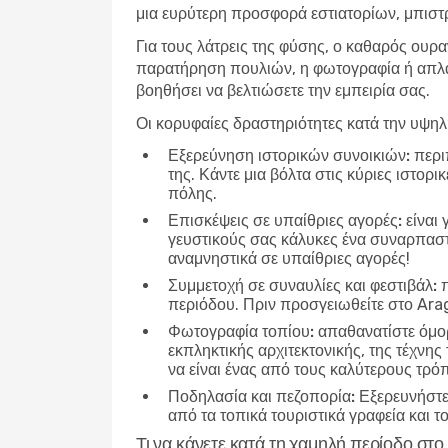
μια ευρύτερη προσφορά εστιατορίων, μπιστρ
Για τους λάτρεις της φύσης, ο καθαρός ουρα
παρατήρηση πουλιών, η φωτογραφία ή απλά 
βοηθήσει να βελτιώσετε την εμπειρία σας.
Οι κορυφαίες δραστηριότητες κατά την υψη
Εξερεύνηση ιστορικών συνοικιών:
περιπ
της. Κάντε μια βόλτα στις κύριες ιστορ
πόλης.
Επισκέψεις σε υπαίθριες αγορές:
είναι 
γευστικούς σας κάλυκες ένα συναρπαστικ
αναμνηστικά σε υπαίθριες αγορές!
Συμμετοχή σε συναυλίες και φεστιβάλ:
π
περιόδου. Πριν προσγειωθείτε στο Arag
Φωτογραφία τοπίου:
απαθανατίστε όμορ
εκπληκτικής αρχιτεκτονικής, της τέχνης
να είναι ένας από τους καλύτερους τρό
Ποδηλασία και πεζοπορία:
Εξερευνήστε 
από τα τοπικά τουριστικά γραφεία και τ
Τι να κάνετε κατά τη χαμηλή περίοδο στ