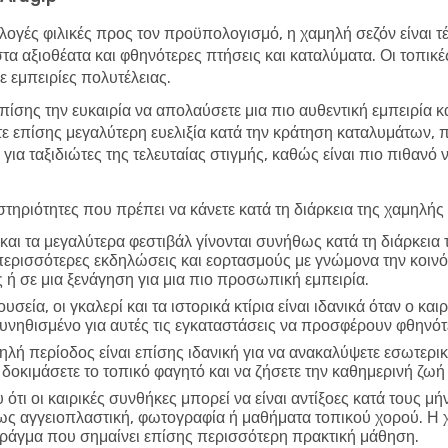
λογές φιλικές προς τον προϋπολογισμό, η χαμηλή σεζόν είναι τέλ
στα αξιοθέατα και φθηνότερες πτήσεις και καταλύματα. Οι τοπικ
 εμπειρίες πολυτέλειας.
επίσης την ευκαιρία να απολαύσετε μια πιο αυθεντική εμπειρία κ
τε επίσης μεγαλύτερη ευελιξία κατά την κράτηση καταλυμάτων,
 για ταξιδιώτες της τελευταίας στιγμής, καθώς είναι πιο πιθανό
τηριότητες που πρέπει να κάνετε κατά τη διάρκεια της χαμηλής
και τα μεγαλύτερα φεστιβάλ γίνονται συνήθως κατά τη διάρκεια
περισσότερες εκδηλώσεις και εορτασμούς με γνώμονα την κοινό
 ή σε μια ξενάγηση για μια πιο προσωπική εμπειρία.
υσεία, οι γκαλερί και τα ιστορικά κτίρια είναι ιδανικά όταν ο και
συνηθισμένο για αυτές τις εγκαταστάσεις να προσφέρουν φθηνό
ηλή περίοδος είναι επίσης ιδανική για να ανακαλύψετε εσωτερικ
δοκιμάσετε το τοπικό φαγητό και να ζήσετε την καθημερινή ζωή
ότι οι καιρικές συνθήκες μπορεί να είναι αντίξοες κατά τους μή
πως αγγειοπλαστική, φωτογραφία ή μαθήματα τοπικού χορού. Η 
 πράγμα που σημαίνει επίσης περισσότερη πρακτική μάθηση.