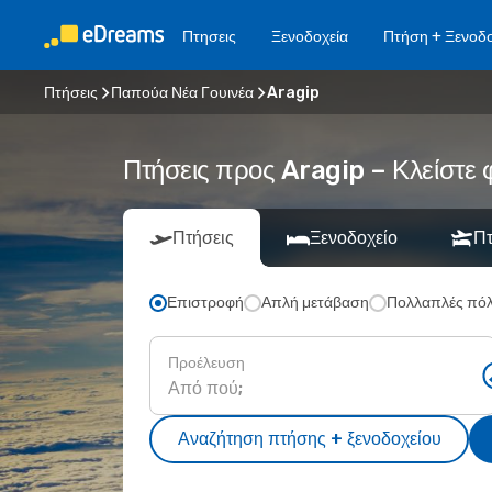
Πτησεις
Ξενοδοχεία
Πτήση + Ξενοδο
Πτήσεις
Παπούα Νέα Γουινέα
Aragip
Πτήσεις προς Aragip – Κλείστε 
Πτήσεις
Ξενοδοχείο
Πτ
Επιστροφή
Απλή μετάβαση
Πολλαπλές πόλ
Προέλευση
Αναζήτηση πτήσης + ξενοδοχείου