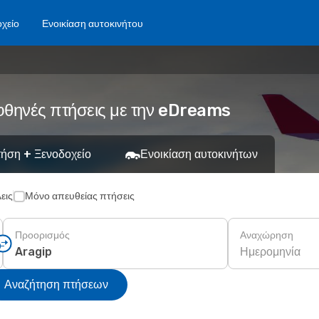
χείο
Ενοικίαση αυτοκινήτου
φθηνές πτήσεις με την eDreams
ήση + Ξενοδοχείο
Ενοικίαση αυτοκινήτων
εις
Μόνο απευθείας πτήσεις
Προορισμός
Αναχώρηση
Ημερομηνία
Αναζήτηση πτήσεων