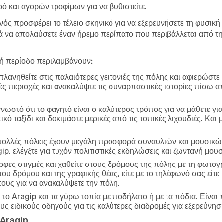
ό και αγορών τροφίμων για να βυθιστείτε.
νός προσφέρει το τέλειο σκηνικό για να εξερευνήσετε τη φυσική 
να απολαύσετε έναν ήρεμο περίπατο που περιβάλλεται από τη 
λή περίοδο περιλαμβάνουν:
λανηθείτε στις παλαιότερες γειτονιές της πόλης και αφιερώστε
ικές περιοχές και ανακαλύψτε τις συναρπαστικές ιστορίες πίσω α
γνωστό ότι το φαγητό είναι ο καλύτερος τρόπος για να μάθετε γι
ό ταξίδι και δοκιμάστε μερικές από τις τοπικές λιχουδιές. Και
ολλές πόλεις έχουν μεγάλη προσφορά συναυλιών και μουσικών
ip, ελέγξτε για τυχόν πολιτιστικές εκδηλώσεις και ζωντανή μ
φες στιγμές και χαθείτε στους δρόμους της πόλης με τη φωτο
 του δρόμου και της γραφικής θέας, είτε με το τηλέφωνό σας εί
πους για να ανακαλύψετε την πόλη.
το Aragip και τα γύρω τοπία με ποδήλατο ή με τα πόδια. Είναι
ους ειδικούς οδηγούς για τις καλύτερες διαδρομές για εξερεύνησ
ο Aragip