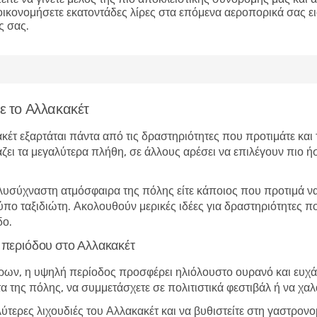
οικονομήσετε εκατοντάδες λίρες στα επόμενα αεροπορικά σας ε
ς σας.
τε το Αλλακακέτ
ακέτ εξαρτάται πάντα από τις δραστηριότητες που προτιμάτε και
άζει τα μεγαλύτερα πλήθη, σε άλλους αρέσει να επιλέγουν πιο ήσ
λυσύχναστη ατμόσφαιρα της πόλης είτε κάποιος που προτιμά να 
 τύπο ταξιδιώτη. Ακολουθούν μερικές ιδέες για δραστηριότητες 
δο.
ς περιόδου στο Αλλακακέτ
ώρων, η υψηλή περίοδος προσφέρει ηλιόλουστο ουρανό και ευχάρ
τα της πόλης, να συμμετάσχετε σε πολιτιστικά φεστιβάλ ή να χα
λύτερες λιχουδιές του Αλλακακέτ και να βυθιστείτε στη γαστρον