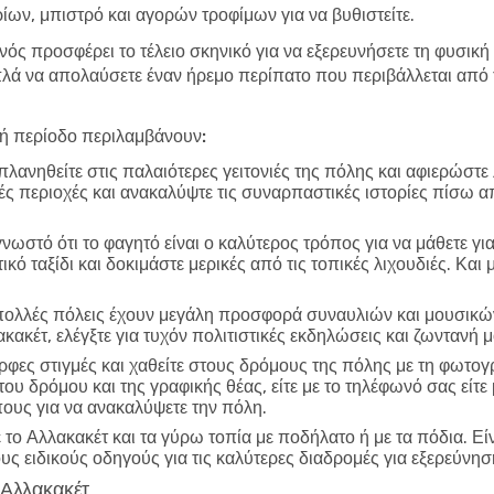
ων, μπιστρό και αγορών τροφίμων για να βυθιστείτε.
νός προσφέρει το τέλειο σκηνικό για να εξερευνήσετε τη φυσική
ά να απολαύσετε έναν ήρεμο περίπατο που περιβάλλεται από τ
λή περίοδο περιλαμβάνουν:
λανηθείτε στις παλαιότερες γειτονιές της πόλης και αφιερώστε
ικές περιοχές και ανακαλύψτε τις συναρπαστικές ιστορίες πίσω α
γνωστό ότι το φαγητό είναι ο καλύτερος τρόπος για να μάθετε γι
ό ταξίδι και δοκιμάστε μερικές από τις τοπικές λιχουδιές. Και
ολλές πόλεις έχουν μεγάλη προσφορά συναυλιών και μουσικών
κακέτ, ελέγξτε για τυχόν πολιτιστικές εκδηλώσεις και ζωνταν
φες στιγμές και χαθείτε στους δρόμους της πόλης με τη φωτο
 του δρόμου και της γραφικής θέας, είτε με το τηλέφωνό σας εί
πους για να ανακαλύψετε την πόλη.
το Αλλακακέτ και τα γύρω τοπία με ποδήλατο ή με τα πόδια. Εί
ους ειδικούς οδηγούς για τις καλύτερες διαδρομές για εξερεύνησ
ο Αλλακακέτ