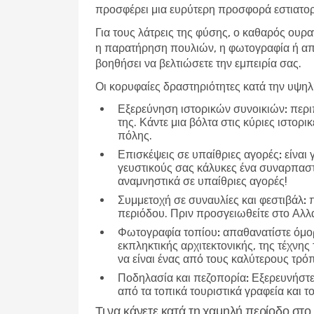
προσφέρει μια ευρύτερη προσφορά εστιατορί
Για τους λάτρεις της φύσης, ο καθαρός ουρα
η παρατήρηση πουλιών, η φωτογραφία ή απλ
βοηθήσει να βελτιώσετε την εμπειρία σας.
Οι κορυφαίες δραστηριότητες κατά την υψη
Εξερεύνηση ιστορικών συνοικιών:
περιπ
της. Κάντε μια βόλτα στις κύριες ιστορ
πόλης.
Επισκέψεις σε υπαίθριες αγορές:
είναι 
γευστικούς σας κάλυκες ένα συναρπαστικ
αναμνηστικά σε υπαίθριες αγορές!
Συμμετοχή σε συναυλίες και φεστιβάλ:
π
περιόδου. Πριν προσγειωθείτε στο Αλλα
Φωτογραφία τοπίου:
απαθανατίστε όμορ
εκπληκτικής αρχιτεκτονικής, της τέχνης
να είναι ένας από τους καλύτερους τρό
Ποδηλασία και πεζοπορία:
Εξερευνήστε 
από τα τοπικά τουριστικά γραφεία και τ
Τι να κάνετε κατά τη χαμηλή περίοδο στ