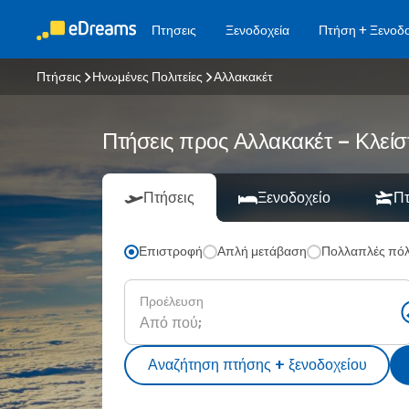
Πτησεις
Ξενοδοχεία
Πτήση + Ξενοδο
Πτήσεις
Ηνωμένες Πολιτείες
Αλλακακέτ
Πτήσεις προς Αλλακακέτ – Κλείσ
Πτήσεις
Ξενοδοχείο
Πτ
Επιστροφή
Απλή μετάβαση
Πολλαπλές πόλ
Προέλευση
Αναζήτηση πτήσης + ξενοδοχείου