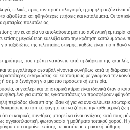
λογές φιλικές προς τον προϋπολογισμό, η χαμηλή σεζόν είναι τέλ
στα αξιοθέατα και φθηνότερες πτήσεις και καταλύματα. Οι τοπικ
 εμπειρίες πολυτέλειας.
επίσης την ευκαιρία να απολαύσετε μια πιο αυθεντική εμπειρία κ
τε επίσης μεγαλύτερη ευελιξία κατά την κράτηση καταλυμάτων,
 για ταξιδιώτες της τελευταίας στιγμής, καθώς είναι πιο πιθανό
τηριότητες που πρέπει να κάνετε κατά τη διάρκεια της χαμηλής
και τα μεγαλύτερα φεστιβάλ γίνονται συνήθως κατά τη διάρκεια
περισσότερες εκδηλώσεις και εορτασμούς με γνώμονα την κοινό
 ή σε μια ξενάγηση για μια πιο προσωπική εμπειρία.
υσεία, οι γκαλερί και τα ιστορικά κτίρια είναι ιδανικά όταν ο και
συνηθισμένο για αυτές τις εγκαταστάσεις να προσφέρουν φθηνό
ηλή περίοδος είναι επίσης ιδανική για να ανακαλύψετε εσωτερικ
 δοκιμάσετε το τοπικό φαγητό και να ζήσετε την καθημερινή ζωή
ότι οι καιρικές συνθήκες μπορεί να είναι αντίξοες κατά τους μή
πως αγγειοπλαστική, φωτογραφία ή μαθήματα τοπικού χορού. Η 
 πράγμα που σημαίνει επίσης περισσότερη πρακτική μάθηση.