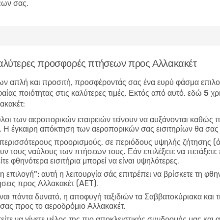
εων σας.
 καλύτερες προσφορές πτήσεων προς Αλλακακέτ
ν απλή και προσιτή, προσφέροντάς σας ένα ευρύ φάσμα επιλογώ
αίας ποιότητας στις καλύτερες τιμές. Εκτός από αυτό, εδώ
5 χρ
ακακέτ
:
ύλοι των αεροπορικών εταιρειών τείνουν να αυξάνονται καθώς π
ν. Η έγκαιρη απόκτηση των αεροπορικών σας εισιτηρίων θα σας
 περισσότερους προορισμούς, σε περιόδους υψηλής ζήτησης (όπ
ν τους ναύλους των πτήσεων τους. Εάν επιλέξετε να πετάξετε 
ίτε φθηνότερα εισιτήρια μπορεί να είναι υψηλότερες.
η επιλογή":
αυτή η λειτουργία σάς επιτρέπει να βρίσκετε τη φθη
σεις προς Αλλακακέτ (AET).
ίναι πάντα δυνατό, η αποφυγή ταξιδιών τα Σαββατοκύριακα και τ
 σας προς το αεροδρόμιο Αλλακακέτ.
είτε να γίνετε μέλος της πιο αποκλειστικής συνδρομής μας και α