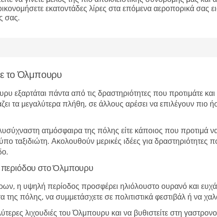
οικονομήσετε εκατοντάδες λίρες στα επόμενα αεροπορικά σας ε
ς σας.
ίτε το Όλμπουρυ
υρυ εξαρτάται πάντα από τις δραστηριότητες που προτιμάτε και
άζει τα μεγαλύτερα πλήθη, σε άλλους αρέσει να επιλέγουν πιο ήσ
λυσύχναστη ατμόσφαιρα της πόλης είτε κάποιος που προτιμά να 
τύπο ταξιδιώτη. Ακολουθούν μερικές ιδέες για δραστηριότητες
δο.
ής περιόδου στο Όλμπουρυ
ώρων, η υψηλή περίοδος προσφέρει ηλιόλουστο ουρανό και ευχάρ
τα της πόλης, να συμμετάσχετε σε πολιτιστικά φεστιβάλ ή να χα
αλύτερες λιχουδιές του Όλμπουρυ και να βυθιστείτε στη γαστρον