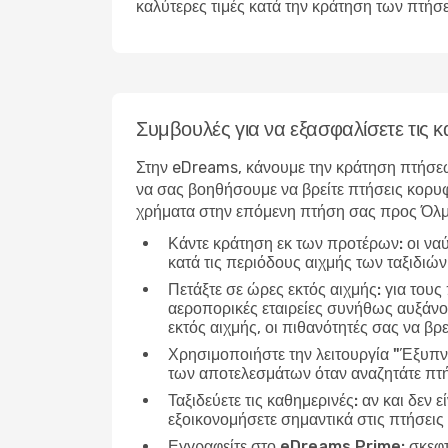
καλύτερες τιμές κατά την κράτηση των πτήσ
Συμβουλές για να εξασφαλίσετε τι
Στην eDreams, κάνουμε την κράτηση πτήσεω
να σας βοηθήσουμε να βρείτε πτήσεις κορυφ
χρήματα στην επόμενη πτήση σας προς Όλ
Κάντε κράτηση εκ των προτέρων:
οι να
κατά τις περιόδους αιχμής των ταξιδιώ
Πετάξτε σε ώρες εκτός αιχμής:
για τους
αεροπορικές εταιρείες συνήθως αυξάνο
εκτός αιχμής, οι πιθανότητές σας να βρε
Χρησιμοποιήστε την λειτουργία "Έξυπν
των αποτελεσμάτων όταν αναζητάτε πτ
Ταξιδεύετε τις καθημερινές:
αν και δεν ε
εξοικονομήσετε σημαντικά στις πτήσει
Εγγραφείτε στο eDreams Prime:
σκεφτ