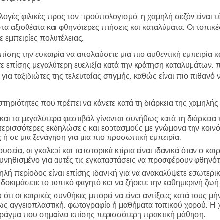
λογές φιλικές προς τον προϋπολογισμό, η χαμηλή σεζόν είναι τέλ
στα αξιοθέατα και φθηνότερες πτήσεις και καταλύματα. Οι τοπικ
 εμπειρίες πολυτέλειας.
επίσης την ευκαιρία να απολαύσετε μια πιο αυθεντική εμπειρία κ
τε επίσης μεγαλύτερη ευελιξία κατά την κράτηση καταλυμάτων,
 για ταξιδιώτες της τελευταίας στιγμής, καθώς είναι πιο πιθανό
τηριότητες που πρέπει να κάνετε κατά τη διάρκεια της χαμηλής
και τα μεγαλύτερα φεστιβάλ γίνονται συνήθως κατά τη διάρκεια
περισσότερες εκδηλώσεις και εορτασμούς με γνώμονα την κοινό
 ή σε μια ξενάγηση για μια πιο προσωπική εμπειρία.
υσεία, οι γκαλερί και τα ιστορικά κτίρια είναι ιδανικά όταν ο και
συνηθισμένο για αυτές τις εγκαταστάσεις να προσφέρουν φθηνό
ηλή περίοδος είναι επίσης ιδανική για να ανακαλύψετε εσωτερικ
 δοκιμάσετε το τοπικό φαγητό και να ζήσετε την καθημερινή ζω
ότι οι καιρικές συνθήκες μπορεί να είναι αντίξοες κατά τους μή
πως αγγειοπλαστική, φωτογραφία ή μαθήματα τοπικού χορού. Η 
 πράγμα που σημαίνει επίσης περισσότερη πρακτική μάθηση.