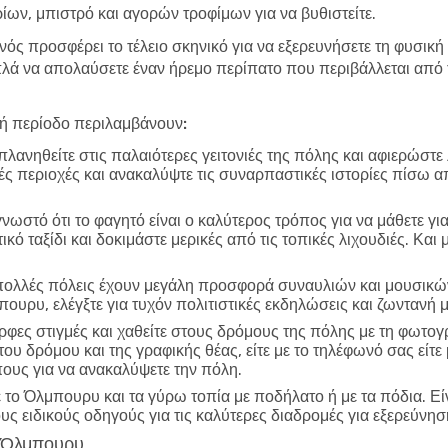
ων, μπιστρό και αγορών τροφίμων για να βυθιστείτε.
νός προσφέρει το τέλειο σκηνικό για να εξερευνήσετε τη φυσικ
ά να απολαύσετε έναν ήρεμο περίπατο που περιβάλλεται από τ
λή περίοδο περιλαμβάνουν:
λανηθείτε στις παλαιότερες γειτονιές της πόλης και αφιερώστε
ικές περιοχές και ανακαλύψτε τις συναρπαστικές ιστορίες πίσω α
γνωστό ότι το φαγητό είναι ο καλύτερος τρόπος για να μάθετε γι
ό ταξίδι και δοκιμάστε μερικές από τις τοπικές λιχουδιές. Και
ολλές πόλεις έχουν μεγάλη προσφορά συναυλιών και μουσικών
πουρυ, ελέγξτε για τυχόν πολιτιστικές εκδηλώσεις και ζωνταν
φες στιγμές και χαθείτε στους δρόμους της πόλης με τη φωτο
 του δρόμου και της γραφικής θέας, είτε με το τηλέφωνό σας εί
πους για να ανακαλύψετε την πόλη.
το Όλμπουρυ και τα γύρω τοπία με ποδήλατο ή με τα πόδια. Εί
ους ειδικούς οδηγούς για τις καλύτερες διαδρομές για εξερεύνησ
το Όλμπουρυ