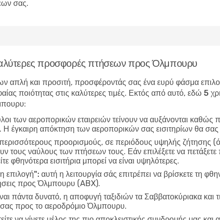
εων σας.
ς καλύτερες προσφορές πτήσεων προς Όλμπουρυ
ν απλή και προσιτή, προσφέροντάς σας ένα ευρύ φάσμα επιλογώ
αίας ποιότητας στις καλύτερες τιμές. Εκτός από αυτό, εδώ
5 χρ
μπουρυ
:
ύλοι των αεροπορικών εταιρειών τείνουν να αυξάνονται καθώς π
ν. Η έγκαιρη απόκτηση των αεροπορικών σας εισιτηρίων θα σας
 περισσότερους προορισμούς, σε περιόδους υψηλής ζήτησης (όπ
υν τους ναύλους των πτήσεων τους. Εάν επιλέξετε να πετάξετε 
ίτε φθηνότερα εισιτήρια μπορεί να είναι υψηλότερες.
η επιλογή":
αυτή η λειτουργία σάς επιτρέπει να βρίσκετε τη φθη
ήσεις προς Όλμπουρυ (ABX).
ίναι πάντα δυνατό, η αποφυγή ταξιδιών τα Σαββατοκύριακα και τ
ς σας προς το αεροδρόμιο Όλμπουρυ.
είτε να γίνετε μέλος της πιο αποκλειστικής συνδρομής μας και α