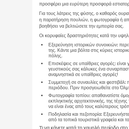
προσφέρει μια ευρύτερη προσφορά εστιατορί
Για τους λάτρεις της φύσης, ο καθαρός ουρα
η παρατήρηση πουλιών, η φωτογραφία ή απλ
βοηθήσει να βελτιώσετε την εμπειρία σας.
Οι κορυφαίες δραστηριότητες κατά την υψη
Εξερεύνηση ιστορικών συνοικιών:
περιπ
της. Κάντε μια βόλτα στις κύριες ιστορ
πόλης.
Επισκέψεις σε υπαίθριες αγορές:
είναι 
γευστικούς σας κάλυκες ένα συναρπαστικ
αναμνηστικά σε υπαίθριες αγορές!
Συμμετοχή σε συναυλίες και φεστιβάλ:
π
περιόδου. Πριν προσγειωθείτε στο Όλμ
Φωτογραφία τοπίου:
απαθανατίστε όμορ
εκπληκτικής αρχιτεκτονικής, της τέχνης
να είναι ένας από τους καλύτερους τρό
Ποδηλασία και πεζοπορία:
Εξερευνήστε 
από τα τοπικά τουριστικά γραφεία και τ
Τι να κάνετε κατά τη χαμηλή περίοδο σ