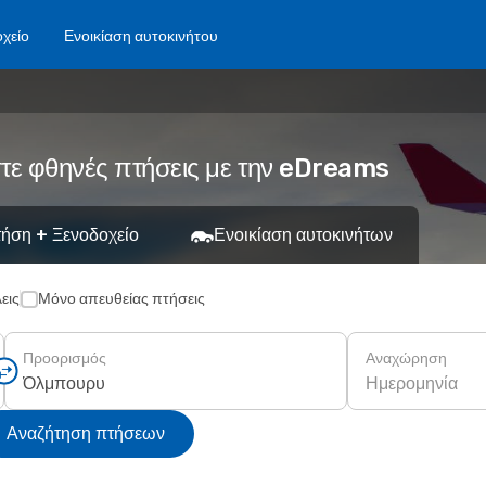
χείο
Ενοικίαση αυτοκινήτου
τε φθηνές πτήσεις με την eDreams
ήση + Ξενοδοχείο
Ενοικίαση αυτοκινήτων
εις
Μόνο απευθείας πτήσεις
Προορισμός
Αναχώρηση
Ημερομηνία
Αναζήτηση πτήσεων