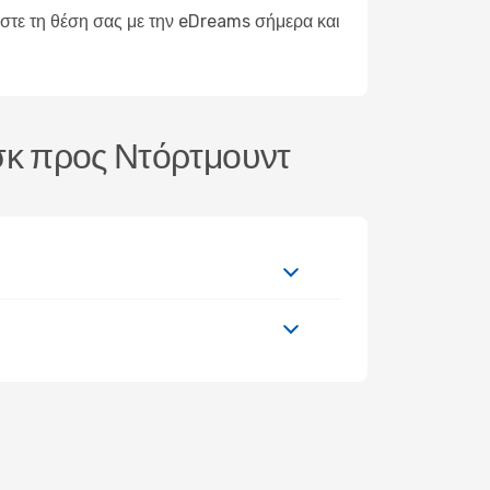
ίστε τη θέση σας με την eDreams σήμερα και
νσκ προς Ντόρτμουντ