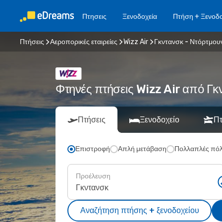
Πτησεις
Ξενοδοχεία
Πτήση + Ξενοδο
Πτήσεις
Αεροπορικές εταιρείες
Wizz Air
Γκντανσκ - Ντόρτμου
Φτηνές πτήσεις Wizz Air από Γ
Πτήσεις
Ξενοδοχείο
Πτ
Επιστροφή
Απλή μετάβαση
Πολλαπλές πόλ
Προέλευση
Αναζήτηση πτήσης + ξενοδοχείου