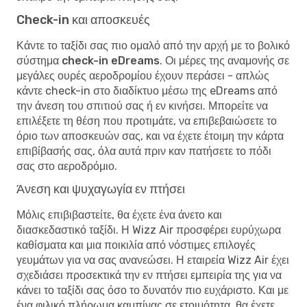
Check-in και αποσκευές
Κάντε το ταξίδι σας πιο ομαλό από την αρχή με το
βολικό
σύστημα check-in eDreams
. Οι μέρες της αναμονής σε
μεγάλες ουρές αεροδρομίου έχουν περάσει - απλώς
κάντε check-in στο διαδίκτυο μέσω της eDreams από
την άνεση του σπιτιού σας ή εν κινήσει. Μπορείτε να
επιλέξετε τη θέση που προτιμάτε, να επιβεβαιώσετε το
όριο των αποσκευών σας, και να έχετε έτοιμη την κάρτα
επιβίβασής σας, όλα αυτά πριν καν πατήσετε το πόδι
σας στο αεροδρόμιο.
Άνεση και ψυχαγωγία εν πτήσει
Μόλις επιβιβαστείτε, θα έχετε ένα άνετο και
διασκεδαστικό ταξίδι. Η Wizz Air προσφέρει ευρύχωρα
καθίσματα και μια ποικιλία από νόστιμες επιλογές
γευμάτων για να σας ανανεώσει. Η εταιρεία Wizz Air έχει
σχεδιάσει προσεκτικά την εν πτήσει εμπειρία της για να
κάνει το ταξίδι σας όσο το δυνατόν πιο ευχάριστο. Και με
ένα φιλικό πλήρωμα καμπίνας σε ετοιμότητα, θα έχετε