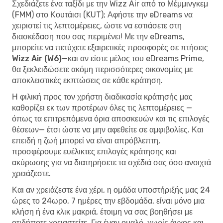
Σχεδιάζετε ένα ταξίδι με την Wizz Air από το Μέμμινγκεμ
(FMM) στο Κουτάισι (KUT); Αφήστε την eDreams να
χειριστεί τις λεπτομέρειες, ώστε να εστιάσετε στη
διασκέδαση που σας περιμένει! Με την eDreams,
μπορείτε να
πετύχετε εξαιρετικές προσφορές σε πτήσεις
Wizz Air (W6)
—και αν είστε μέλος του eDreams Prime,
θα ξεκλειδώσετε ακόμη περισσότερες οικονομίες με
αποκλειστικές εκπτώσεις σε κάθε κράτηση.
Η φιλική προς τον χρήστη διαδικασία κράτησής μας
καθορίζει εκ των προτέρων όλες τις λεπτομέρειες —
όπως τα επιτρεπόμενα όρια αποσκευών και τις επιλογές
θέσεων— έτσι ώστε να μην αφεθείτε σε αμφιβολίες. Και
επειδή η ζωή μπορεί να είναι απρόβλεπτη,
προσφέρουμε ευέλικτες επιλογές κράτησης και
ακύρωσης για να διατηρήσετε τα σχέδιά σας όσο ανοιχτά
χρειάζεστε.
Και αν χρειάζεστε ένα χέρι, η ομάδα υποστήριξής μας 24
ώρες το 24ωρο, 7 ημέρες την εβδομάδα, είναι μόνο μια
κλήση ή ένα κλικ μακριά, έτοιμη να σας βοηθήσει με
οτιδήποτε χρειαστείτε. Για έναν ομαλό, χωρίς άγχος και