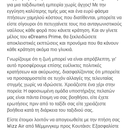
για μια ταξιδιωτική εμπειρία χωρίς άγχος! Με την
εγγύηση καλύτερης τιμής μας και ένα ευρύ φάσμα
πτήσεων χαμηλού κόστους που διατίθενται, μπορείτε να
είστε σίγουροι ότι πετυχαίνετε τους πιο ανταγωνιστικούς
ναύλους κάθε φορά που κάνετε κράτηση. Και αν γίνετε
μέλος του eDreams Prime, θα ξεκλειδώσετε
αποκλειστικές εκπτώσεις και προνόμια που θα κάνουν
κάθε κράτηση ακόμα πιο γλυκιά.
Γνωρίζουμε ότι η ζωή μπορεί να είναι απρόβλεπτη, γι'
αυτό προσφέρουμε επίσης ευέλικτες πολιτικές
κρατήσεων και ακύρωσης, διασφαλίζοντας ότι μπορείτε
να προσαρμοστείτε σε τυχόν αλλαγές της τελευταίας
στιγμής χωρίς να ιδρώσετε. Χρειάζεστε ένα χέρι στην
πορεία; Η αφοσιωμένη ομάδα υποστήριξης πελατών
μας είναι πάντα έτοιμη να σας βοηθήσει, είτε έχετε
ερωτήσεις πριν από το ταξίδι σας είτε χρειάζεστε
βοήθεια κατά τη διάρκεια του ταξιδιού σας.
Είστε έτοιμοι λοιπόν να απογειωθείτε με την πτήση σας
Wizz Air από Μέμμινγκεμ προς Κουτάισι; Εξασφαλίστε