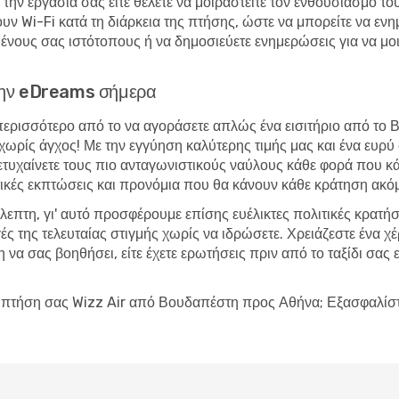
 την εργασία σας είτε θέλετε να μοιραστείτε τον ενθουσιασμό τ
υν Wi-Fi κατά τη διάρκεια της πτήσης, ώστε να μπορείτε να εν
νους σας ιστότοπους ή να δημοσιεύετε ενημερώσεις για να μοιρα
ε την eDreams σήμερα
 περισσότερο από το να αγοράσετε απλώς ένα εισιτήριο από το
ία χωρίς άγχος! Με την εγγύηση καλύτερης τιμής μας και ένα ε
 πετυχαίνετε τους πιο ανταγωνιστικούς ναύλους κάθε φορά που κά
ικές εκπτώσεις και προνόμια που θα κάνουν κάθε κράτηση ακόμ
βλεπτη, γι' αυτό προσφέρουμε επίσης ευέλικτες πολιτικές κρατή
ές της τελευταίας στιγμής χωρίς να ιδρώσετε. Χρειάζεστε ένα 
να σας βοηθήσει, είτε έχετε ερωτήσεις πριν από το ταξίδι σας ε
την πτήση σας Wizz Air από Βουδαπέστη προς Αθήνα; Εξασφαλίσ