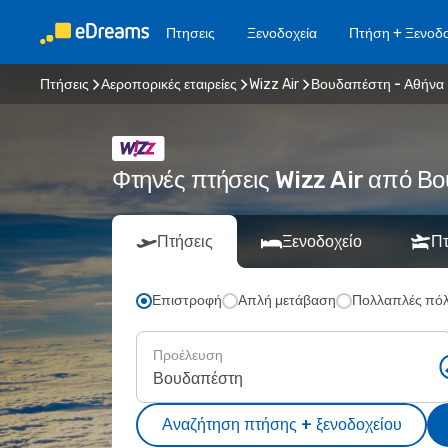
Πτησεις
Ξενοδοχεία
Πτήση + Ξενοδο
Πτήσεις
Αεροπορικές εταιρείες
Wizz Air
Βουδαπέστη - Αθήνα
Φτηνές πτήσεις Wizz Air από 
Πτήσεις
Ξενοδοχείο
Πτ
Επιστροφή
Απλή μετάβαση
Πολλαπλές πόλ
Προέλευση
Αναζήτηση πτήσης + ξενοδοχείου