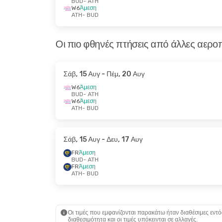
BUD
- ATH
W6
Άμεση
ATH
- BUD
Οι πιο φθηνές πτήσεις από άλλες αεροπ
Σάβ, 15 Αυγ
- Πέμ, 20 Αυγ
W6
Άμεση
BUD
- ATH
W6
Άμεση
ATH
- BUD
Σάβ, 15 Αυγ
- Δευ, 17 Αυγ
FR
Άμεση
BUD
- ATH
FR
Άμεση
ATH
- BUD
Οι τιμές που εμφανίζονται παρακάτω ήταν διαθέσιμες εντό
διαθεσιμότητα και οι τιμές υπόκεινται σε αλλαγές.