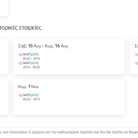
ορικές εταιρείες
Σάβ, 15 Αυγ
- Κυρ, 16 Αυγ
Σ
W6
Άμεση
BUD
- ATH
W6
Άμεση
ATH
- BUD
Κυρ, 1 Νοε
W6
Άμεση
BUD
- ATH
ς των τελευταίων 3 ημερών για την καθορισμένη περίοδο και δεν θα πρέπει να θεωρ