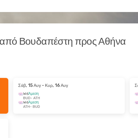
r από Βουδαπέστη προς Αθήνα
Σάβ, 15 Αυγ
- Κυρ, 16 Αυγ
Σ
W6
Άμεση
BUD
- ATH
W6
Άμεση
ATH
- BUD