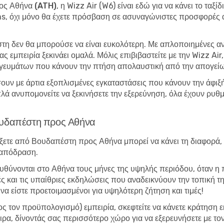
ρος Αθήνα (ATH)
, η Wizz Air (W6) είναι εδώ για να κάνει το ταξ
, όχι μόνο θα έχετε πρόσβαση σε ασυναγώνιστες προσφορές αλλ
στη δεν θα μπορούσε να είναι ευκολότερη. Με απλοποιημένες 
ς εμπειρία ξεκινάει ομαλά. Μόλις επιβιβαστείτε με την Wizz Air
 γευμάτων που κάνουν την πτήση απολαυστική από την απογεί
υν με άρτια εξοπλισμένες εγκαταστάσεις που κάνουν την άφιξή 
λά ανυπομονείτε να ξεκινήσετε την εξερεύνηση, όλα έχουν ρυθμ
Βουδαπέστη προς Αθήνα
ξετε από Βουδαπέστη προς Αθήνα μπορεί να κάνει τη διαφορά, ε
 απόδραση.
ατευθύνονται στο Αθήνα τους μήνες της υψηλής περιόδου, όταν η 
 και τις υπαίθριες εκδηλώσεις που αναδεικνύουν την τοπική της
να είστε προετοιμασμένοι για υψηλότερη ζήτηση και τιμές!
ρος τον προϋπολογισμό) εμπειρία, σκεφτείτε να κάνετε κράτηση 
ρα, δίνοντάς σας περισσότερο χώρο για να εξερευνήσετε με το