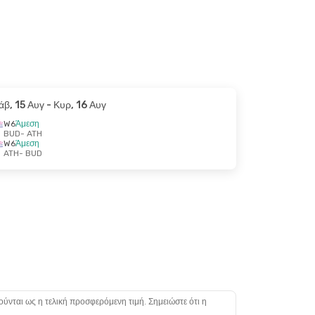
άβ, 15 Αυγ
- Κυρ, 16 Αυγ
W6
Άμεση
BUD
- ATH
W6
Άμεση
ATH
- BUD
ούνται ως η τελική προσφερόμενη τιμή. Σημειώστε ότι η