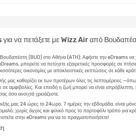
ms για να πετάξετε με Wizz Air από Βουδαπ
το Βουδαπέστη (BUD) στο Αθήνα (ATH); Αφήστε την eDreams να χε
 eDreams, μπορείτε να
πετύχετε εξαιρετικές προσφορές σε πτήσε
σσότερες οικονομίες με αποκλειστικές εκπτώσεις σε κάθε κρά
σής μας καθορίζει εκ των προτέρων όλες τις λεπτομέρειες —όπω
ε σε αμφιβολίες. Και επειδή η ζωή μπορεί να είναι απρόβλεπτη
σας όσο ανοιχτά χρειάζεστε.
ριξής μας 24 ώρες το 24ωρο, 7 ημέρες την εβδομάδα, είναι μόνο 
αν ομαλό, χωρίς άγχος και φιλικό προς το πορτοφόλι τρόπο για
στείτε στην eDreams για να το πραγματοποιήσετε!
τη