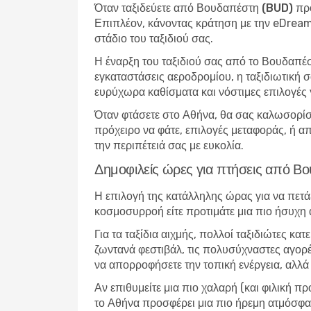
Όταν
ταξιδεύετε από Βουδαπέστη (BUD) π
Επιπλέον, κάνοντας κράτηση με την eDreams
στάδιο του ταξιδιού σας.
Η έναρξη του ταξιδιού σας από το Βουδαπέ
εγκαταστάσεις αεροδρομίου, η ταξιδιωτική σα
ευρύχωρα καθίσματα και νόστιμες επιλογές
Όταν φτάσετε στο Αθήνα, θα σας καλωσορίσο
πρόχειρο να φάτε, επιλογές μεταφοράς, ή απ
την περιπέτειά σας με ευκολία.
Δημοφιλείς ώρες για πτήσεις από 
Η επιλογή της κατάλληλης ώρας για να πετά
κοσμοσυρροή είτε προτιμάτε μια πιο ήσυχη
Για τα ταξίδια αιχμής, πολλοί ταξιδιώτες κ
ζωντανά φεστιβάλ, τις πολυσύχναστες αγορές
να απορροφήσετε την τοπική ενέργεια, αλλά 
Αν επιθυμείτε μια πιο χαλαρή (και φιλική π
το Αθήνα προσφέρει μια πιο ήρεμη ατμόσφαι