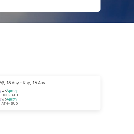
άβ, 15 Αυγ
- Κυρ, 16 Αυγ
W6
Άμεση
BUD
- ATH
W6
Άμεση
ATH
- BUD