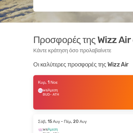
Προσφορές της Wizz Ai
Κάντε κράτηση όσο προλαβαίνετε
Οι καλύτερες προσφορές της Wizz Air
Κυρ, 1 Νοε
W6
Άμεση
BUD
- ATH
Σάβ, 15 Αυγ
- Πέμ, 20 Αυγ
W6
Άμεση