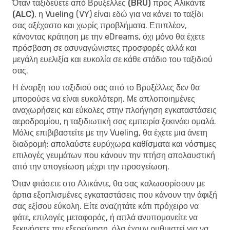
Όταν
ταξιδεύετε από Βρυξέλλες (BRU) προς Αλικάντε
(ALC)
, η Vueling (VY) είναι εδώ για να κάνει το ταξίδι
σας αξέχαστο και χωρίς προβλήματα. Επιπλέον,
κάνοντας κράτηση με την eDreams, όχι μόνο θα έχετε
πρόσβαση σε ασυναγώνιστες προσφορές αλλά και
μεγάλη ευελιξία και ευκολία σε κάθε στάδιο του ταξιδιού
σας.
Η έναρξη του ταξιδιού σας από το Βρυξέλλες δεν θα
μπορούσε να είναι ευκολότερη. Με απλοποιημένες
αναχωρήσεις και εύκολες στην πλοήγηση εγκαταστάσεις
αεροδρομίου, η ταξιδιωτική σας εμπειρία ξεκινάει ομαλά.
Μόλις επιβιβαστείτε με την Vueling, θα έχετε μια άνετη
διαδρομή: απολαύστε ευρύχωρα καθίσματα και νόστιμες
επιλογές γευμάτων που κάνουν την πτήση απολαυστική
από την απογείωση μέχρι την προσγείωση.
Όταν φτάσετε στο Αλικάντε, θα σας καλωσορίσουν με
άρτια εξοπλισμένες εγκαταστάσεις που κάνουν την άφιξή
σας εξίσου εύκολη. Είτε αναζητάτε κάτι πρόχειρο να
φάτε, επιλογές μεταφοράς, ή απλά ανυπομονείτε να
ξεκινήσετε την εξερεύνηση, όλα έχουν ρυθμιστεί για να