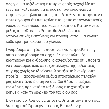
σας για μια ταξιδιωτική εμπειρία χωρίς άγχος! Με την
εγγύηση καλύτερης τιμής μας και ένα ευρύ φάσμα
πτήσεων χαμηλού κόστους που διατίθενται, μπορείτε να
είστε σίγουροι ότι πετυχαίνετε τους πιο ανταγωνιστικούς
ναύλους κάθε φορά που κάνετε κράτηση. Και αν γίνετε
μέλος του eDreams Prime, θα ξεκλειδώσετε
αποκλειστικές εκπτώσεις και προνόμια που θα κάνουν
κάθε κράτηση ακόμα πιο γλυκιά.
Γνωρίζουμε ότι η ζωή μπορεί να είναι απρόβλεπτη, γι'
αυτό προσφέρουμε επίσης ευέλικτες πολιτικές
κρατήσεων και ακύρωσης, διασφαλίζοντας ότι μπορείτε
να προσαρμοστείτε σε τυχόν αλλαγές της τελευταίας
στιγμής χωρίς να ιδρώσετε. Χρειάζεστε ένα χέρι στην
πορεία; Η αφοσιωμένη ομάδα υποστήριξης πελατών
μας είναι πάντα έτοιμη να σας βοηθήσει, είτε έχετε
ερωτήσεις πριν από το ταξίδι σας είτε χρειάζεστε
βοήθεια κατά τη διάρκεια του ταξιδιού σας.
Είστε έτοιμοι λοιπόν να απογειωθείτε με την πτήση σας
Vueling από Άμστερνταμ προς Βαρκελώνη;