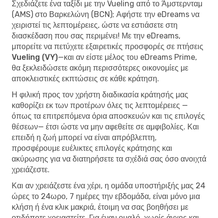
Σχεδιάζετε ένα ταξίδι με την Vueling από το Άμστερνταμ
(AMS) στο Βαρκελώνη (BCN); Αφήστε την eDreams να
χειριστεί τις λεπτομέρειες, ώστε να εστιάσετε στη
διασκέδαση που σας περιμένει! Με την eDreams,
μπορείτε να
πετύχετε εξαιρετικές προσφορές σε πτήσεις
Vueling (VY)
—και αν είστε μέλος του eDreams Prime,
θα ξεκλειδώσετε ακόμη περισσότερες οικονομίες με
αποκλειστικές εκπτώσεις σε κάθε κράτηση.
Η φιλική προς τον χρήστη διαδικασία κράτησής μας
καθορίζει εκ των προτέρων όλες τις λεπτομέρειες —
όπως τα επιτρεπόμενα όρια αποσκευών και τις επιλογές
θέσεων— έτσι ώστε να μην αφεθείτε σε αμφιβολίες. Και
επειδή η ζωή μπορεί να είναι απρόβλεπτη,
προσφέρουμε ευέλικτες επιλογές κράτησης και
ακύρωσης για να διατηρήσετε τα σχέδιά σας όσο ανοιχτά
χρειάζεστε.
Και αν χρειάζεστε ένα χέρι, η ομάδα υποστήριξής μας 24
ώρες το 24ωρο, 7 ημέρες την εβδομάδα, είναι μόνο μια
κλήση ή ένα κλικ μακριά, έτοιμη να σας βοηθήσει με
οτιδήποτε χρειαστείτε. Για έναν ομαλό, χωρίς άγχος και