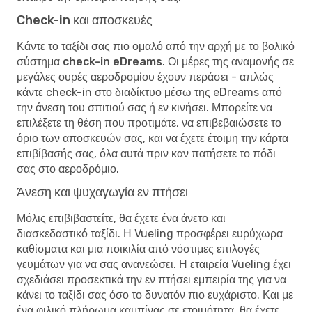
Check-in και αποσκευές
Κάντε το ταξίδι σας πιο ομαλό από την αρχή με το
βολικό
σύστημα check-in eDreams
. Οι μέρες της αναμονής σε
μεγάλες ουρές αεροδρομίου έχουν περάσει - απλώς
κάντε check-in στο διαδίκτυο μέσω της eDreams από
την άνεση του σπιτιού σας ή εν κινήσει. Μπορείτε να
επιλέξετε τη θέση που προτιμάτε, να επιβεβαιώσετε το
όριο των αποσκευών σας, και να έχετε έτοιμη την κάρτα
επιβίβασής σας, όλα αυτά πριν καν πατήσετε το πόδι
σας στο αεροδρόμιο.
Άνεση και ψυχαγωγία εν πτήσει
Μόλις επιβιβαστείτε, θα έχετε ένα άνετο και
διασκεδαστικό ταξίδι. Η Vueling προσφέρει ευρύχωρα
καθίσματα και μια ποικιλία από νόστιμες επιλογές
γευμάτων για να σας ανανεώσει. Η εταιρεία Vueling έχει
σχεδιάσει προσεκτικά την εν πτήσει εμπειρία της για να
κάνει το ταξίδι σας όσο το δυνατόν πιο ευχάριστο. Και με
ένα φιλικό πλήρωμα καμπίνας σε ετοιμότητα, θα έχετε