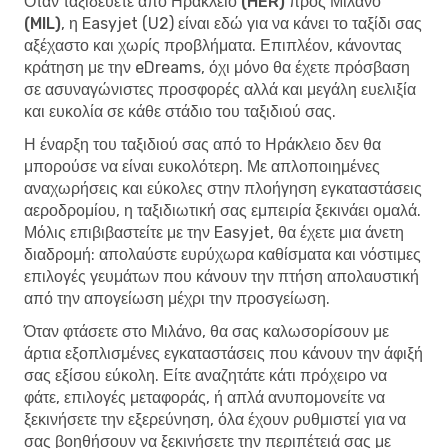
Όταν
ταξιδεύετε από Ηράκλειο (HER) προς Μιλάνο
(MIL)
, η Easyjet (U2) είναι εδώ για να κάνει το ταξίδι σας
αξέχαστο και χωρίς προβλήματα. Επιπλέον, κάνοντας
κράτηση με την eDreams, όχι μόνο θα έχετε πρόσβαση
σε ασυναγώνιστες προσφορές αλλά και μεγάλη ευελιξία
και ευκολία σε κάθε στάδιο του ταξιδιού σας.
Η έναρξη του ταξιδιού σας από το Ηράκλειο δεν θα
μπορούσε να είναι ευκολότερη. Με απλοποιημένες
αναχωρήσεις και εύκολες στην πλοήγηση εγκαταστάσεις
αεροδρομίου, η ταξιδιωτική σας εμπειρία ξεκινάει ομαλά.
Μόλις επιβιβαστείτε με την Easyjet, θα έχετε μια άνετη
διαδρομή: απολαύστε ευρύχωρα καθίσματα και νόστιμες
επιλογές γευμάτων που κάνουν την πτήση απολαυστική
από την απογείωση μέχρι την προσγείωση.
Όταν φτάσετε στο Μιλάνο, θα σας καλωσορίσουν με
άρτια εξοπλισμένες εγκαταστάσεις που κάνουν την άφιξή
σας εξίσου εύκολη. Είτε αναζητάτε κάτι πρόχειρο να
φάτε, επιλογές μεταφοράς, ή απλά ανυπομονείτε να
ξεκινήσετε την εξερεύνηση, όλα έχουν ρυθμιστεί για να
σας βοηθήσουν να ξεκινήσετε την περιπέτειά σας με