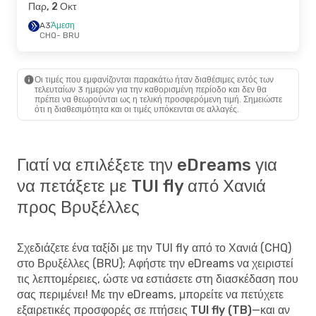
Παρ, 2 Οκτ
A3
Άμεση
CHQ
- BRU
Οι τιμές που εμφανίζονται παρακάτω ήταν διαθέσιμες εντός των
τελευταίων 3 ημερών για την καθορισμένη περίοδο και δεν θα
πρέπει να θεωρούνται ως η τελική προσφερόμενη τιμή. Σημειώστε
ότι η διαθεσιμότητα και οι τιμές υπόκεινται σε αλλαγές.
Γιατί να επιλέξετε την eDreams για
να πετάξετε με TUI fly από Χανιά
προς Βρυξέλλες
Σχεδιάζετε ένα ταξίδι με την TUI fly από το Χανιά (CHQ)
στο Βρυξέλλες (BRU); Αφήστε την eDreams να χειριστεί
τις λεπτομέρειες, ώστε να εστιάσετε στη διασκέδαση που
σας περιμένει! Με την eDreams, μπορείτε να
πετύχετε
εξαιρετικές προσφορές σε πτήσεις TUI fly (TB)
—και αν