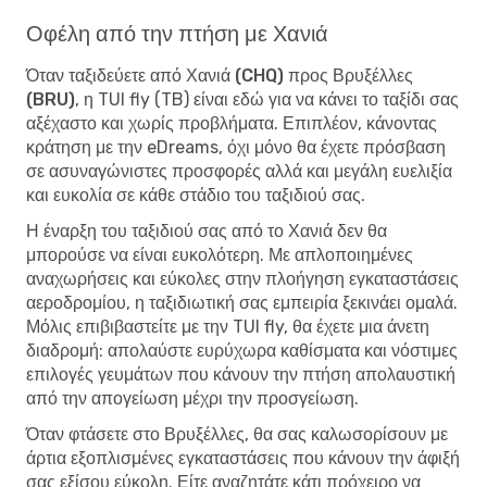
Οφέλη από την πτήση με Χανιά
Όταν
ταξιδεύετε από Χανιά (CHQ) προς Βρυξέλλες
(BRU)
, η TUI fly (TB) είναι εδώ για να κάνει το ταξίδι σας
αξέχαστο και χωρίς προβλήματα. Επιπλέον, κάνοντας
κράτηση με την eDreams, όχι μόνο θα έχετε πρόσβαση
σε ασυναγώνιστες προσφορές αλλά και μεγάλη ευελιξία
και ευκολία σε κάθε στάδιο του ταξιδιού σας.
Η έναρξη του ταξιδιού σας από το Χανιά δεν θα
μπορούσε να είναι ευκολότερη. Με απλοποιημένες
αναχωρήσεις και εύκολες στην πλοήγηση εγκαταστάσεις
αεροδρομίου, η ταξιδιωτική σας εμπειρία ξεκινάει ομαλά.
Μόλις επιβιβαστείτε με την TUI fly, θα έχετε μια άνετη
διαδρομή: απολαύστε ευρύχωρα καθίσματα και νόστιμες
επιλογές γευμάτων που κάνουν την πτήση απολαυστική
από την απογείωση μέχρι την προσγείωση.
Όταν φτάσετε στο Βρυξέλλες, θα σας καλωσορίσουν με
άρτια εξοπλισμένες εγκαταστάσεις που κάνουν την άφιξή
σας εξίσου εύκολη. Είτε αναζητάτε κάτι πρόχειρο να