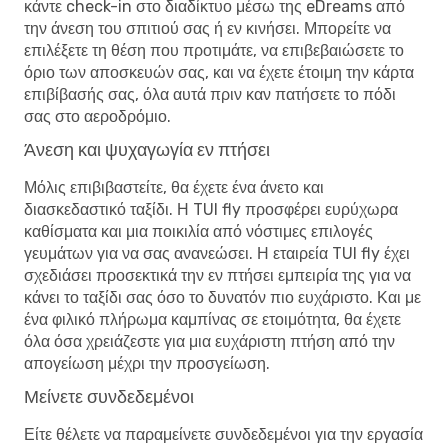
κάντε check-in στο διαδίκτυο μέσω της eDreams από
την άνεση του σπιτιού σας ή εν κινήσει. Μπορείτε να
επιλέξετε τη θέση που προτιμάτε, να επιβεβαιώσετε το
όριο των αποσκευών σας, και να έχετε έτοιμη την κάρτα
επιβίβασής σας, όλα αυτά πριν καν πατήσετε το πόδι
σας στο αεροδρόμιο.
Άνεση και ψυχαγωγία εν πτήσει
Μόλις επιβιβαστείτε, θα έχετε ένα άνετο και
διασκεδαστικό ταξίδι. Η TUI fly προσφέρει ευρύχωρα
καθίσματα και μια ποικιλία από νόστιμες επιλογές
γευμάτων για να σας ανανεώσει. Η εταιρεία TUI fly έχει
σχεδιάσει προσεκτικά την εν πτήσει εμπειρία της για να
κάνει το ταξίδι σας όσο το δυνατόν πιο ευχάριστο. Και με
ένα φιλικό πλήρωμα καμπίνας σε ετοιμότητα, θα έχετε
όλα όσα χρειάζεστε για μια ευχάριστη πτήση από την
απογείωση μέχρι την προσγείωση.
Μείνετε συνδεδεμένοι
Είτε θέλετε να παραμείνετε συνδεδεμένοι για την εργασία