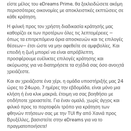
είστε μέλος του eDreams Prime, θα ξεκλειδώσετε ακόμη
περισσότερες οικονομίες με αποκλειστικές εκπτώσεις σε
κάθε κράτηση.
Η φιλική προς τον χρήστη διαδικασία κράτησής μας
καθορίζει εκ των προτέρων όλες τις λεπτομέρειες —
όπως τα επιτρεπόμενα όρια αποσκευών και τις επιλογές
θέσεων— έτσι ώστε να μην αφεθείτε σε αμφιβολίες. Και
επειδή η ζωή μπορεί να είναι απρόβλεπτη,
προσφέρουμε ευέλικτες επιλογές κράτησης και
ακύρωσης για να διατηρήσετε τα σχέδιά σας όσο ανοιχτά
χρειάζεστε.
Και αν χρειάζεστε ένα χέρι, η ομάδα υποστήριξής μας 24
ώρες το 24ωρο, 7 ημέρες την εβδομάδα, είναι μόνο μια
κλήση ή ένα κλικ μακριά, έτοιμη να σας βοηθήσει με
οτιδήποτε χρειαστείτε. Για έναν ομαλό, χωρίς άγχος και
φιλικό προς το πορτοφόλι τρόπο για κράτηση των
φθηνών πτήσεων σας με την TUI fly από Χανιά προς
Βρυξέλλες, βασιστείτε στην eDreams για να το
πραγματοποιήσετε!