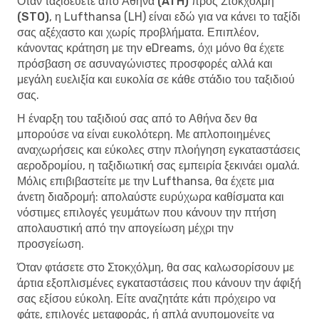
Όταν
ταξιδεύετε από Αθήνα (ATH) προς Στοκχόλμη
(STO)
, η Lufthansa (LH) είναι εδώ για να κάνει το ταξίδι
σας αξέχαστο και χωρίς προβλήματα. Επιπλέον,
κάνοντας κράτηση με την eDreams, όχι μόνο θα έχετε
πρόσβαση σε ασυναγώνιστες προσφορές αλλά και
μεγάλη ευελιξία και ευκολία σε κάθε στάδιο του ταξιδιού
σας.
Η έναρξη του ταξιδιού σας από το Αθήνα δεν θα
μπορούσε να είναι ευκολότερη. Με απλοποιημένες
αναχωρήσεις και εύκολες στην πλοήγηση εγκαταστάσεις
αεροδρομίου, η ταξιδιωτική σας εμπειρία ξεκινάει ομαλά.
Μόλις επιβιβαστείτε με την Lufthansa, θα έχετε μια
άνετη διαδρομή: απολαύστε ευρύχωρα καθίσματα και
νόστιμες επιλογές γευμάτων που κάνουν την πτήση
απολαυστική από την απογείωση μέχρι την
προσγείωση.
Όταν φτάσετε στο Στοκχόλμη, θα σας καλωσορίσουν με
άρτια εξοπλισμένες εγκαταστάσεις που κάνουν την άφιξή
σας εξίσου εύκολη. Είτε αναζητάτε κάτι πρόχειρο να
φάτε, επιλογές μεταφοράς, ή απλά ανυπομονείτε να