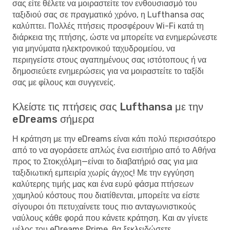
σας είτε θέλετε να μοιραστείτε τον ενθουσιασμό του
ταξιδιού σας σε πραγματικό χρόνο, η Lufthansa σας
καλύπτει. Πολλές πτήσεις προσφέρουν Wi-Fi κατά τη
διάρκεια της πτήσης, ώστε να μπορείτε να ενημερώνεστε
για μηνύματα ηλεκτρονικού ταχυδρομείου, να
περιηγείστε στους αγαπημένους σας ιστότοπους ή να
δημοσιεύετε ενημερώσεις για να μοιραστείτε το ταξίδι
σας με φίλους και συγγενείς.
Κλείστε τις πτήσεις σας Lufthansa με την
eDreams σήμερα
Η κράτηση με την eDreams είναι κάτι πολύ περισσότερο
από το να αγοράσετε απλώς ένα εισιτήριο από το Αθήνα
προς το Στοκχόλμη—είναι το διαβατήριό σας για μια
ταξιδιωτική εμπειρία χωρίς άγχος! Με την εγγύηση
καλύτερης τιμής μας και ένα ευρύ φάσμα πτήσεων
χαμηλού κόστους που διατίθενται, μπορείτε να είστε
σίγουροι ότι πετυχαίνετε τους πιο ανταγωνιστικούς
ναύλους κάθε φορά που κάνετε κράτηση. Και αν γίνετε
μέλος του eDreams Prime, θα ξεκλειδώσετε