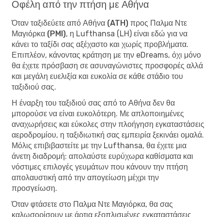
Οφέλη από την πτήση με Αθήνα
Όταν
ταξιδεύετε από Αθήνα (ATH) προς Παλμα Ντε
Μαγιόρκα (PMI)
, η Lufthansa (LH) είναι εδώ για να
κάνει το ταξίδι σας αξέχαστο και χωρίς προβλήματα.
Επιπλέον, κάνοντας κράτηση με την eDreams, όχι μόνο
θα έχετε πρόσβαση σε ασυναγώνιστες προσφορές αλλά
και μεγάλη ευελιξία και ευκολία σε κάθε στάδιο του
ταξιδιού σας.
Η έναρξη του ταξιδιού σας από το Αθήνα δεν θα
μπορούσε να είναι ευκολότερη. Με απλοποιημένες
αναχωρήσεις και εύκολες στην πλοήγηση εγκαταστάσεις
αεροδρομίου, η ταξιδιωτική σας εμπειρία ξεκινάει ομαλά.
Μόλις επιβιβαστείτε με την Lufthansa, θα έχετε μια
άνετη διαδρομή: απολαύστε ευρύχωρα καθίσματα και
νόστιμες επιλογές γευμάτων που κάνουν την πτήση
απολαυστική από την απογείωση μέχρι την
προσγείωση.
Όταν φτάσετε στο Παλμα Ντε Μαγιόρκα, θα σας
καλωσορίσουν με άρτια εξοπλισμένες εγκαταστάσεις