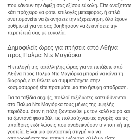
που κάνουν την άφιξή σας εξίσου εύκολη. Είτε αναζητάτε
κάτι πρόχειρο να φάτε, επιλογές μεταφοράς, ή απλά
ανυπομονείτε να ξεκινήσετε την εξερεύνηση, όλα έχουν
ρυθμιστεί για να σας βοηθήσουν να ξεκινήσετε την
περιπέτειά σας με ευκολία.
Δημοφιλείς ώρες για πτήσεις από Αθήνα
προς Παλμα Ντε Μαγιόρκα
Η επιλογή της κατάλληλης ώρας για να πετάξετε από
Αθήνα προς Παλμα Ντε Μαγιόρκα μπορεί να κάνει τη
διαφορά, είτε θέλετε να συμμετάσχετε στην
κοσμοσυρροή είτε προτιμάτε μια πιο ήσυχη απόδραση.
Για τα ταξίδια αιχμής, πολλοί ταξιδιώτες κατευθύνονται
στο Παλμα Ντε Μαγιόρκα τους μήνες της υψηλής
περιόδου, όταν η πόλη ζωντανεύει με τον καλό καιρό και
τα ζωντανά φεστιβάλ, τις πολυσύχναστες αγορές και τις
υπαίθριες εκδηλώσεις που αναδεικνύουν την τοπική της
γοητεία. Είναι μια φανταστική στιγμή για να
απορροφήσετε την τοπική ενέργεια, αλλά να είστε