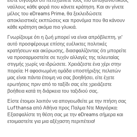
είστε σίγουροι ότι πετυχαίνετε τους πιο ανταγωνιστικούς
ναύλους κάθε φορά που κάνετε κράτηση. Και αν γίνετε
μέλος του eDreams Prime, θα ξεκλειδώσετε
αποκλειστικές εκπτώσεις και προνόμια που θα κάνουν
κάθε κράτηση ακόμα πιο γλυκιά.
Γνωρίζουμε ότι η ζωή μπορεί να είναι απρόβλεπτη, γι'
αυτό προσφέρουμε επίσης ευέλικτες πολιτικές
κρατήσεων και ακύρωσης, διασφαλίζοντας ότι μπορείτε
να προσαρμοστείτε σε τυχόν αλλαγές της τελευταίας
στιγμής χωρίς να ιδρώσετε. Χρειάζεστε ένα χέρι στην
πορεία; Η αφοσιωμένη ομάδα υποστήριξης πελατών
μας είναι πάντα έτοιμη να σας βοηθήσει, είτε έχετε
ερωτήσεις πριν από το ταξίδι σας είτε χρειάζεστε
βοήθεια κατά τη διάρκεια του ταξιδιού σας.
Είστε έτοιμοι λοιπόν να απογειωθείτε με την πτήση σας
Lufthansa από Αθήνα προς Παλμα Ντε Μαγιόρκα;
Εξασφαλίστε τη θέση σας με την eDreams σήμερα και
ετοιμαστείτε για μια αξέχαστη περιπέτεια!