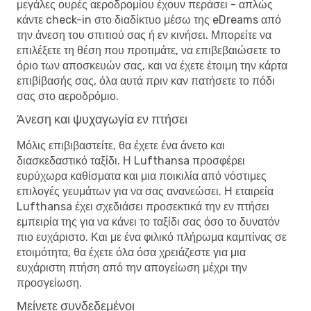
μεγάλες ουρές αεροδρομίου έχουν περάσει - απλώς
κάντε check-in στο διαδίκτυο μέσω της eDreams από
την άνεση του σπιτιού σας ή εν κινήσει. Μπορείτε να
επιλέξετε τη θέση που προτιμάτε, να επιβεβαιώσετε το
όριο των αποσκευών σας, και να έχετε έτοιμη την κάρτα
επιβίβασής σας, όλα αυτά πριν καν πατήσετε το πόδι
σας στο αεροδρόμιο.
Άνεση και ψυχαγωγία εν πτήσει
Μόλις επιβιβαστείτε, θα έχετε ένα άνετο και
διασκεδαστικό ταξίδι. Η Lufthansa προσφέρει
ευρύχωρα καθίσματα και μια ποικιλία από νόστιμες
επιλογές γευμάτων για να σας ανανεώσει. Η εταιρεία
Lufthansa έχει σχεδιάσει προσεκτικά την εν πτήσει
εμπειρία της για να κάνει το ταξίδι σας όσο το δυνατόν
πιο ευχάριστο. Και με ένα φιλικό πλήρωμα καμπίνας σε
ετοιμότητα, θα έχετε όλα όσα χρειάζεστε για μια
ευχάριστη πτήση από την απογείωση μέχρι την
προσγείωση.
Μείνετε συνδεδεμένοι