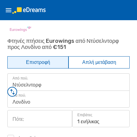
Φτηνές πτήσεις Eurowings από Ντύσελντορφ
προς Λονδίνο από €151
Επιστροφή
Απλή μετάβαση
Από πού;
Ντύσελντορφ
Για πού;
Λονδίνο
Επιβάτες
Πότε;
1 ενήλικας