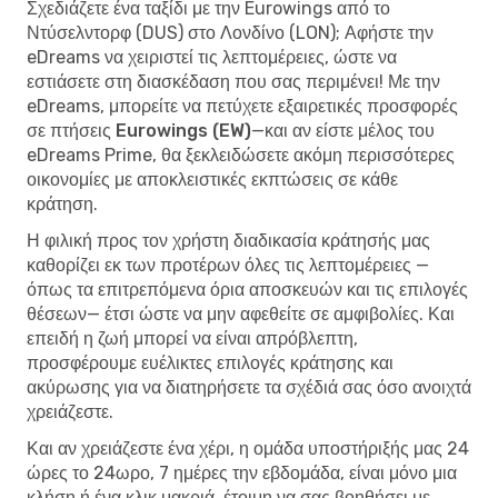
Σχεδιάζετε ένα ταξίδι με την Eurowings από το
Ντύσελντορφ (DUS) στο Λονδίνο (LON); Αφήστε την
eDreams να χειριστεί τις λεπτομέρειες, ώστε να
εστιάσετε στη διασκέδαση που σας περιμένει! Με την
eDreams, μπορείτε να
πετύχετε εξαιρετικές προσφορές
σε πτήσεις Eurowings (EW)
—και αν είστε μέλος του
eDreams Prime, θα ξεκλειδώσετε ακόμη περισσότερες
οικονομίες με αποκλειστικές εκπτώσεις σε κάθε
κράτηση.
Η φιλική προς τον χρήστη διαδικασία κράτησής μας
καθορίζει εκ των προτέρων όλες τις λεπτομέρειες —
όπως τα επιτρεπόμενα όρια αποσκευών και τις επιλογές
θέσεων— έτσι ώστε να μην αφεθείτε σε αμφιβολίες. Και
επειδή η ζωή μπορεί να είναι απρόβλεπτη,
προσφέρουμε ευέλικτες επιλογές κράτησης και
ακύρωσης για να διατηρήσετε τα σχέδιά σας όσο ανοιχτά
χρειάζεστε.
Και αν χρειάζεστε ένα χέρι, η ομάδα υποστήριξής μας 24
ώρες το 24ωρο, 7 ημέρες την εβδομάδα, είναι μόνο μια
κλήση ή ένα κλικ μακριά, έτοιμη να σας βοηθήσει με