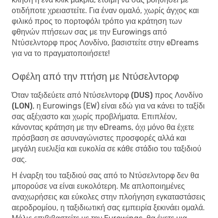
οτιδήποτε χρειαστείτε. Για έναν ομαλό, χωρίς άγχος και
φιλικό προς το πορτοφόλι τρόπο για κράτηση των
φθηνών πτήσεων σας με την Eurowings από
Ντύσελντορφ προς Λονδίνο, βασιστείτε στην eDreams
για να το πραγματοποιήσετε!
Οφέλη από την πτήση με Ντύσελντορφ
Όταν
ταξιδεύετε από Ντύσελντορφ (DUS) προς Λονδίνο
(LON)
, η Eurowings (EW) είναι εδώ για να κάνει το ταξίδι
σας αξέχαστο και χωρίς προβλήματα. Επιπλέον,
κάνοντας κράτηση με την eDreams, όχι μόνο θα έχετε
πρόσβαση σε ασυναγώνιστες προσφορές αλλά και
μεγάλη ευελιξία και ευκολία σε κάθε στάδιο του ταξιδιού
σας.
Η έναρξη του ταξιδιού σας από το Ντύσελντορφ δεν θα
μπορούσε να είναι ευκολότερη. Με απλοποιημένες
αναχωρήσεις και εύκολες στην πλοήγηση εγκαταστάσεις
αεροδρομίου, η ταξιδιωτική σας εμπειρία ξεκινάει ομαλά.