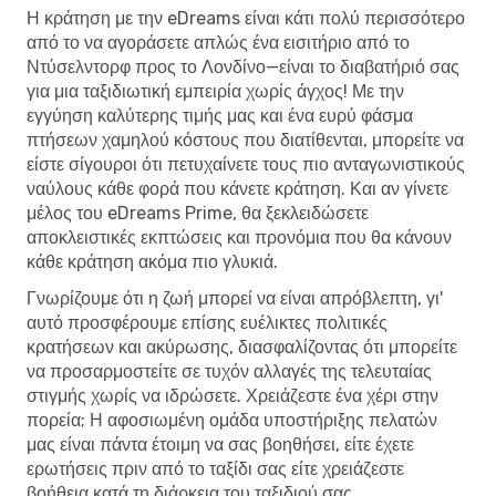
Η κράτηση με την eDreams είναι κάτι πολύ περισσότερο
από το να αγοράσετε απλώς ένα εισιτήριο από το
Ντύσελντορφ προς το Λονδίνο—είναι το διαβατήριό σας
για μια ταξιδιωτική εμπειρία χωρίς άγχος! Με την
εγγύηση καλύτερης τιμής μας και ένα ευρύ φάσμα
πτήσεων χαμηλού κόστους που διατίθενται, μπορείτε να
είστε σίγουροι ότι πετυχαίνετε τους πιο ανταγωνιστικούς
ναύλους κάθε φορά που κάνετε κράτηση. Και αν γίνετε
μέλος του eDreams Prime, θα ξεκλειδώσετε
αποκλειστικές εκπτώσεις και προνόμια που θα κάνουν
κάθε κράτηση ακόμα πιο γλυκιά.
Γνωρίζουμε ότι η ζωή μπορεί να είναι απρόβλεπτη, γι'
αυτό προσφέρουμε επίσης ευέλικτες πολιτικές
κρατήσεων και ακύρωσης, διασφαλίζοντας ότι μπορείτε
να προσαρμοστείτε σε τυχόν αλλαγές της τελευταίας
στιγμής χωρίς να ιδρώσετε. Χρειάζεστε ένα χέρι στην
πορεία; Η αφοσιωμένη ομάδα υποστήριξης πελατών
μας είναι πάντα έτοιμη να σας βοηθήσει, είτε έχετε
ερωτήσεις πριν από το ταξίδι σας είτε χρειάζεστε
βοήθεια κατά τη διάρκεια του ταξιδιού σας.