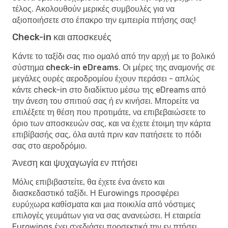
τέλος. Ακολουθούν μερικές συμβουλές για να
αξιοποιήσετε στο έπακρο την εμπειρία πτήσης σας!
Check-in και αποσκευές
Κάντε το ταξίδι σας πιο ομαλό από την αρχή με το
βολικό
σύστημα check-in eDreams
. Οι μέρες της αναμονής σε
μεγάλες ουρές αεροδρομίου έχουν περάσει - απλώς
κάντε check-in στο διαδίκτυο μέσω της eDreams από
την άνεση του σπιτιού σας ή εν κινήσει. Μπορείτε να
επιλέξετε τη θέση που προτιμάτε, να επιβεβαιώσετε το
όριο των αποσκευών σας, και να έχετε έτοιμη την κάρτα
επιβίβασής σας, όλα αυτά πριν καν πατήσετε το πόδι
σας στο αεροδρόμιο.
Άνεση και ψυχαγωγία εν πτήσει
Μόλις επιβιβαστείτε, θα έχετε ένα άνετο και
διασκεδαστικό ταξίδι. Η Eurowings προσφέρει
ευρύχωρα καθίσματα και μια ποικιλία από νόστιμες
επιλογές γευμάτων για να σας ανανεώσει. Η εταιρεία
Eurowings έχει σχεδιάσει προσεκτικά την εν πτήσει