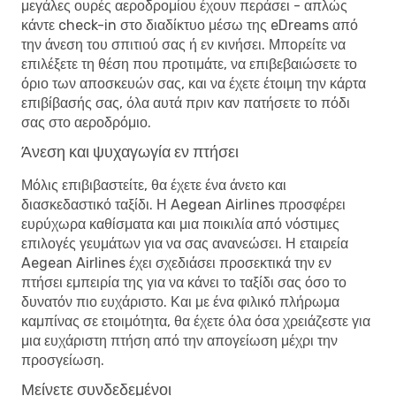
μεγάλες ουρές αεροδρομίου έχουν περάσει - απλώς
κάντε check-in στο διαδίκτυο μέσω της eDreams από
την άνεση του σπιτιού σας ή εν κινήσει. Μπορείτε να
επιλέξετε τη θέση που προτιμάτε, να επιβεβαιώσετε το
όριο των αποσκευών σας, και να έχετε έτοιμη την κάρτα
επιβίβασής σας, όλα αυτά πριν καν πατήσετε το πόδι
σας στο αεροδρόμιο.
Άνεση και ψυχαγωγία εν πτήσει
Μόλις επιβιβαστείτε, θα έχετε ένα άνετο και
διασκεδαστικό ταξίδι. Η Aegean Airlines προσφέρει
ευρύχωρα καθίσματα και μια ποικιλία από νόστιμες
επιλογές γευμάτων για να σας ανανεώσει. Η εταιρεία
Aegean Airlines έχει σχεδιάσει προσεκτικά την εν
πτήσει εμπειρία της για να κάνει το ταξίδι σας όσο το
δυνατόν πιο ευχάριστο. Και με ένα φιλικό πλήρωμα
καμπίνας σε ετοιμότητα, θα έχετε όλα όσα χρειάζεστε για
μια ευχάριστη πτήση από την απογείωση μέχρι την
προσγείωση.
Μείνετε συνδεδεμένοι