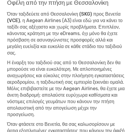
Οφέλη από την πτήση με Θεσσαλονίκη
Όταν
ταξιδεύετε από Θεσσαλονίκη (SKG) προς Βενετία
(VCE)
, η Aegean Airlines (A3) είναι εδώ για να κάνει το
ταξίδι σας αξέχαστο και χωρίς προβλήματα. Επιπλέον,
κάνοντας κράτηση με την eDreams, όχι μόνο θα έχετε
πρόσβαση σε ασυναγώνιστες προσφορές αλλά και
μεγάλη ευελιξία και ευκολία σε κάθε στάδιο του ταξιδιού
σας.
Η έναρξη του ταξιδιού σας από το Θεσσαλονίκη δεν θα
μπορούσε να είναι ευκολότερη. Με απλοποιημένες
αναχωρήσεις και εύκολες στην πλοήγηση εγκαταστάσεις
αεροδρομίου, η ταξιδιωτική σας εμπειρία ξεκινάει ομαλά.
Μόλις επιβιβαστείτε με την Aegean Airlines, θα έχετε μια
άνετη διαδρομή: απολαύστε ευρύχωρα καθίσματα και
νόστιμες επιλογές γευμάτων που κάνουν την πτήση
απολαυστική από την απογείωση μέχρι την
προσγείωση.
Όταν φτάσετε στο Βενετία, θα σας καλωσορίσουν με
άρτια εξοπλισμένες εγκαταστάσεις που κάνουν την άφιξή