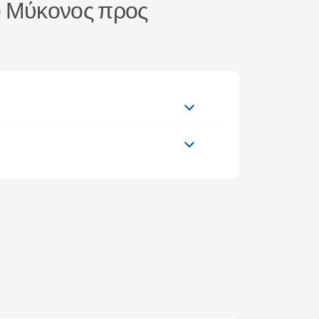
πό Μύκονος προς