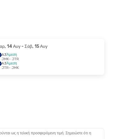
αρ, 14 Αυγ
- Σάβ, 15 Αυγ
A3
Άμεση
JMK
- JTR
A3
Άμεση
JTR
- JMK
ούνται ως η τελική προσφερόμενη τιμή. Σημειώστε ότι η