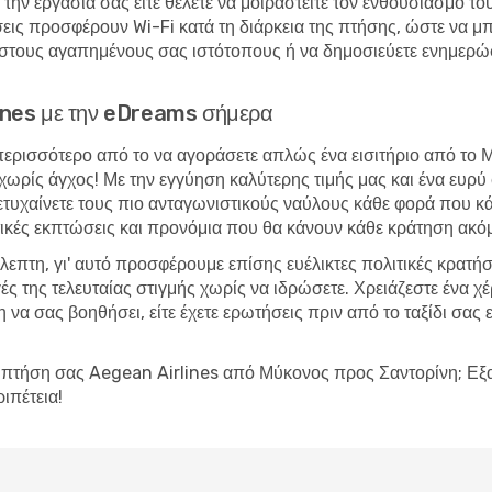
 την εργασία σας είτε θέλετε να μοιραστείτε τον ενθουσιασμό το
εις προσφέρουν Wi-Fi κατά τη διάρκεια της πτήσης, ώστε να μ
στους αγαπημένους σας ιστότοπους ή να δημοσιεύετε ενημερώσει
rlines με την eDreams σήμερα
περισσότερο από το να αγοράσετε απλώς ένα εισιτήριο από το 
ία χωρίς άγχος! Με την εγγύηση καλύτερης τιμής μας και ένα ε
 πετυχαίνετε τους πιο ανταγωνιστικούς ναύλους κάθε φορά που κά
ικές εκπτώσεις και προνόμια που θα κάνουν κάθε κράτηση ακόμ
βλεπτη, γι' αυτό προσφέρουμε επίσης ευέλικτες πολιτικές κρατή
ές της τελευταίας στιγμής χωρίς να ιδρώσετε. Χρειάζεστε ένα 
να σας βοηθήσει, είτε έχετε ερωτήσεις πριν από το ταξίδι σας ε
ην πτήση σας Aegean Airlines από Μύκονος προς Σαντορίνη; Ε
ριπέτεια!