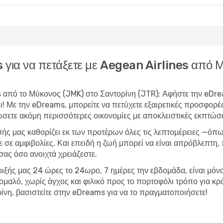
ms για να πετάξετε με Aegean Airlines από
es από το Μύκονος (JMK) στο Σαντορίνη (JTR); Αφήστε την eDrea
ι! Με την eDreams, μπορείτε να
πετύχετε εξαιρετικές προσφορέ
ώσετε ακόμη περισσότερες οικονομίες με αποκλειστικές εκπτώσε
σής μας καθορίζει εκ των προτέρων όλες τις λεπτομέρειες —όπω
ε σε αμφιβολίες. Και επειδή η ζωή μπορεί να είναι απρόβλεπτη
σας όσο ανοιχτά χρειάζεστε.
ριξής μας 24 ώρες το 24ωρο, 7 ημέρες την εβδομάδα, είναι μόνο 
αν ομαλό, χωρίς άγχος και φιλικό προς το πορτοφόλι τρόπο για
νη, βασιστείτε στην eDreams για να το πραγματοποιήσετε!