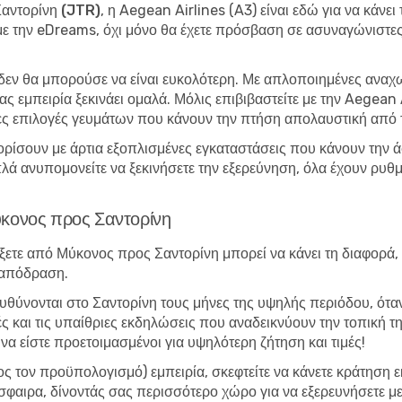
Σαντορίνη (JTR)
, η Aegean Airlines (A3) είναι εδώ για να κάνει
ε την eDreams, όχι μόνο θα έχετε πρόσβαση σε ασυναγώνιστες 
 δεν θα μπορούσε να είναι ευκολότερη. Με απλοποιημένες αναχ
ς εμπειρία ξεκινάει ομαλά. Μόλις επιβιβαστείτε με την Aegean A
ες επιλογές γευμάτων που κάνουν την πτήση απολαυστική από 
ρίσουν με άρτια εξοπλισμένες εγκαταστάσεις που κάνουν την άφι
λά ανυπομονείτε να ξεκινήσετε την εξερεύνηση, όλα έχουν ρυθμ
ύκονος προς Σαντορίνη
ξετε από Μύκονος προς Σαντορίνη μπορεί να κάνει τη διαφορά, 
 απόδραση.
τευθύνονται στο Σαντορίνη τους μήνες της υψηλής περιόδου, όταν
 και τις υπαίθριες εκδηλώσεις που αναδεικνύουν την τοπική της
να είστε προετοιμασμένοι για υψηλότερη ζήτηση και τιμές!
ρος τον προϋπολογισμό) εμπειρία, σκεφτείτε να κάνετε κράτηση 
σφαιρα, δίνοντάς σας περισσότερο χώρο για να εξερευνήσετε μ