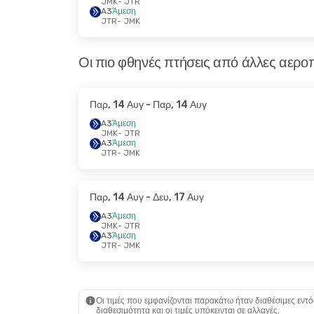
JMK
- JTR
A3
Άμεση
JTR
- JMK
Οι πιο φθηνές πτήσεις από άλλες αεροπ
Παρ, 14 Αυγ
- Παρ, 14 Αυγ
A3
Άμεση
JMK
- JTR
A3
Άμεση
JTR
- JMK
Παρ, 14 Αυγ
- Δευ, 17 Αυγ
A3
Άμεση
JMK
- JTR
A3
Άμεση
JTR
- JMK
Οι τιμές που εμφανίζονται παρακάτω ήταν διαθέσιμες εντό
διαθεσιμότητα και οι τιμές υπόκεινται σε αλλαγές.