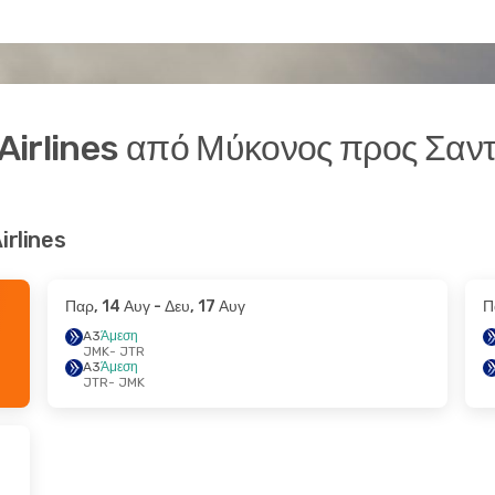
Airlines από Μύκονος προς Σαντ
irlines
Παρ, 14 Αυγ
- Δευ, 17 Αυγ
Π
A3
Άμεση
JMK
- JTR
A3
Άμεση
JTR
- JMK