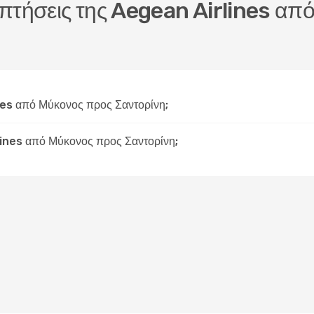
ς πτήσεις της Aegean Airlines α
nes από Μύκονος προς Σαντορίνη;
lines από Μύκονος προς Σαντορίνη;