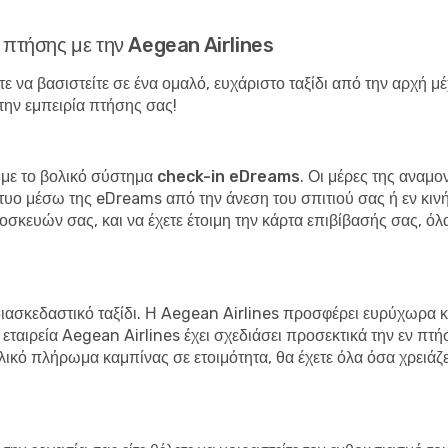
 πτήσης με την Aegean Airlines
ε να βασιστείτε σε ένα ομαλό, ευχάριστο ταξίδι από την αρχή μ
την εμπειρία πτήσης σας!
 με το
βολικό σύστημα check-in eDreams
. Οι μέρες της αναμ
τυο μέσω της eDreams από την άνεση του σπιτιού σας ή εν κινή
οσκευών σας, και να έχετε έτοιμη την κάρτα επιβίβασής σας, όλ
ι διασκεδαστικό ταξίδι. Η Aegean Airlines προσφέρει ευρύχωρα κ
ταιρεία Aegean Airlines έχει σχεδιάσει προσεκτικά την εν πτήσει
ιλικό πλήρωμα καμπίνας σε ετοιμότητα, θα έχετε όλα όσα χρειάζ