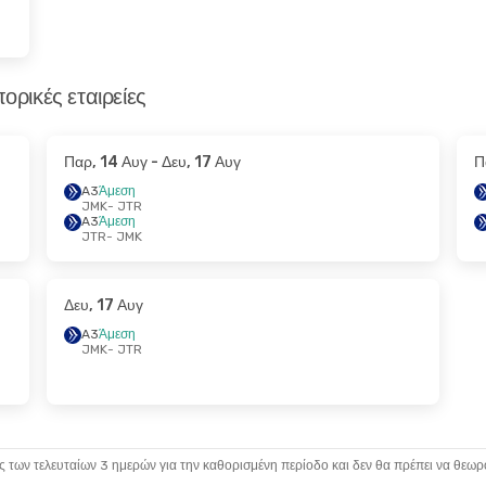
ορικές εταιρείες
Παρ, 14 Αυγ
- Δευ, 17 Αυγ
Π
A3
Άμεση
JMK
- JTR
A3
Άμεση
JTR
- JMK
Δευ, 17 Αυγ
A3
Άμεση
JMK
- JTR
ς των τελευταίων 3 ημερών για την καθορισμένη περίοδο και δεν θα πρέπει να θεωρ