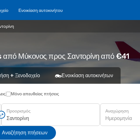
χείο
Ενοικίαση αυτοκινήτου
ντορίνη
s από Μύκονος προς Σαντορίνη από €41
ήση + Ξενοδοχείο
Ενοικίαση αυτοκινήτων
εις
Μόνο απευθείας πτήσεις
Προορισμός
Αναχώρηση
Ημερομηνία
Αναζήτηση πτήσεων