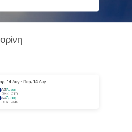
ορίνη
αρ, 14 Αυγ
- Παρ, 14 Αυγ
A3
Άμεση
JMK
- JTR
A3
Άμεση
JTR
- JMK