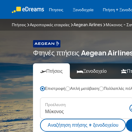
Πτησεις
Ξενοδοχεία
Πτήση + Ξενοδο
Πτήσεις
Αεροπορικές εταιρείες
Aegean Airlines
Μύκονος - Σα
Φτηνές πτήσεις Aegean Airline
Πτήσεις
Ξενοδοχείο
Πτ
Επιστροφή
Απλή μετάβαση
Πολλαπλές πόλ
Προέλευση
Αναζήτηση πτήσης + ξενοδοχείου