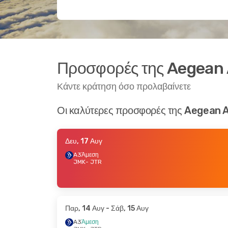
Προσφορές της Aegean 
Κάντε κράτηση όσο προλαβαίνετε
Οι καλύτερες προσφορές της Aegean A
Δευ, 17 Αυγ
A3
Άμεση
JMK
- JTR
Παρ, 14 Αυγ
- Σάβ, 15 Αυγ
A3
Άμεση