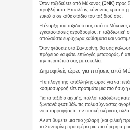
Όταν
ταξιδεύετε από Μύκονος (JMK) προς 
προβλήματα. Επιπλέον, κάνοντας κράτηση μ
ευκολία σε κάθε στάδιο του ταξιδιού σας.
Η έναρξη του ταξιδιού σας από το Μύκονος
εγκαταστάσεις αεροδρομίου, η ταξιδιωτική σα
απολαύστε ευρύχωρα καθίσματα και νόστιμ
Όταν φτάσετε στο Σαντορίνη, θα σας καλωσο
πρόχειρο να φάτε, επιλογές μεταφοράς, ή απ
την περιπέτειά σας με ευκολία.
Δημοφιλείς ώρες για πτήσεις από Μ
Η επιλογή της κατάλληλης ώρας για να πετά
κοσμοσυρροή είτε προτιμάτε μια πιο ήσυχη
Για τα ταξίδια αιχμής, πολλοί ταξιδιώτες κα
ζωντανά φεστιβάλ, τις πολυσύχναστες αγορές
να απορροφήσετε την τοπική ενέργεια, αλλά 
Αν επιθυμείτε μια πιο χαλαρή (και φιλική π
το Σαντορίνη προσφέρει μια πιο ήρεμη ατμό