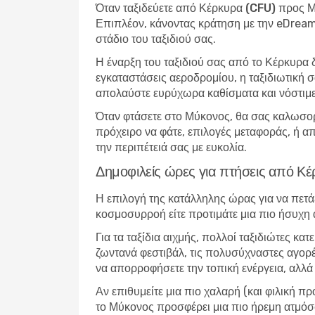
Όταν
ταξιδεύετε από Κέρκυρα (CFU) προς 
Επιπλέον, κάνοντας κράτηση με την eDreams
στάδιο του ταξιδιού σας.
Η έναρξη του ταξιδιού σας από το Κέρκυρα
εγκαταστάσεις αεροδρομίου, η ταξιδιωτική σα
απολαύστε ευρύχωρα καθίσματα και νόστιμ
Όταν φτάσετε στο Μύκονος, θα σας καλωσορί
πρόχειρο να φάτε, επιλογές μεταφοράς, ή απ
την περιπέτειά σας με ευκολία.
Δημοφιλείς ώρες για πτήσεις από Κ
Η επιλογή της κατάλληλης ώρας για να πετά
κοσμοσυρροή είτε προτιμάτε μια πιο ήσυχη
Για τα ταξίδια αιχμής, πολλοί ταξιδιώτες κ
ζωντανά φεστιβάλ, τις πολυσύχναστες αγορές
να απορροφήσετε την τοπική ενέργεια, αλλά 
Αν επιθυμείτε μια πιο χαλαρή (και φιλική π
το Μύκονος προσφέρει μια πιο ήρεμη ατμόσφ