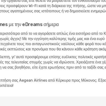
 την εργασία σας είτε θέλετε να μοιραστείτε τον ενθουσιασμό το
εις προσφέρουν Wi-Fi κατά τη διάρκεια της πτήσης, ώστε να μ
στους αγαπημένους σας ιστότοπους ή να δημοσιεύετε ενημερώσει
rlines με την eDreams σήμερα
περισσότερο από το να αγοράσετε απλώς ένα εισιτήριο από το 
ία χωρίς άγχος! Με την εγγύηση καλύτερης τιμής μας και ένα ε
 πετυχαίνετε τους πιο ανταγωνιστικούς ναύλους κάθε φορά που κά
ικές εκπτώσεις και προνόμια που θα κάνουν κάθε κράτηση ακόμ
βλεπτη, γι' αυτό προσφέρουμε επίσης ευέλικτες πολιτικές κρατή
ές της τελευταίας στιγμής χωρίς να ιδρώσετε. Χρειάζεστε ένα 
να σας βοηθήσει, είτε έχετε ερωτήσεις πριν από το ταξίδι σας ε
την πτήση σας Aegean Airlines από Κέρκυρα προς Μύκονος; Εξα
ριπέτεια!