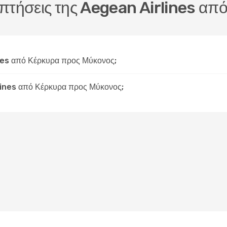
ς πτήσεις της Aegean Airlines α
ines από Κέρκυρα προς Μύκονος;
rlines από Κέρκυρα προς Μύκονος;