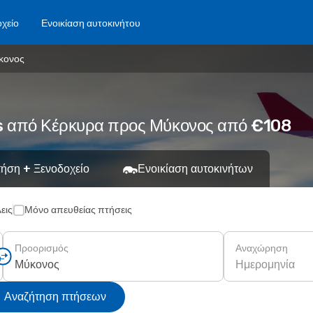
χείο
Ενοικίαση αυτοκινήτου
κονος
es από Κέρκυρα προς Μύκονος από €108
ήση + Ξενοδοχείο
Ενοικίαση αυτοκινήτων
εις
Μόνο απευθείας πτήσεις
Προορισμός
Αναχώρηση
Ημερομηνία
Αναζήτηση πτήσεων