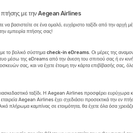
 πτήσης με την Aegean Airlines
ε να βασιστείτε σε ένα ομαλό, ευχάριστο ταξίδι από την αρχή μ
την εμπειρία πτήσης σας!
 με το
βολικό σύστημα check-in eDreams
. Οι μέρες της αναμ
τυο μέσω της eDreams από την άνεση του σπιτιού σας ή εν κινή
οσκευών σας, και να έχετε έτοιμη την κάρτα επιβίβασής σας, όλ
ι διασκεδαστικό ταξίδι. Η Aegean Airlines προσφέρει ευρύχωρα κ
ταιρεία Aegean Airlines έχει σχεδιάσει προσεκτικά την εν πτήσει
ιλικό πλήρωμα καμπίνας σε ετοιμότητα, θα έχετε όλα όσα χρειάζ