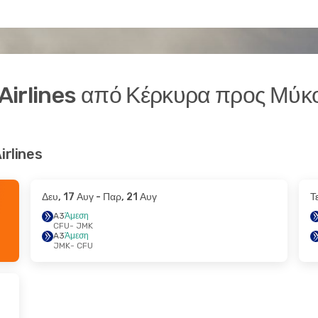
Airlines από Κέρκυρα προς Μύκ
irlines
Δευ, 17 Αυγ
- Παρ, 21 Αυγ
Τ
A3
Άμεση
CFU
- JMK
A3
Άμεση
JMK
- CFU