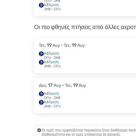
CFU
- JMK
A3
Άμεση
JMK
- CFU
Οι πιο φθηνές πτήσεις από άλλες αεροπ
Τετ, 19 Αυγ
- Τετ, 19 Αυγ
A3
Άμεση
CFU
- JMK
A3
Άμεση
JMK
- CFU
Δευ, 17 Αυγ
- Τετ, 19 Αυγ
A3
Άμεση
CFU
- JMK
A3
Άμεση
JMK
- CFU
Οι τιμές που εμφανίζονται παρακάτω ήταν διαθέσιμες εντό
διαθεσιμότητα και οι τιμές υπόκεινται σε αλλαγές.