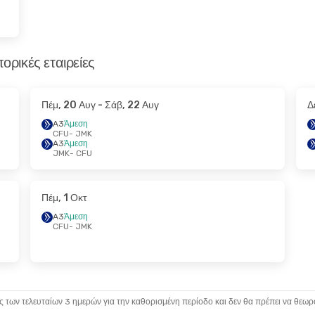
ορικές εταιρείες
Πέμ, 20 Αυγ
- Σάβ, 22 Αυγ
Δ
A3
Άμεση
CFU
- JMK
A3
Άμεση
JMK
- CFU
Πέμ, 1 Οκτ
A3
Άμεση
CFU
- JMK
ς των τελευταίων 3 ημερών για την καθορισμένη περίοδο και δεν θα πρέπει να θεωρ