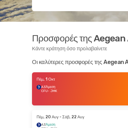
Προσφορές της Aegean 
Κάντε κράτηση όσο προλαβαίνετε
Οι καλύτερες προσφορές της Aegean A
Πέμ, 1 Οκτ
A3
Άμεση
CFU
- JMK
Πέμ, 20 Αυγ
- Σάβ, 22 Αυγ
A3
Άμεση