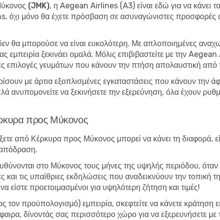
Μύκονος (JMK)
, η Aegean Airlines (A3) είναι εδώ για να κάνει 
, όχι μόνο θα έχετε πρόσβαση σε ασυναγώνιστες προσφορές αλλ
 δεν θα μπορούσε να είναι ευκολότερη. Με απλοποιημένες αναχ
ς εμπειρία ξεκινάει ομαλά. Μόλις επιβιβαστείτε με την Aegean A
ες επιλογές γευμάτων που κάνουν την πτήση απολαυστική από 
σουν με άρτια εξοπλισμένες εγκαταστάσεις που κάνουν την άφιξ
λά ανυπομονείτε να ξεκινήσετε την εξερεύνηση, όλα έχουν ρυθμ
έρκυρα προς Μύκονος
ξετε από Κέρκυρα προς Μύκονος μπορεί να κάνει τη διαφορά, εί
 απόδραση.
ατευθύνονται στο Μύκονος τους μήνες της υψηλής περιόδου, όταν 
 και τις υπαίθριες εκδηλώσεις που αναδεικνύουν την τοπική της
να είστε προετοιμασμένοι για υψηλότερη ζήτηση και τιμές!
ρος τον προϋπολογισμό) εμπειρία, σκεφτείτε να κάνετε κράτηση 
αιρα, δίνοντάς σας περισσότερο χώρο για να εξερευνήσετε με 