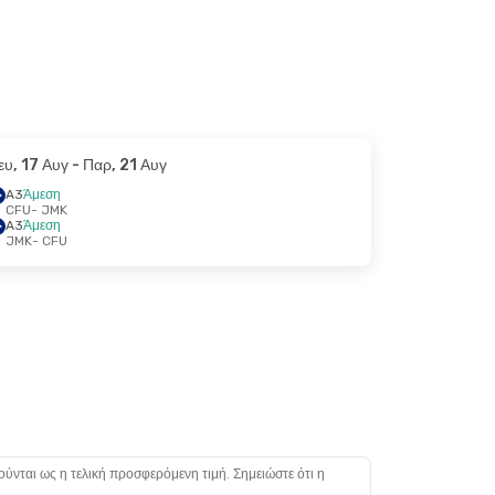
ευ, 17 Αυγ
- Παρ, 21 Αυγ
A3
Άμεση
CFU
- JMK
A3
Άμεση
JMK
- CFU
ούνται ως η τελική προσφερόμενη τιμή. Σημειώστε ότι η