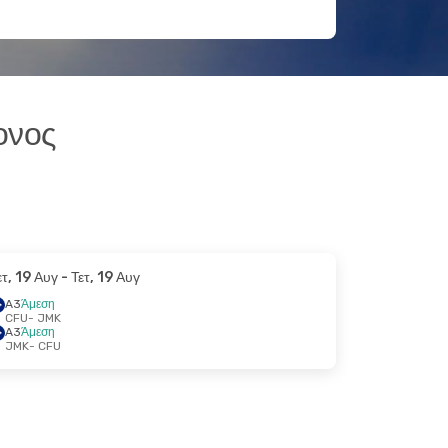
ονος
ετ, 19 Αυγ
- Τετ, 19 Αυγ
A3
Άμεση
CFU
- JMK
A3
Άμεση
JMK
- CFU