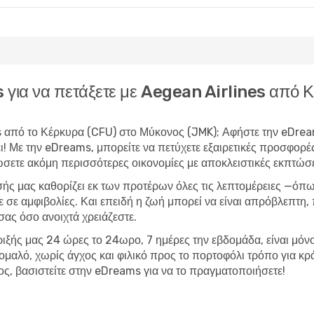
ms για να πετάξετε με Aegean Airlines απ
es από το Κέρκυρα (CFU) στο Μύκονος (JMK); Αφήστε την eDreams
ι! Με την eDreams, μπορείτε να
πετύχετε εξαιρετικές προσφορέ
ώσετε ακόμη περισσότερες οικονομίες με αποκλειστικές εκπτώσε
σής μας καθορίζει εκ των προτέρων όλες τις λεπτομέρειες —όπω
ε σε αμφιβολίες. Και επειδή η ζωή μπορεί να είναι απρόβλεπτη
σας όσο ανοιχτά χρειάζεστε.
ριξής μας 24 ώρες το 24ωρο, 7 ημέρες την εβδομάδα, είναι μόνο 
αν ομαλό, χωρίς άγχος και φιλικό προς το πορτοφόλι τρόπο για
, βασιστείτε στην eDreams για να το πραγματοποιήσετε!