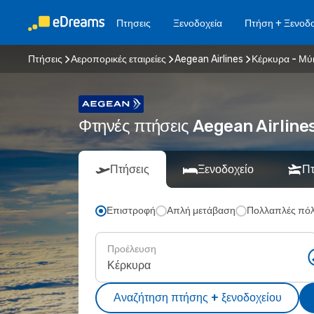
Πτησεις
Ξενοδοχεία
Πτήση + Ξενοδο
Πτήσεις
Αεροπορικές εταιρείες
Aegean Airlines
Κέρκυρα - Μύ
Φτηνές πτήσεις Aegean Airlin
Πτήσεις
Ξενοδοχείο
Πτ
Επιστροφή
Απλή μετάβαση
Πολλαπλές πόλ
Προέλευση
Αναζήτηση πτήσης + ξενοδοχείου