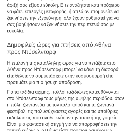
άφιξή σας εξίσου εύκολη. Είτε αναζητάτε κάτι πρόχειρο
να φάτε, επιλογές μεταφοράς, ή απλά ανυπομονείτε να
ξεκινήσετε την εξερεύνηση, όλα έχουν ρυθμιστεί για να
σας βοηθήσουν να ξεκινήσετε την περιπέτειά σας με
ευκολία.
Δημοφιλείς ώρες για πτήσεις από Αθήνα
προς Ντύσελντορφ
Η επιλογή της κατάλληλης ώρας για να πετάξετε από
Αθήνα προς Ντύσελντορφ μπορεί να κάνει τη διαφορά,
είτε θέλετε να συμμετάσχετε στην κοσμοσυρροή είτε
προτιμάτε μια πιο ήσυχη απόδραση.
Για τα ταξίδια αιχμής, πολλοί ταξιδιώτες κατευθύνονται
στο Ντύσελντορφ τους μήνες της υψηλής περιόδου, όταν
η πόλη ζωντανεύει με τον καλό καιρό και τα ζωντανά
φεστιβάλ, τις πολυσύχναστες αγορές και τις υπαίθριες
εκδηλώσεις που αναδεικνύουν την τοπική της γοητεία.
Είναι μια φανταστική στιγμή για να απορροφήσετε την
τοπική ενέργεια, αλλά να είστε προετοιμασμένοι για