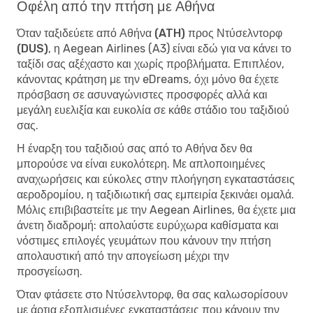
Οφέλη από την πτήση με Αθήνα
Όταν
ταξιδεύετε από Αθήνα (ATH) προς Ντύσελντορφ
(DUS)
, η Aegean Airlines (A3) είναι εδώ για να κάνει το
ταξίδι σας αξέχαστο και χωρίς προβλήματα. Επιπλέον,
κάνοντας κράτηση με την eDreams, όχι μόνο θα έχετε
πρόσβαση σε ασυναγώνιστες προσφορές αλλά και
μεγάλη ευελιξία και ευκολία σε κάθε στάδιο του ταξιδιού
σας.
Η έναρξη του ταξιδιού σας από το Αθήνα δεν θα
μπορούσε να είναι ευκολότερη. Με απλοποιημένες
αναχωρήσεις και εύκολες στην πλοήγηση εγκαταστάσεις
αεροδρομίου, η ταξιδιωτική σας εμπειρία ξεκινάει ομαλά.
Μόλις επιβιβαστείτε με την Aegean Airlines, θα έχετε μια
άνετη διαδρομή: απολαύστε ευρύχωρα καθίσματα και
νόστιμες επιλογές γευμάτων που κάνουν την πτήση
απολαυστική από την απογείωση μέχρι την
προσγείωση.
Όταν φτάσετε στο Ντύσελντορφ, θα σας καλωσορίσουν
με άρτια εξοπλισμένες εγκαταστάσεις που κάνουν την