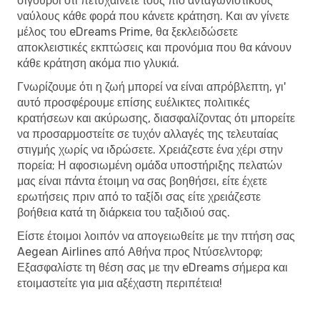
σίγουροι ότι πετυχαίνετε τους πιο ανταγωνιστικούς
ναύλους κάθε φορά που κάνετε κράτηση. Και αν γίνετε
μέλος του eDreams Prime, θα ξεκλειδώσετε
αποκλειστικές εκπτώσεις και προνόμια που θα κάνουν
κάθε κράτηση ακόμα πιο γλυκιά.
Γνωρίζουμε ότι η ζωή μπορεί να είναι απρόβλεπτη, γι'
αυτό προσφέρουμε επίσης ευέλικτες πολιτικές
κρατήσεων και ακύρωσης, διασφαλίζοντας ότι μπορείτε
να προσαρμοστείτε σε τυχόν αλλαγές της τελευταίας
στιγμής χωρίς να ιδρώσετε. Χρειάζεστε ένα χέρι στην
πορεία; Η αφοσιωμένη ομάδα υποστήριξης πελατών
μας είναι πάντα έτοιμη να σας βοηθήσει, είτε έχετε
ερωτήσεις πριν από το ταξίδι σας είτε χρειάζεστε
βοήθεια κατά τη διάρκεια του ταξιδιού σας.
Είστε έτοιμοι λοιπόν να απογειωθείτε με την πτήση σας
Aegean Airlines από Αθήνα προς Ντύσελντορφ;
Εξασφαλίστε τη θέση σας με την eDreams σήμερα και
ετοιμαστείτε για μια αξέχαστη περιπέτεια!