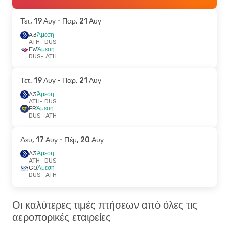
Τετ, 19 Αυγ
- Παρ, 21 Αυγ
A3
Άμεση
ATH
- DUS
EW
Άμεση
DUS
- ATH
Τετ, 19 Αυγ
- Παρ, 21 Αυγ
A3
Άμεση
ATH
- DUS
FR
Άμεση
DUS
- ATH
Δευ, 17 Αυγ
- Πέμ, 20 Αυγ
A3
Άμεση
ATH
- DUS
GQ
Άμεση
DUS
- ATH
Οι καλύτερες τιμές πτήσεων από όλες τις
αεροπορικές εταιρείες