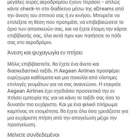
μεγάλες ουρές αεροδρομίου έχουν περάσει - απλώς
κάντε check-in στο διαδίκτυο μέσω της eDreams από
την άνεση του σπιτιού σας ή εν κινήσει. Μπορείτε να
επιλέξετε τη θέση που προτιμάτε, να επιβεβαιώσετε το
όριο των αποσκευών σας, και να έχετε έτοιμη την κάρτα
επιβίβασής σας, όλα αυτά πριν καν πατήσετε το πόδι
σας στο αεροδρόμιο.
Άνεση και ψυχαγωγία εν πτήσει
Μόλις επιβιβαστείτε, θα έχετε ένα άνετο και
διασκεδαστικό ταξίδι. Η Aegean Airlines προσφέρει
ευρύχωρα καθίσματα και μια ποικιλία από νόστιμες
επιλογές γευμάτων για να σας ανανεώσει. Η εταιρεία
Aegean Airlines έχει σχεδιάσει προσεκτικά την εν
πτήσει εμπειρία της για να κάνει το ταξίδι σας όσο το
δυνατόν πιο ευχάριστο. Και με ένα φιλικό πλήρωμα
καμπίνας σε ετοιμότητα, θα έχετε όλα όσα χρειάζεστε για
μια ευχάριστη πτήση από την απογείωση μέχρι την
προσγείωση.
Μείνετε συνδεδεμένοι