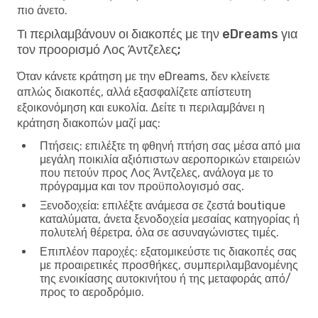
πιο άνετο.
Τι περιλαμβάνουν οι διακοπές με την eDreams για
τον προορισμό Λος Άντζελες;
Όταν κάνετε κράτηση με την eDreams, δεν κλείνετε
απλώς διακοπές, αλλά εξασφαλίζετε απίστευτη
εξοικονόμηση και ευκολία. Δείτε τι περιλαμβάνει η
κράτηση διακοπών μαζί μας:
Πτήσεις
: επιλέξτε τη φθηνή πτήση σας μέσα από μια
μεγάλη ποικιλία αξιόπιστων αεροπορικών εταιρειών
που πετούν προς Λος Άντζελες, ανάλογα με το
πρόγραμμα και τον προϋπολογισμό σας.
Ξενοδοχεία
: επιλέξτε ανάμεσα σε ζεστά boutique
καταλύματα, άνετα ξενοδοχεία μεσαίας κατηγορίας ή
πολυτελή θέρετρα, όλα σε ασυναγώνιστες τιμές.
Επιπλέον παροχές
: εξατομικεύστε τις διακοπές σας
με προαιρετικές προσθήκες, συμπεριλαμβανομένης
της ενοικίασης αυτοκινήτου ή της μεταφοράς από/
προς το αεροδρόμιο.