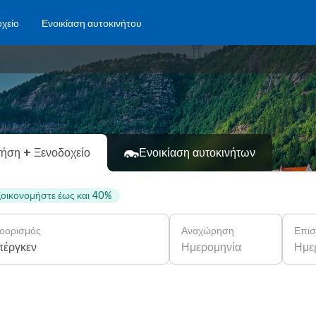
χείο
Ενοικίαση αυτοκινήτου
ήση + Ξενοδοχείο
Ενοικίαση αυτοκινήτων
εξοικονομήστε έως και 40%
οορισμός
Αναχώρηση
Επι
Ημερομηνία
Ημε