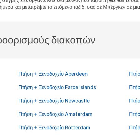
ς στιγμής είτε οργανώνετε ένα μελλοντικό ταξίδι, η eDreams σά
μερα και μετατρέψτε το επόμενο ταξίδι σας σε Μπέργκεν σε μια
ροορισμούς διακοπών
Πτήση + Ξενοδοχείο Aberdeen
Πτήσ
Πτήση + Ξενοδοχείο Faroe Islands
Πτήσ
Πτήση + Ξενοδοχείο Newcastle
Πτήσ
Πτήση + Ξενοδοχείο Amsterdam
Πτήσ
Πτήση + Ξενοδοχείο Rotterdam
Πτήσ