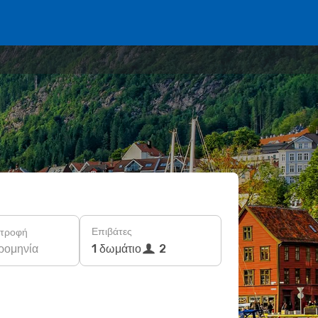
Επιβάτες
στροφή
ρομηνία
1 δωμάτιο
2